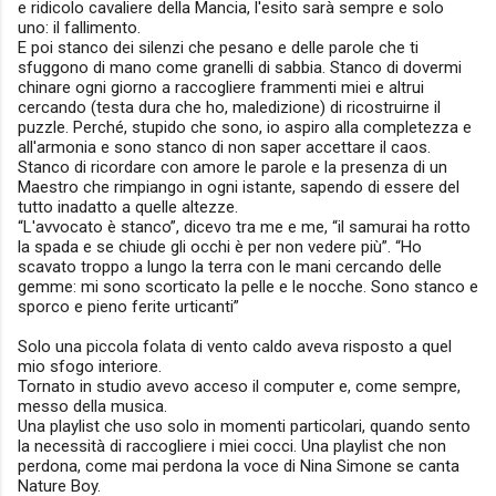
e ridicolo cavaliere della Mancia, l'esito sarà sempre e solo
uno: il fallimento.
E poi stanco dei silenzi che pesano e delle parole che ti
sfuggono di mano come granelli di sabbia. Stanco di dovermi
chinare ogni giorno a raccogliere frammenti miei e altrui
cercando (testa dura che ho, maledizione) di ricostruirne il
puzzle. Perché, stupido che sono, io aspiro alla completezza e
all'armonia e sono stanco di non saper accettare il caos.
Stanco di ricordare con amore le parole e la presenza di un
Maestro che rimpiango in ogni istante, sapendo di essere del
tutto inadatto a quelle altezze.
“L'avvocato è stanco”, dicevo tra me e me, “il samurai ha rotto
la spada e se chiude gli occhi è per non vedere più”. “Ho
scavato troppo a lungo la terra con le mani cercando delle
gemme: mi sono scorticato la pelle e le nocche. Sono stanco e
sporco e pieno ferite urticanti”
Solo una piccola folata di vento caldo aveva risposto a quel
mio sfogo interiore.
Tornato in studio avevo acceso il computer e, come sempre,
messo della musica.
Una playlist che uso solo in momenti particolari, quando sento
la necessità di raccogliere i miei cocci. Una playlist che non
perdona, come mai perdona la voce di Nina Simone se canta
Nature Boy.