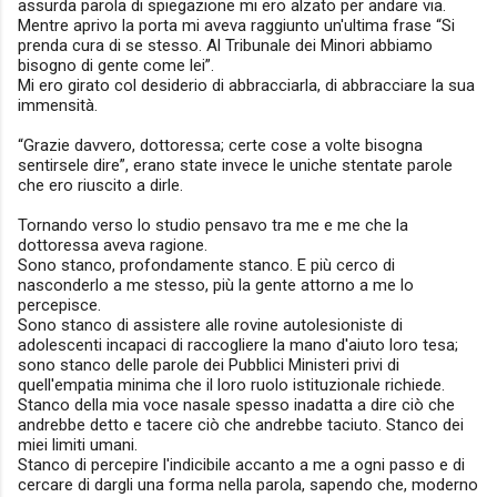
assurda parola di spiegazione mi ero alzato per andare via.
Mentre aprivo la porta mi aveva raggiunto un'ultima frase “Si
prenda cura di se stesso. Al Tribunale dei Minori abbiamo
bisogno di gente come lei”.
Mi ero girato col desiderio di abbracciarla, di abbracciare la sua
immensità.
“Grazie davvero, dottoressa; certe cose a volte bisogna
sentirsele dire”, erano state invece le uniche stentate parole
che ero riuscito a dirle.
Tornando verso lo studio pensavo tra me e me che la
dottoressa aveva ragione.
Sono stanco, profondamente stanco. E più cerco di
nasconderlo a me stesso, più la gente attorno a me lo
percepisce.
Sono stanco di assistere alle rovine autolesioniste di
adolescenti incapaci di raccogliere la mano d'aiuto loro tesa;
sono stanco delle parole dei Pubblici Ministeri privi di
quell'empatia minima che il loro ruolo istituzionale richiede.
Stanco della mia voce nasale spesso inadatta a dire ciò che
andrebbe detto e tacere ciò che andrebbe taciuto. Stanco dei
miei limiti umani.
Stanco di percepire l'indicibile accanto a me a ogni passo e di
cercare di dargli una forma nella parola, sapendo che, moderno