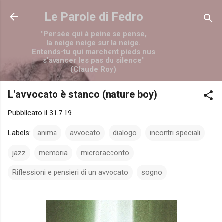
Passa ai contenuti principali
Le Parole di Fedro
"Pensée qui à peine se pense,
la neige neige sur la neige.
Entends-tu qui marchent pieds nus
s'avancer les pas du silence"
(Claude Roy)
L'avvocato è stanco (nature boy)
Pubblicato il
31.7.19
Labels:
anima
avvocato
dialogo
incontri speciali
jazz
memoria
microracconto
Riflessioni e pensieri di un avvocato
sogno