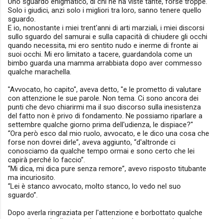
Uno sguardo enigmatico, di chi ne ha viste tante, forse troppe.
Solo i giudici, anzi solo i migliori tra loro, sanno tenere quello
sguardo.
E io, nonostante i miei trent'anni di arti marziali, i miei discorsi
sullo sguardo del samurai e sulla capacità di chiudere gli occhi
quando necessita, mi ero sentito nudo e inerme di fronte ai
suoi occhi. Mi ero limitato a tacere, guardandola come un
bimbo guarda una mamma arrabbiata dopo aver commesso
qualche marachella.
"Avvocato, ho capito", aveva detto, "e le prometto di valutare
con attenzione le sue parole. Non tema. Ci sono ancora dei
punti che devo chiarirmi ma il suo discorso sulla inesistenza
del fatto non è privo di fondamento. Ne possiamo riparlare a
settembre qualche giorno prima dell'udienza, le dispiace?"
“Ora però esco dal mio ruolo, avvocato, e le dico una cosa che
forse non dovrei dirle”, aveva aggiunto, “d'altronde ci
conosciamo da qualche tempo ormai e sono certo che lei
capirà perché lo faccio”.
“Mi dica, mi dica pure senza remore”, avevo risposto titubante
ma incuriosito.
“Lei è stanco avvocato, molto stanco, lo vedo nel suo
sguardo”.
Dopo averla ringraziata per l'attenzione e borbottato qualche