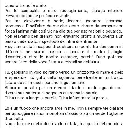
Questo tra noi è stato.
Per te spiritualità è ritiro, raccoglimento, dialogo interiore
elevato con un sé proficuo e vitale.
Per me elevazione è nodo, legame, incontro, scambio,
promessa. È nell'altro da me che sento vibrare da sempre con
forza l'anima mia così vicina alla tua per aspirazioni e sguardo.
Non eravamo ben drenati; non eravamo pronti a muoverci a un
passo cadenzato, rispettoso dei ritmi di entrambi.
E sì, siamo stati incapaci di costruire un ponte tra due cammini
differenti; né siamo riusciti a lanciare il nostro bisbiglio
d'esistenza oltre le nostre distanze, perché l'uno potesse
sentire l'eco della voce fatata e cristallina dell'altra.
Tu, gabbiano in volo solitario verso un orizzonte di mare e cielo
e speranze; io, gufo dallo sguardo penetrante in un bosco
fatato dove i muschi parlano lingue antiche.
Abbiamo posato per un eterno istante i nostri sguardi così
diversi su una terra di sogno in cui regna la parola.
Ci ha unito a lungo la parola. Ci ha infiammato la parola.
Ed è un fuoco che ancora arde in me. Trova sempre vie diafane
per appoggiare i suoi monotòni d'assiolo su un verde fogliame
di ascolto.
Non il tuo, né quello di un volto di fata, ma quello del mondo a