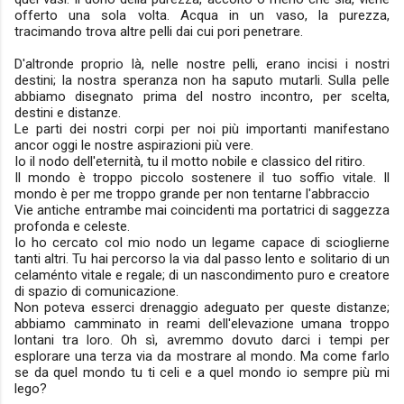
offerto una sola volta. Acqua in un vaso, la purezza,
tracimando trova altre pelli dai cui pori penetrare.
D'altronde proprio là, nelle nostre pelli, erano incisi i nostri
destini; la nostra speranza non ha saputo mutarli. Sulla pelle
abbiamo disegnato prima del nostro incontro, per scelta,
destini e distanze.
Le parti dei nostri corpi per noi più importanti manifestano
ancor oggi le nostre aspirazioni più vere.
Io il nodo dell'eternità, tu il motto nobile e classico del ritiro.
Il mondo è troppo piccolo sostenere il tuo soffio vitale. Il
mondo è per me troppo grande per non tentarne l'abbraccio
Vie antiche entrambe mai coincidenti ma portatrici di saggezza
profonda e celeste.
Io ho cercato col mio nodo un legame capace di scioglierne
tanti altri. Tu hai percorso la via dal passo lento e solitario di un
celaménto vitale e regale; di un nascondimento puro e creatore
di spazio di comunicazione.
Non poteva esserci drenaggio adeguato per queste distanze;
abbiamo camminato in reami dell'elevazione umana troppo
lontani tra loro. Oh sì, avremmo dovuto darci i tempi per
esplorare una terza via da mostrare al mondo. Ma come farlo
se da quel mondo tu ti celi e a quel mondo io sempre più mi
lego?