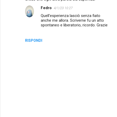
m
Fedro
4/1/23 10:27
e
Quell'esperienza lasciò senza fiato
anche me allora. Scriverne fu un atto
n
spontaneo e liberatorio, ricordo. Grazie
t
i
RISPONDI