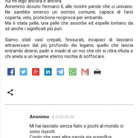
cui mi lego ancora e ancora.
Avremmo dovuto fermarci lì, alle nostre parole che ci univano.
Ne sarebbe emerso un sorriso comune; capace di farsi
coperta, velo, protezione reciproca per entrambi.
Ma è stata pelle; una pelle che assorbe ed espelle lontano da
sé anche i significati più puri.
Siamo stati vasi crepati, fessurati, incapaci di lasciarci
attraversare dal più profondo dei legami; quello che lascia
entrambi diversi; padri e madri di un noi che chi si ritira rifiuta e
chi anela a un legame eterno rischia di soffocare.
Anonimo
4/1/23 05:34
C
Mi hai lasciato senza fiato e pochi al mondo ci
o
sono riusciti.
m
Credo che ogni altra parola sia superflua.