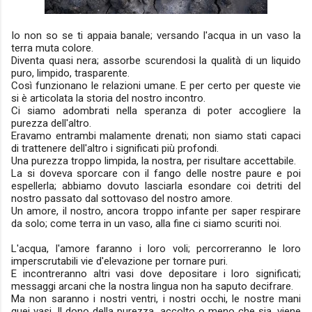
Io non so se ti appaia banale; versando l'acqua in un vaso la
terra muta colore.
Diventa quasi nera; assorbe scurendosi la qualità di un liquido
puro, limpido, trasparente.
Così funzionano le relazioni umane. E per certo per queste vie
si è articolata la storia del nostro incontro.
Ci siamo adombrati nella speranza di poter accogliere la
purezza dell'altro.
Eravamo entrambi malamente drenati; non siamo stati capaci
di trattenere dell'altro i significati più profondi.
Una purezza troppo limpida, la nostra, per risultare accettabile.
La si doveva sporcare con il fango delle nostre paure e poi
espellerla; abbiamo dovuto lasciarla esondare coi detriti del
nostro passato dal sottovaso del nostro amore.
Un amore, il nostro, ancora troppo infante per saper respirare
da solo; come terra in un vaso, alla fine ci siamo scuriti noi.
L'acqua, l'amore faranno i loro voli; percorreranno le loro
imperscrutabili vie d'elevazione per tornare puri.
E incontreranno altri vasi dove depositare i loro significati;
messaggi arcani che la nostra lingua non ha saputo decifrare.
Ma non saranno i nostri ventri, i nostri occhi, le nostre mani
quei vasi. Il dono della purezza, accolto o meno che sia, viene