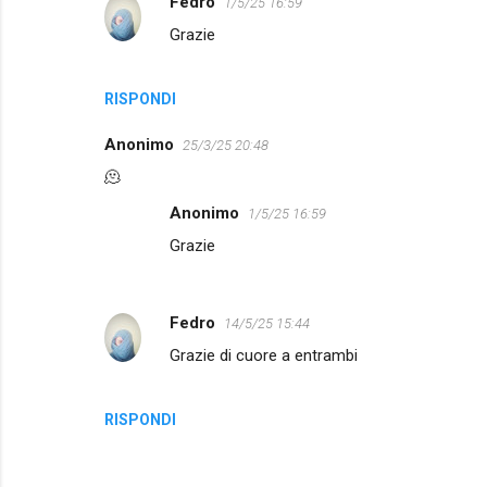
Fedro
1/5/25 16:59
m
Grazie
m
e
n
RISPONDI
t
Anonimo
25/3/25 20:48
i
🫠
Anonimo
1/5/25 16:59
Grazie
Fedro
14/5/25 15:44
Grazie di cuore a entrambi
RISPONDI