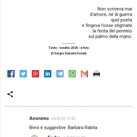
Non scriveva mai
d'amore, né di guerra
quel poeta
e fingeva fosse stigmate
la ferita del pennino
sul palmo della mano.
_________
Testo - inedito 2025 - e foto
di Sergio Daniele Donati
Anonimo
25/3/25 17:32
C
Brevi e suggestive. Barbara Rabita
o