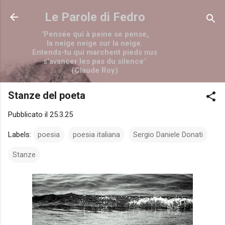
Passa ai contenuti principali
Le Parole di Fedro
"Pensée qui à peine se pense,
la neige neige sur la neige.
Entends-tu qui marchent pieds nus
s'avancer les pas du silence"
(Claude Roy)
Stanze del poeta
Pubblicato il
25.3.25
Labels:
poesia
poesia italiana
Sergio Daniele Donati
Stanze