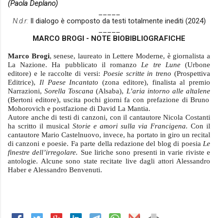
(Paola Deplano)
_____
N.d.r:
I
l dialogo è composto da testi totalmente inediti (2024)
_____
MARCO BROGI - NOTE BIOBIBLIOGRAFICHE
Marco Brogi
, senese, laureato in Lettere Moderne, è giornalista a
La Nazione. Ha pubblicato il romanzo
Le tre Lune
(Urbone
editore) e le raccolte di versi:
Poesie scritte in treno
(Prospettiva
Editrice),
Il Paese Incantato
(zona editore), finalista al premio
Narrazioni,
Sorella Toscana
(Alsaba),
L’aria intorno alle altalene
(Bertoni editore), uscita pochi giorni fa con prefazione di Bruno
Mohorovich e postfazione di David La Mantia.
Autore anche di testi di canzoni, con il cantautore Nicola Costanti
ha scritto il musical
Storie e amori
sulla via Francigena.
Con il
cantautore Mario Castelnuovo, invece, ha portato in giro un recital
di canzoni e poesie. Fa parte della redazione del blog di poesia
Le
finestre dell’irregolare.
Sue liriche sono presenti in varie riviste e
antologie. Alcune sono state recitate live dagli attori Alessandro
Haber e Alessandro Benvenuti.