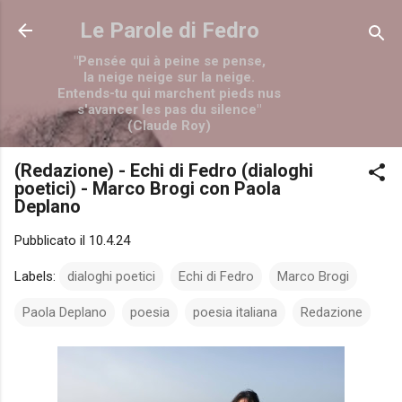
Passa ai contenuti principali
Le Parole di Fedro
"Pensée qui à peine se pense,
la neige neige sur la neige.
Entends-tu qui marchent pieds nus
s'avancer les pas du silence"
(Claude Roy)
(Redazione) - Echi di Fedro (dialoghi
poetici) - Marco Brogi con Paola
Deplano
Pubblicato il
10.4.24
Labels:
dialoghi poetici
Echi di Fedro
Marco Brogi
Paola Deplano
poesia
poesia italiana
Redazione