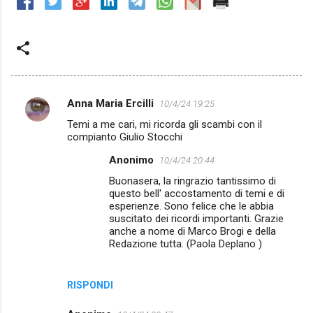
Anna Maria Ercilli
10/4/24 19:25
C
Temi a me cari, mi ricorda gli scambi con il
o
compianto Giulio Stocchi
m
Anonimo
10/4/24 20:44
m
Buonasera, la ringrazio tantissimo di
e
questo bell' accostamento di temi e di
esperienze. Sono felice che le abbia
n
suscitato dei ricordi importanti. Grazie
t
anche a nome di Marco Brogi e della
Redazione tutta. (Paola Deplano )
i
RISPONDI