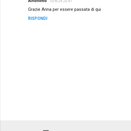
Anonimo
10/4/24 20:47
Grazie Anna per essere passata di qui
RISPONDI
P
o
s