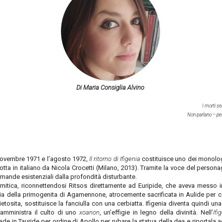
Di Maria Consiglia Alvino
I morti s
Non parlano – perc
novembre 1971 e l’agosto 1972,
Il ritorno di Ifigenia
costituisce uno dei monologh
dotta in italiano da Nicola Crocetti (Milano, 2013). Tramite la voce del personag
omande esistenziali dalla profondità disturbante.
mitica, riconnettendosi Ritsos direttamente ad Euripide, che aveva messo i
ia della primogenita di Agamennone, atrocemente sacrificata in Aulide per co
etosita, sostituisce la fanciulla con una cerbiatta. Ifigenia diventa quindi u
 amministra il culto di uno
xoanon
, un’effigie in legno della divinità. Nell’
Ifi
lade in Tauride per ordine di Apollo per rubare la statua della dea e riportala ad