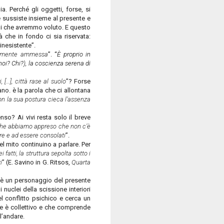
ia. Perché gli oggetti, forse, si
e sussiste insieme al presente e
ili che avremmo voluto. E questo
à che in fondo ci sia riservata:
inesistente”.
nalmente ammessa
”. “
È proprio in
noi? Chi?), la coscienza serena di
, […], città rase al suolo
”? Forse
ano. è la parola che ci allontana
n la sua postura cieca l’assenza
nso? Ai vivi resta solo il breve
che abbiamo appreso che non c’è
re e ad essere consolati
”.
el mito continuino a parlare. Per
fatti, la struttura sepolta sotto i
i
” (E. Savino in G. Ritsos,
Quarta
nia è un personaggio del presente
 nuclei della scissione interiori
el conflitto psichico e cerca un
che è collettivo e che comprende
l’andare.