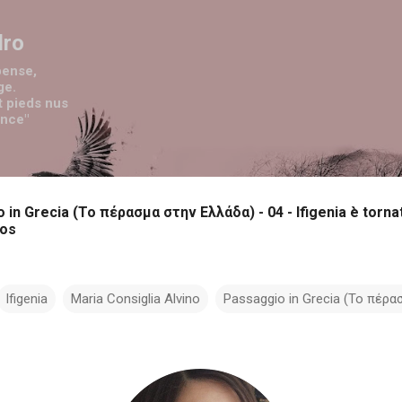
Passa ai contenuti principali
dro
pense,
ge.
t pieds nus
ence"
in Grecia (Το πέρασμα στην Ελλάδα) - 04 - Ifigenia è tornata.
sos
Ifigenia
Maria Consiglia Alvino
Passaggio in Grecia (Το πέρα