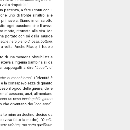
volta rimpatriati.
n partenza, a fare i conti con il
ne, uno di fronte all’altro, alle
 primavera. Siamo in un salotto
ito ogni passione che li aveva
a morta, ritornata alla vita. Ma
 ha portato con sé dalla Tauride
sone nero pieno di ossa, bottoni,
 a volta. Anche Pilade, il fedele
etto di una memoria obnubilata e
metteva a Ifigenia bambina ali da
i pappagalli a dire “
Luce!
”; di
i che ci manchiamo
”. L’identità è
io e la consapevolezza di quanto
peso illogico delle guerre, delle
che mai cessano, anzi, alimentano
ono un peso inspiegabile giorno
nto che diventano dei “
non sono
”.
e a termine un destino deciso da
e aveva fatto la madre): “
Quella
ere un’altra; ma sotto quell’altra