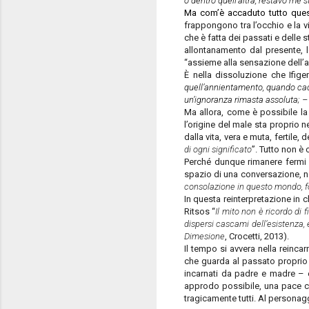
o dentro quell’altra, restavo me s
Ma com’è accaduto tutto qu
frappongono tra l’occhio e la v
che è fatta dei passati e delle
allontanamento dal presente, lo
“assieme alla sensazione dell’all
È nella dissoluzione che Ifige
quell’annientamento, quando cade 
un’ignoranza rimasta assoluta; –
Ma allora, come è possibile la r
l’origine del male sta proprio n
dalla vita, vera e muta, fertile,
di ogni significato
”. Tutto non è 
Perché dunque rimanere fermi ad
spazio di una conversazione, nel
consolazione in questo mondo, fo
In questa reinterpretazione in c
Ritsos “
Il mito non è ricordo di 
dispersi cascami dell’esistenza, 
Dimesione
, Crocetti, 2013).
Il tempo si avvera nella reincar
che guarda al passato proprio e 
incarnati da padre e madre – e 
approdo possibile, una pace che
tragicamente tutti. Al personag