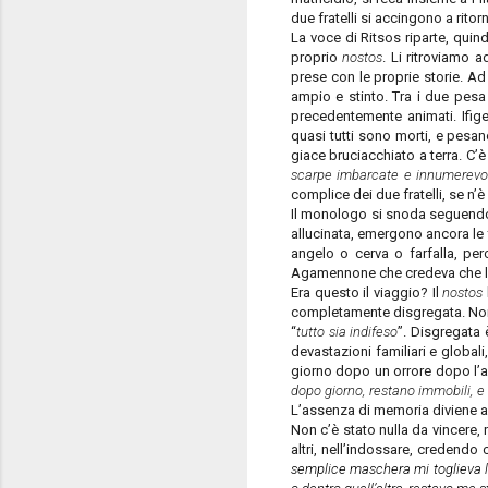
due fratelli si accingono a rito
La voce di Ritsos riparte, quind
proprio
nostos
. Li ritroviamo a
prese con le proprie storie. A
ampio e stinto. Tra i due pes
precedentemente animati. Ifigen
quasi tutti sono morti, e pesan
giace bruciacchiato a terra. C’è 
scarpe imbarcate e innumerevol
complice dei due fratelli, se n
Il monologo si snoda seguendo i
allucinata, emergono ancora le t
angelo o cerva o farfalla, pe
Agamennone che credeva che le c
Era questo il viaggio? Il
nostos
completamente disgregata. Non e
“
tutto sia indifeso
”. Disgregata 
devastazioni familiari e globali
giorno dopo un orrore dopo l’altr
dopo giorno, restano immobili, e 
L’assenza di memoria diviene as
Non c’è stato nulla da vincere,
altri, nell’indossare, credendo
semplice maschera mi toglieva la 