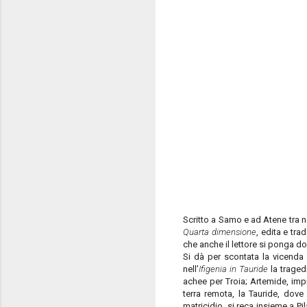
Scritto a Samo e ad Atene tra 
Quarta dimensione
, edita e tra
che anche il lettore si ponga d
Si dà per scontata la vicenda 
nell’
Ifigenia in Tauride
la traged
achee per Troia; Artemide, impi
terra remota, la Tauride, dove
matricidio, si reca insieme a Pi