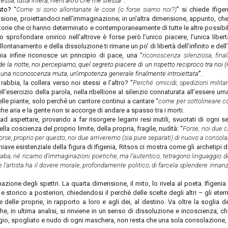
tessa, tutta intera, nient’altro che me stessa
”.
esto?
“
Come si sono allontanate le cose (o forse siamo noi?)
” si chiede Ifigen
isione, proiettandoci nell’immaginazione; in un’altra dimensione, appunto, ch
 storie che ci hanno determinato e contemporaneamente di tutte le altre possib
 sprofondare onirico nell’altrove è forse però l’unico piacere, l’unica libert
ontanamento e della dissoluzione ti rimane un po’ di libertà dell’infinito e dell’
nia infine riconosce un principio di pace, una “
riconoscenza silenziosa, fi
la notte, noi percepiamo, quel segreto piacere di un rispetto reciproco tra noi (
 una riconoscenza muta, un’impotenza generale finalmente introiettata
”.
abbia, la collera verso noi stessi e l’altro? “
Perché omicidi, spedizioni militari
ell’esercizio della parola, nella ribellione al silenzio connaturata all’essere um
 delle piante, solo perché un cantore continui a cantare “
come per sottolineare co
che aria e la gente non si accorge di andare a spasso tra i morti.
 aspettare, provando a far risorgere legami resi inutili, svuotati di ogni se
la coscienza del proprio limite, della propria, fragile, nudità: “
Forse, noi due 
rse, proprio per questo, noi due arriveremo (sia pure separati) di nuovo a consola
hiave esistenziale della figura di Ifigenia, Ritsos ci mostra come gli archetipi d
fiaba, né ricamo d’immaginazioni poetiche, ma l’autentico, tetragono linguaggio dei 
e l’artista ha il dovere morale, profondamente politico, di farcela splendere innanz
nazione degli spettri. La quarta dimensione, il mito, lo rivela al poeta. Ifige
storico a posteriori, chiedendosi il perché delle scelte degli altri – gli eterni
delle proprie, in rapporto a loro e agli dei, al destino. Va oltre la soglia d
, in ultima analisi, si rinviene in un senso di dissoluzione e incoscienza, 
gio, spogliato e nudo di ogni maschera, non resta che una sola consolazione, 