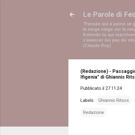
Le Parole di Fe
"Pensée qui à peine se 
la neige neige sur la nei
Entends-tu qui marchen
s'avancer les pas du sil
(Claude Roy)
(Redazione) - Passaggio 
Ifigenia" di Ghiannis Rit
Pubblicato il
27.11.24
Labels:
Ghiannis Ritsos
Redazione