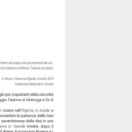
empre e dovunque sono più numerosi dei vivi.
iò il silenzio si infittisce. Tuttavia ascoltano.
G. Ritsos, Il ritorno di Ifigenia, Crocetti, 2013
Traduzione italiana di N. Crocetti
i più inquietanti della raccolta
gio l’autore si interroga e fa sì
n scena nell’
Ifigenia in Aulide
e
nsentire la partenza delle navi
na sacerdotessa della dea in una
genia in Tauride
Oreste, dopo il
 Atene; lì riconosce Ifigenia e i