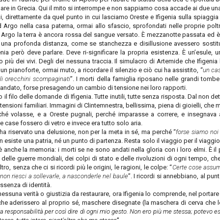
rnare in Grecia. Qui il mito si interrompe e non sappiamo cosa accade ai due una 
i, direttamente da quel punto in cui lasciamo Oreste e Ifigenia sulla spiaggia i
d Argo nella casa paterna, ormai allo sfascio, sprofondati nelle proprie poltro
d Argo la terra è ancora rossa del sangue versato. È mezzanotte passata ed è
a una profonda distanza, come se stanchezza e disillusione avessero sostitu
ia però deve parlare. Deve ri-significare la propria esistenza. È un’esule, un
o più dei vivi. Degli dei nessuna traccia. Il simulacro di Artemide che Ifigenia
un pianoforte, ormai muto, a ricordare il silenzio e ciò cui ha assistito, “
un cas
i orecchini scompaginati
”. I morti della famiglia riposano nelle grandi tombe
’è andato, forse presagendo un cambio di tensione nei loro rapporti.
l filo delle domande di Ifigenia. Tutte inutili, tutte senza risposta. Dal non d
ensioni familiari. Immagini di Clintemnestra, bellissima, piena di gioielli, che 
rché volasse, e a Oreste pugnali, perché imparasse a correre, e insegnava a
ase fossero di vetro e invece era tutto solo aria.
ha riservato una delusione, non per la meta in sé, ma perché “
forse siamo no
siste una patria, né un punto di partenza. Resta solo il viaggio per il viagg
è anche la memoria: i morti se ne sono andati nella gloria con i loro elmi. È il 
, delle guerre mondiali, dei colpi di stato e delle rivoluzioni di ogni tempo, 
o, senza che ci si ricordi più le origini, le ragioni, le colpe: “
Certe cose assum
non riesci a sollevarle, a nasconderle nel baule
”. I ricordi si annebbiano, al pu
senza di identità.
 nessuna verità o giustizia da restaurare, ora Ifigenia lo comprende, nel portar
 che aderissero al proprio sé, maschere disegnate (la maschera di cerva che l
responsabilità per così dire di ogni mio gesto. Non ero più me stessa; potevo ess