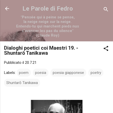
Passa ai contenuti principali
Le Parole di Fedro
"Pensée qui à peine se pense,
la neige neige sur la neige.
Entends-tu qui marchent pieds nus
s'avancer les pas du silence"
(Claude Roy)
Dialoghi poetici coi Maestri 19. -
Shuntarō Tanikawa
Pubblicato il
20.7.21
Labels:
poem
poesia
poesia giapponese
poetry
Shuntarō Tanikawa