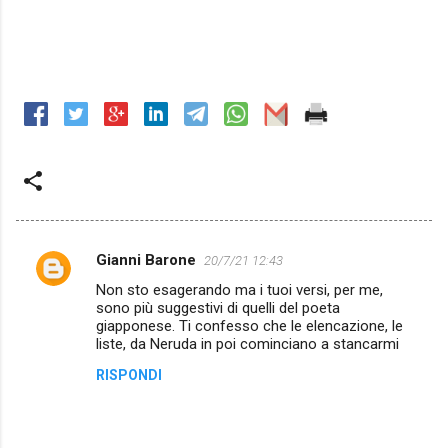
Gianni Barone
20/7/21 12:43
C
Non sto esagerando ma i tuoi versi, per me,
o
sono più suggestivi di quelli del poeta
m
giapponese. Ti confesso che le elencazione, le
liste, da Neruda in poi cominciano a stancarmi
m
RISPONDI
e
n
t