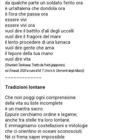
da qualche parte un soldato ferito ora
è un’altalena che dondola ora
è l’ora che passa ora
essere vivi
essere vivi ora
vuol dire il battito d’ali degli uccelli
vuol dire il fragore del mare
il lento procedere di una lumaca
vuol dire gente che ama
il tepore della tua mano
vuol dire vita
(Shuntarō Tanikawa: Tratto da Poeti giapponesi,
ed. Einaudi, 2020 a cura di M. T. Orsi e A. Clementi degli Albizzi)
_____________
Tradizioni lontane
Che non poggi ogni comprensione
della vita su liste incomplete
è un mantra sacro.
Eppure cerchiamo ordine e legame;
anche tra stelle tra loro lontane.
E immaginiamo costellazioni e mitologie
che ci orientino in oceani sconosciuti.
Né ci frena saper impossibile