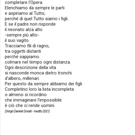
completare l'Opera.
Elenchiamo da sempre le parti
e aspiriamo al Tutto;
perché di quel Tutto siamo i figli.
E se il padre non risponde
il neonato alza alto
-sempre più alto-
il suo vagito.
Tracciamo fili di ragno,
tra oggetti distanti
perché sappiamo
colmare nel tempo ogni distanza.
Ogni descrizione della vita
si nasconde monca dietro tronchi
d'albero, millenari.
Per questo da sempre abbiamo dei figli.
Completino loro la lista incompleta
o almeno si ricordino
che immaginare l'impossibile
è ciò che ci rende uomini.
(Sergio Daniele Donati - Inedito 2021)