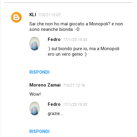
KLI
7/3/21 12:07
C
Sai che non ho mai giocato a Monopoli? e non
o
sono neanche bionda :-D
m
Fedro
17/1/23 15:33
m
:) sul biondo pure io, ma a Monopoli
e
ero un vero genio :)
n
t
RISPONDI
i
Moreno Zamai
7/3/21 12:16
Wow!
Fedro
17/1/23 15:33
grazie....
RISPONDI