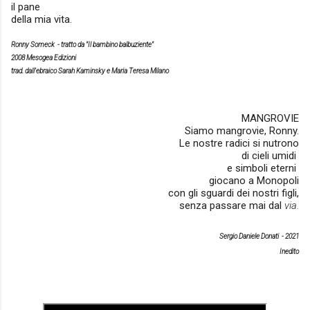
il pane
della mia vita.
Ronny Someck - tratto da "Il bambino balbuziente"
2008 Mesogea Edizioni
trad. dall'ebraico Sarah Kaminsky e Maria Teresa Milano
MANGROVIE
Siamo mangrovie, Ronny.
Le nostre radici si nutrono
di cieli umidi
e simboli eterni
giocano a Monopoli
con gli sguardi dei nostri figli,
senza passare mai dal
via.
Sergio Daniele Donati - 2021
Inedito