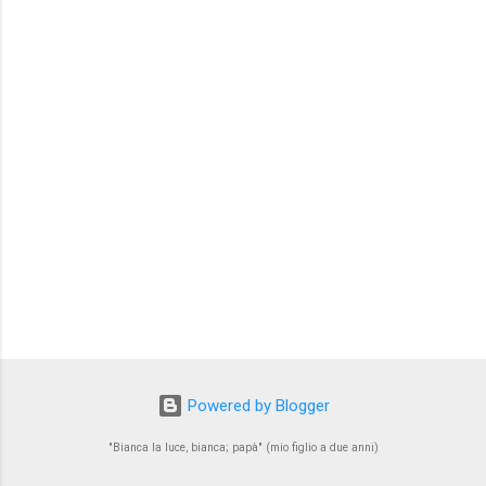
P
o
s
Powered by Blogger
t
a
u
"Bianca la luce, bianca; papà" (mio figlio a due anni)
n