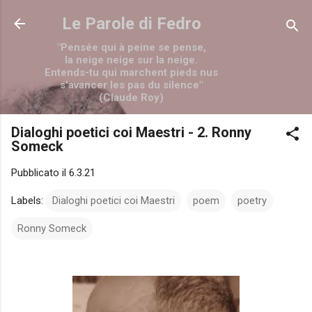
Passa ai contenuti principali
Le Parole di Fedro
"Pensée qui à peine se pense,
la neige neige sur la neige.
Entends-tu qui marchent pieds nus
s'avancer les pas du silence"
(Claude Roy)
Dialoghi poetici coi Maestri - 2. Ronny
Someck
Pubblicato il
6.3.21
Labels:
Dialoghi poetici coi Maestri
poem
poetry
Ronny Someck