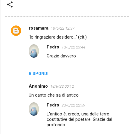
rosamara
10/5/22 12:37
C
'Io ringraziare desidero...' (cit.)
o
Fedro
10/5/22 23:44
m
Grazie davvero
m
e
n
RISPONDI
t
Anonimo
18/6/22 00:12
i
Un canto che sa di antico
Fedro
23/6/22 22:59
L'antico è, credo, una delle terre
costitutive del poetare. Grazie dal
profondo.