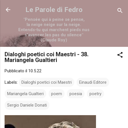
Passa ai contenuti principali
Le Parole di Fedro
"Pensée qui à peine se pense,
la neige neige sur la neige.
Entends-tu qui marchent pieds nus
s'avancer les pas du silence"
(Claude Roy)
Dialoghi poetici coi Maestri - 38.
Mariangela Gualtieri
Pubblicato il
10.5.22
Labels:
Dialoghi poetici coi Maestri
Einaudi Editore
Mariangela Gualtieri
poem
poesia
poetry
Sergio Daniele Donati