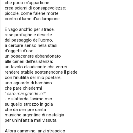
che poco m'appartiene
crea sciami di consapevolezze:
piccole, come falene morte
contro il lume d'un lampione.
E vago anch'io per strade,
rese profughe e deserte
dal passaggio dell'uomo,
a cercare senso nella stasi
d'oggetti d'uso:
un posacenere abbandonato
alle ceneri dell'esistenza;
un tavolo claudicante che vorrei
rendere stabile sostenendone il piede
con l'inutilità del mio poetare;
uno sguardo di bambino
che pare chiedermi
" sarò mai grande io?"
- e s'attarda l'animo mio
su quello strozzo in gola
che da sempre canta
musiche argentine di nostalgia
per un'infanzia mai vissuta.
Allora cammino, anzi strascico