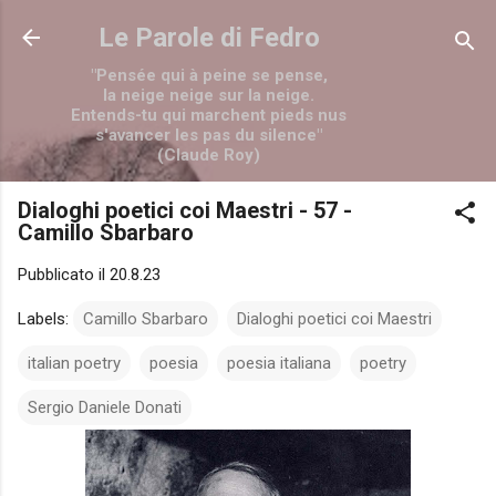
Passa ai contenuti principali
Le Parole di Fedro
"Pensée qui à peine se pense,
la neige neige sur la neige.
Entends-tu qui marchent pieds nus
s'avancer les pas du silence"
(Claude Roy)
Dialoghi poetici coi Maestri - 57 -
Camillo Sbarbaro
Pubblicato il
20.8.23
Labels:
Camillo Sbarbaro
Dialoghi poetici coi Maestri
italian poetry
poesia
poesia italiana
poetry
Sergio Daniele Donati