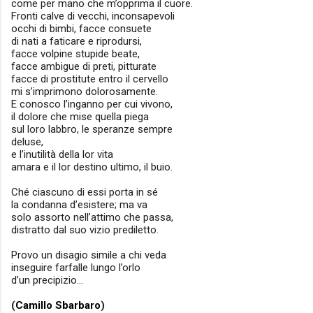
come per mano che m’opprima il cuore.
Fronti calve di vecchi, inconsapevoli
occhi di bimbi, facce consuete
di nati a faticare e riprodursi,
facce volpine stupide beate,
facce ambigue di preti, pitturate
facce di prostitute entro il cervello
mi s’imprimono dolorosamente.
E conosco l’inganno per cui vivono,
il dolore che mise quella piega
sul loro labbro, le speranze sempre
deluse,
e l’inutilità della lor vita
amara e il lor destino ultimo, il buio.
Ché ciascuno di essi porta in sé
la condanna d’esistere; ma va
solo assorto nell’attimo che passa,
distratto dal suo vizio prediletto.
Provo un disagio simile a chi veda
inseguire farfalle lungo l’orlo
d’un precipizio...
(
Camillo Sbarbaro
)