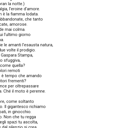
ran la notte.)
gia, l’eroine d’amore.
 è la fiamma lodata.
le abbandonate, che tanto
acate, amorose.
ode mai colma.
ui l’ultimo giorno
ma.
 le amanti l’esausta natura,
e volte il prodigio.
di Gaspara Stampa,
to sfuggiva,
ò come quella?
lori remoti
on è tempo che amando
itori frementi?
vince per oltrepassare
a. Ché il moto è perenne.
ore, come soltanto
o. Il gigantesco richiamo
bati, in ginocchio.
o. Non che tu regga
degli spazi tu ascolta,
dal silenzio si crea.