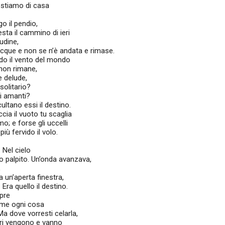
i stiamo di casa
go il pendio,
esta il cammino di ieri
tudine,
acque e non se n’è andata e rimase.
ndo il vento del mondo
 non rimane,
 delude,
solitario?
li amanti?
cultano essi il destino.
cia il vuoto tu scaglia
mo; e forse gli uccelli
più fervido il volo.
 Nel cielo
uo palpito. Un’onda avanzava,
,
 un’aperta finestra,
ra quello il destino.
pre
ome ogni cosa
a dove vorresti celarla,
eri vengono e vanno