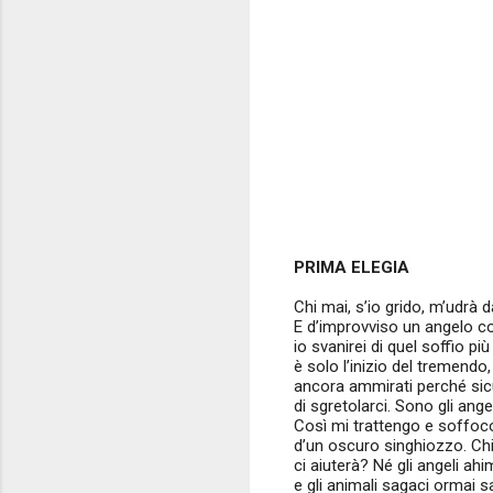
PRIMA ELEGIA
Chi mai, s’io grido, m’udrà d
E d’improvviso un angelo con
io svanirei di quel soffio più
è solo l’inizio del tremend
ancora ammirati perché si
di sgretolarci. Sono gli angel
Così mi trattengo e soffoco
d’un oscuro singhiozzo. Ch
ci aiuterà? Né gli angeli ah
e gli animali sagaci ormai 