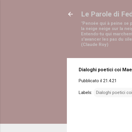
Le Parole di Fe
"Pensée qui à peine se 
la neige neige sur la nei
Entends-tu qui marchen
s'avancer les pas du sil
(Claude Roy)
Dialoghi poetici coi Maes
Pubblicato il
21.4.21
Labels:
Dialoghi poetici co