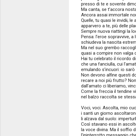
presso di te e sovente dimo
Ma canta, se t’accora nostal
Ancora assai immortale non
Quelle, tu quasi le invidii, 
apparvero a te, più delle pl
Sempre nuova riattingi la l
Pensa: l’eroe sopravvive, a l
schiudeva la nascita estre
Ma nel suo grembo raccoglie
quasi a compire non valga du
Hai tu celebrato il ricordo 
che una fanciulla, cui l’ama
emulando s’incuori: io sar
Non devono alfine questi do
recare a noi più frutto? N
dall’amato ci liberiamo, vinc
Come la freccia il tendine 
nel balzo raccolta se stess
Voci, voci. Ascolta, mio cu
i santi un giorno ascoltaron
li alzava dal suolo: impertur
Così stavano essi in ascolt
la voce divina. Ma il soffio 
l’ininterrotto messaggio che 