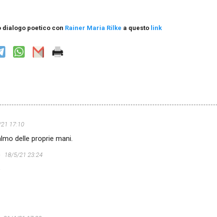
o dialogo poetico con
Rainer Maria Rilke
a questo
link
/21 17:10
almo delle proprie mani.
o
18/5/21 23:24
e