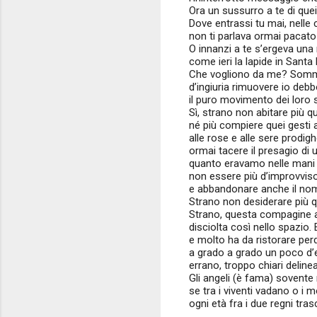
Ora un sussurro a te di quei
Dove entrassi tu mai, nelle
non ti parlava ormai pacato 
O innanzi a te s’ergeva una 
come ieri la lapide in Sant
Che vogliono da me? Somm
d’ingiuria rimuovere io deb
il puro movimento dei loro sp
Sì, strano non abitare più q
né più compiere quei gesti 
alle rose e alle sere prodig
ormai tacere il presagio di
quanto eravamo nelle mani
non essere più d’improvviso
e abbandonare anche il no
Strano non desiderare più qu
Strano, questa compagine al
disciolta così nello spazio.
e molto ha da ristorare perd
a grado a grado un poco d’et
errano, troppo chiari delinea
Gli angeli (è fama) sovent
se tra i viventi vadano o i m
ogni età fra i due regni tra