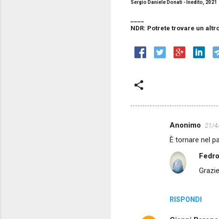
Sergio Daniele Donati - Inedito, 2021
____
NDR: Potrete trovare un altr
Anonimo
21/4
C
È tornare nel p
o
Fedr
m
Grazi
m
e
n
RISPONDI
t