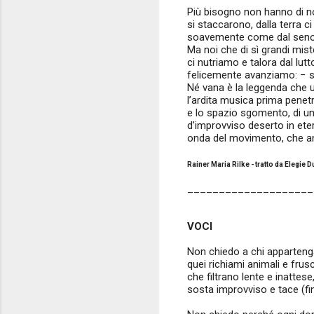
Più bisogno non hanno di no
si staccarono, dalla terra ci
soavemente come dal seno
Ma noi che di sì grandi mist
ci nutriamo e talora dal lutt
felicemente avanziamo: − 
Né vana è la leggenda che u
l’ardita musica prima penetr
e lo spazio sgomento, di un
d’improvviso deserto in eter
onda del movimento, che an
Rainer Maria Rilke - tratto da Elegie 
____________________
VOCI
Non chiedo a chi apparteng
quei richiami animali e frusci
che filtrano lente e inattes
sosta improvviso e tace (fina