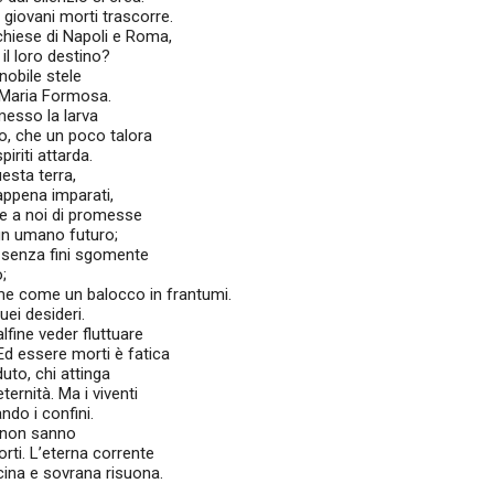
 giovani morti trascorre.
 chiese di Napoli e Roma,
il loro destino?
nobile stele
a Maria Formosa.
esso la larva
bo, che un poco talora
iriti attarda.
uesta terra,
appena imparati,
he a noi di promesse
 un umano futuro;
 senza fini sgomente
;
me come un balocco in frantumi.
ei desideri.
fine veder fluttuare
 Ed essere morti è fatica
uto, chi attinga
ernità. Ma i viventi
ndo i confini.
e non sanno
orti. L’eterna corrente
scina e sovrana risuona.