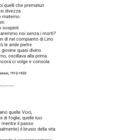
i quelli che prematuri
 si divezza
 materno.
eri
o sospinti
saremmo noi senza i morti?
n dì nel compianto di Lino
ò le aride pietre
 giovine quasi divino
no, oscillava alla prima
cora ci volge e consola.
Duinesi, 1912-1922
_____
ano quelle Voci,
i di foglie, quelle luci
e, mentre il passo
lmente) il brusio della vita.