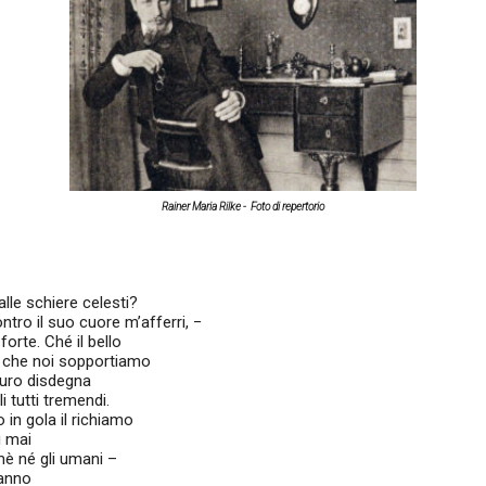
Rainer Maria Rilke - Foto di repertorio
alle schiere celesti?
tro il suo cuore m’afferri, −
 forte. Ché il bello
o, che noi sopportiamo
curo disdegna
i tutti tremendi.
 in gola il richiamo
i mai
imè né gli umani –
sanno