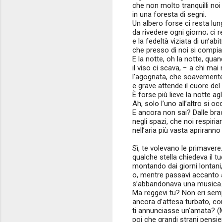
che non molto tranquilli no
in una foresta di segni.
Un albero forse ci resta lun
da rivedere ogni giorno; ci r
e la fedeltà viziata di un’abi
che presso di noi si compi
E la notte, oh la notte, qua
il viso ci scava, − a chi mai
l’agognata, che soavemente
e grave attende il cuore del 
È forse più lieve la notte ag
Ah, solo l’uno all’altro si oc
E ancora non sai? Dalle brac
negli spazi, che noi respiria
nell’aria più vasta apriranno 
Sì, te volevano le primavere.
qualche stella chiedeva il t
montando dai giorni lontani
o, mentre passavi accanto a
s’abbandonava una musica. E
Ma reggevi tu? Non eri sem
ancora d’attesa turbato, c
ti annunciasse un’amata? (M
poi che grandi strani pensi