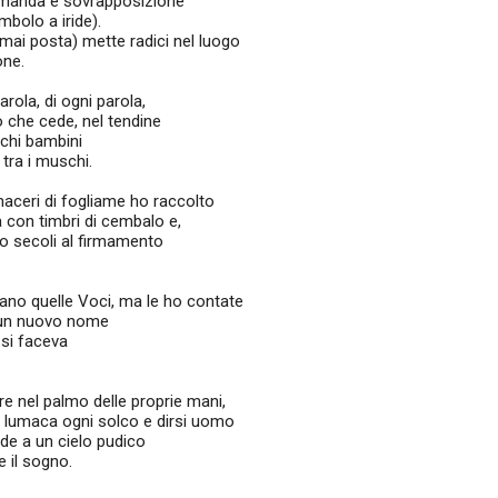
manda è sovrapposizione
imbolo a iride).
mai posta) mette radici nel luogo
one.
rola, di ogni parola,
o che cede, nel tendine
cchi bambini
 tra i muschi.
 maceri di fogliame ho raccolto
 con timbri di cembalo e,
po secoli al firmamento
ano quelle Voci, ma le ho contate
o un nuovo nome
 si faceva
re nel palmo delle proprie mani,
i lumaca ogni solco e dirsi uomo
e a un cielo pudico
e il sogno.