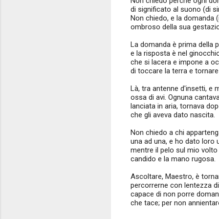
Non chiedo perché ogni do
di significato al suono (di s
Non chiedo, e la domanda (
ombroso della sua gestazi
La domanda è prima della pa
e la risposta è nel ginocchi
che si lacera e impone a o
di toccare la terra e tornare
Là, tra antenne d'insetti, e
ossa di avi. Ognuna cantava
lanciata in aria, tornava do
che gli aveva dato nascita.
Non chiedo a chi apparteng
una ad una, e ho dato lor
mentre il pelo sul mio volto
candido e la mano rugosa.
Ascoltare, Maestro, è torna
percorrerne con lentezza d
capace di non porre domand
che tace; per non annientar