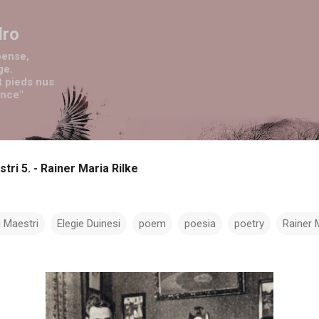
Passa ai contenuti principali
dro
pense,
ge.
t pieds nus
ence"
tri 5. - Rainer Maria Rilke
i Maestri
Elegie Duinesi
poem
poesia
poetry
Rainer 