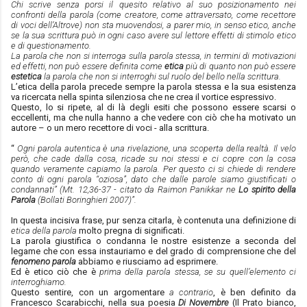
Chi scrive senza porsi il quesito relativo al suo posizionamento nei
confronti della parola (come creatore, come attraversato, come recettore
di voci dell’Altrove) non sta muovendosi, a parer mio, in senso etico, anche
se la sua scrittura può in ogni caso avere sul lettore effetti di stimolo etico
e di questionamento.
La parola che non si interroga sulla parola stessa, in termini di motivazioni
ed effetti, non può essere definita come
etica
più di quanto non può essere
estetica
la parola che non si interroghi sul ruolo del bello nella scrittura.
L’etica della parola precede sempre la parola stessa e la sua esistenza
va ricercata nella spinta silenziosa che ne crea il vortice espressivo.
Questo, lo si ripete, al di là degli esiti che possono essere scarsi o
eccellenti, ma che nulla hanno a che vedere con ciò che ha motivato un
autore – o un mero recettore di voci - alla scrittura.
“
Ogni parola autentica è una rivelazione, una scoperta della realtà. Il velo
però, che cade dalla cosa, ricade su noi stessi e ci copre con la cosa
quando veramente capiamo la parola. Per questo ci si chiede di rendere
conto di ogni parola “oziosa”, dato che dalle parole siamo giustificati o
condannati” (Mt. 12,36-37 - citato da Raimon Panikkar ne
Lo spirito della
Parola
(Bollati Boringhieri 2007)”.
In questa incisiva frase, pur senza citarla, è contenuta una definizione di
etica della parola
molto pregna di significati.
La parola giustifica o condanna le nostre esistenze a seconda del
legame che con essa instauriamo e del grado di comprensione che del
fenomeno parola
abbiamo e riusciamo ad esprimere.
Ed è etico ciò che è
prima della parola stessa, se su quell’elemento ci
interroghiamo.
Questo sentire, con un argomentare
a contrario
, è ben definito da
Francesco Scarabicchi, nella sua poesia
Di Novembre
(Il Prato bianco,