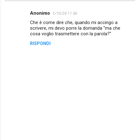
Anonimo
1/10/24 11:36
C
Che è come dire che, quando mi accingo a
o
scrivere, mi devo porre la domanda "ma che
m
cosa voglio trasmettere con la parola?"
m
RISPONDI
e
n
t
i