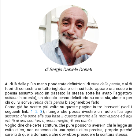
di Sergio Daniele Donati
Al di là delle più o meno ponderate definizioni di
etica della parola,
e al di
fuori di contesti che tutto inglobano e in cui tutto appare ora essere in
poesia assunto
etico
(in passato la stessa sorte ha avuto l’aggettivo
politico
in poesia), un piccolo cenno definitorio su cosa sia, almeno per
chi qui vi scrive,
l’etica della parola
bisognerebbe farlo.
Come già ho scritto
più volte
su queste pagine in tre interventi (vedi i
seguenti link:
1,
2,
3
), ritengo che possa rivestire un ruolo
etico ogni
discorso che pone alla sua base il quesito attorno alla motivazione ed agli
effetti di una scrittura o, ancor meglio, di una parola.
Voglio dire che certe scritture, che pure possono avere in chi le legge un
esito etico, non nascono da una spinta etica precisa, proprio perché
carenti di quella domanda che dovrebbe precedere la scrittura stessa.