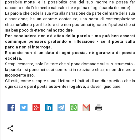
possibile morte, e la possibilità che del suo morire ne possa far
racconto solo l'elemento naturale che è prima di ogni parola (le onde).
La parola che cede la sua vita alla narrazione da parte del mare della sua
disparizione, ha un enorme contenuto, una sorta di contemplazione
etica, un’allerta per il lettore che non può ormai ignorare l’ipotesi che ci
sia ben poco di eterno nel nostro dire.
P
er concludere non c’è etica della parola - ma può ben esserci
comunque pensiero profondo e riflessione - se il poeta sulla
parola non si interroga.
E questo non è un dato di ogni poesia, né garanzia di poesia
eccelsa.
Semplicemente, solo l’autore che si pone domande sul suo strumento -
la parola - si pone nei suoi confronti in relazione etica, e non di mero e
incosciente uso.
Gli esiti, come sempre sono i lettori e i fruitori di un dire poetico che in
ogni caso è per il poeta
auto-interrogativo,
a doverli giudicare.