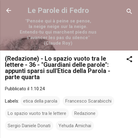
Passa ai contenuti principali
Le Parole di Fedro
"Pensée qui à peine se pense,
la neige neige sur la neige.
Entends-tu qui marchent pieds nus
s'avancer les pas du silence"
(Claude Roy)
(Redazione) - Lo spazio vuoto tra le
lettere - 36 - "Guardiani delle parole":
appunti sparsi sull'Etica della Parola -
parte quarta
Pubblicato il
1.10.24
Labels:
etica della parola
Francesco Scarabicchi
Lo spazio vuoto tra le lettere
Redazione
Sergio Daniele Donati
Yehuda Amichai