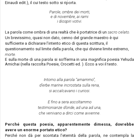
Einaudi edit.), il cui testo sotto si riporta.
Parole, ombre dei morti,
e di novembre, ai rami
i diospiri votivi.
La parola come ombra di una realtà che è portatrice di un
sacro celato.
Un brevissimo, quasi non dato, cenno del grande maestro è qui
sufficiente a dichiarare l’intento etico di questa scrittura, il
questionamento sul limite della parola, che qui diviene limite estremo,
morte.
E sulla morte di una parola si sofferma in una magnifica poesia Yehuda
Amichai (nella raccolta Poesie, Crocetti ed. ). Ecco a voi il testo.
Intorno alla parola “amammo”,
d’erbe marine incrostata sulla rena,
si accalcavano i curiosi.
E fino a sera ascoltammo
testimonianze d’onde, ad una ad una,
che venivano a dirci come avvenne.
Perché questa poesia, apparentemente dimessa, dovrebbe
avere un enorme portato etico?
Perché non dà per scontata l'eternità della parola, ne contempla la