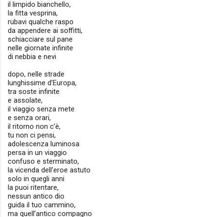
il limpido bianchello,
la fitta vesprina,
rubavi qualche raspo
da appendere ai soffitti,
schiacciare sul pane
nelle giornate infinite
di nebbia e nevi
dopo, nelle strade
lunghissime d’Europa,
tra soste infinite
e assolate,
il viaggio senza mete
e senza orari,
il ritorno non c’è,
tu non ci pensi,
adolescenza luminosa
persa in un viaggio
confuso e sterminato,
la vicenda dell’eroe astuto
solo in quegli anni
la puoi ritentare,
nessun antico dio
guida il tuo cammino,
ma quell’antico compagno