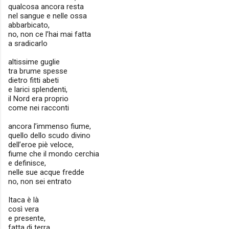
qualcosa ancora resta
nel sangue e nelle ossa
abbarbicato,
no, non ce l’hai mai fatta
a sradicarlo
altissime guglie
tra brume spesse
dietro fitti abeti
e larici splendenti,
il Nord era proprio
come nei racconti
ancora l’immenso fiume,
quello dello scudo divino
dell’eroe piè veloce,
fiume che il mondo cerchia
e definisce,
nelle sue acque fredde
no, non sei entrato
Itaca è là
così vera
e presente,
fatta di terra