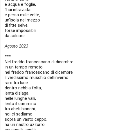
e acqua e foglie,
l’hai intravista
e persa mille volte,
un’isola nel mezzo
di fitte selve,
forse impossibili
da solcare
Agosto 2023
***
Nel freddo francescano di dicembre
in un tempo remoto
nel freddo francescano di dicembre
il verdissimo muschio dell’inverno
raro tra luce
dentro nebbia folta,
lenta dislaga
nelle lunghe valli,
lento il cammino
tra abeti bianchi,
noi ci sediamo
sopra un vasto ceppo,
ha un nastro azzurro
sui capelli sciolti