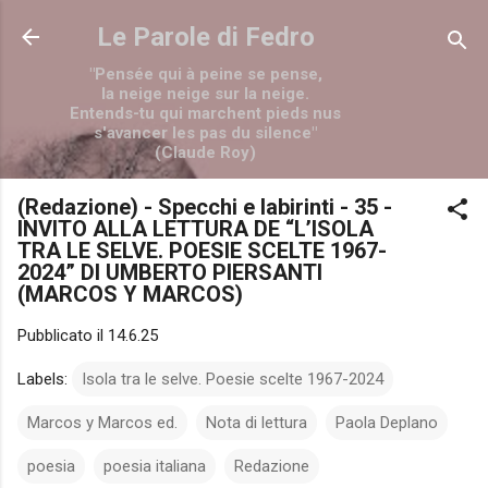
Passa ai contenuti principali
Le Parole di Fedro
"Pensée qui à peine se pense,
la neige neige sur la neige.
Entends-tu qui marchent pieds nus
s'avancer les pas du silence"
(Claude Roy)
(Redazione) - Specchi e labirinti - 35 -
INVITO ALLA LETTURA DE “L’ISOLA
TRA LE SELVE. POESIE SCELTE 1967-
2024” DI UMBERTO PIERSANTI
(MARCOS Y MARCOS)
Pubblicato il
14.6.25
Labels:
Isola tra le selve. Poesie scelte 1967-2024
Marcos y Marcos ed.
Nota di lettura
Paola Deplano
poesia
poesia italiana
Redazione