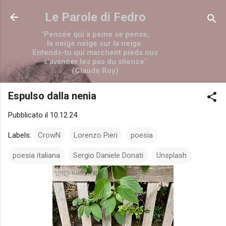
Passa ai contenuti principali
Le Parole di Fedro
"Pensée qui à peine se pense,
la neige neige sur la neige.
Entends-tu qui marchent pieds nus
s'avancer les pas du silence"
(Claude Roy)
Espulso dalla nenia
Pubblicato il
10.12.24
Labels:
CrowN
Lorenzo Pieri
poesia
poesia italiana
Sergio Daniele Donati
Unsplash