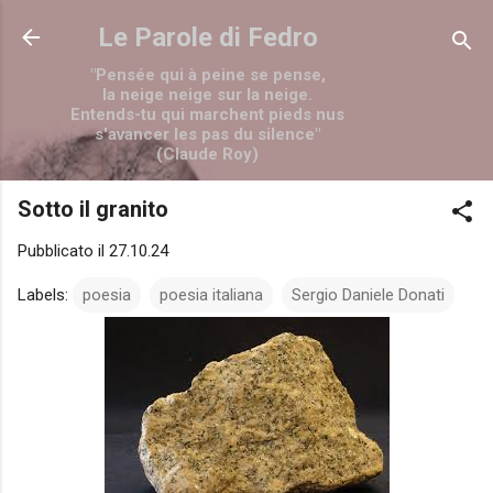
Passa ai contenuti principali
Le Parole di Fedro
"Pensée qui à peine se pense,
la neige neige sur la neige.
Entends-tu qui marchent pieds nus
s'avancer les pas du silence"
(Claude Roy)
Sotto il granito
Pubblicato il
27.10.24
Labels:
poesia
poesia italiana
Sergio Daniele Donati