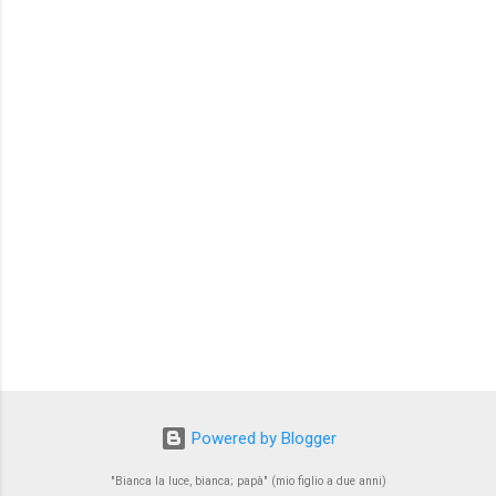
e
n
t
i
Powered by Blogger
"Bianca la luce, bianca; papà" (mio figlio a due anni)