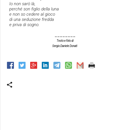
Io non sarò là,
perché son figlio della luna
e non so cedere al gioco
di una seduzione fredda
e priva di sogno.
________
Testo e foto di
Sergio Daniele Donati
C
o
m
m