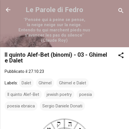
Passa ai contenuti principali
Le Parole di Fedro
"Pensée qui à peine se pense,
la neige neige sur la neige.
Entends-tu qui marchent pieds nus
s'avancer les pas du silence"
(Claude Roy)
Il quinto Alef-Bet (binomi) - 03 - Ghimel
e Dalet
Pubblicato il
27.10.23
Labels:
Dalet
Ghimel
Ghimel e Dalet
Il quinto Alef-Bet
jewish poetry
poesia
poesia ebraica
Sergio Daniele Donati