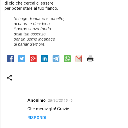
di ciò che cercai di essere
per poter stare al tuo fianco.
Si tinge
di indaco e cobalto,
di paura e desiderio
il gorgo senza fondo
della tua assenza
per un uomo incapace
di parlar d'amore.
Anonimo
28/10/23 15:46
C
Che meraviglia! Grazie
o
RISPONDI
m
m