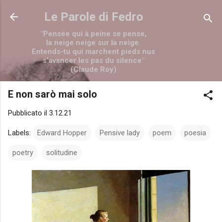
Passa ai contenuti principali
Le Parole di Fedro
"Pensée qui à peine se pense,
la neige neige sur la neige.
Entends-tu qui marchent pieds nus
s'avancer les pas du silence"
(Claude Roy)
E non sarò mai solo
Pubblicato il
3.12.21
Labels:
Edward Hopper
Pensive lady
poem
poesia
poetry
solitudine