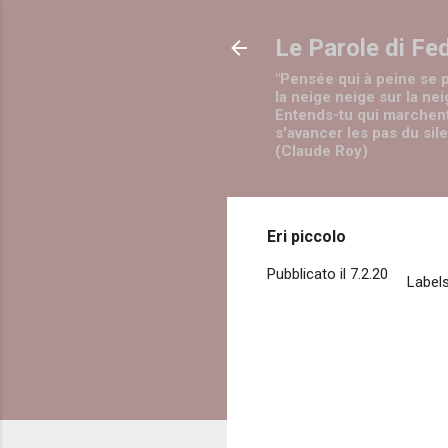
Le Parole di Fe
"Pensée qui à peine se 
la neige neige sur la nei
Entends-tu qui marchen
s'avancer les pas du sil
(Claude Roy)
Eri piccolo
Pubblicato il
7.2.20
Labels