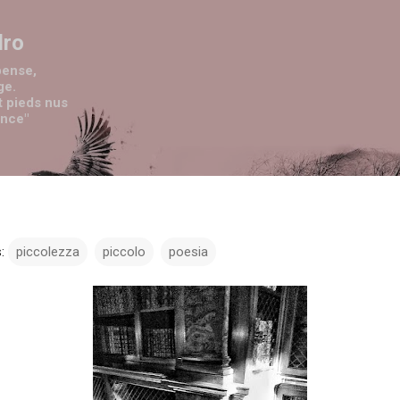
Passa ai contenuti principali
dro
pense,
ge.
t pieds nus
ence"
:
piccolezza
piccolo
poesia