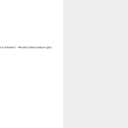
re in Emotion" - A
vishai Cohen
(album Lyla)