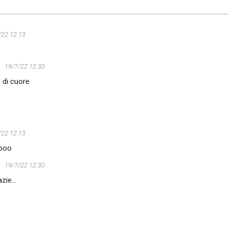
/22 12:13
o
19/7/22 12:30
 di cuore
/22 12:13
ooo
o
19/7/22 12:30
zie...