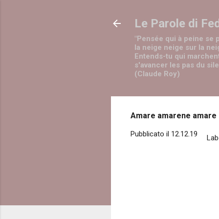
Le Parole di Fe
"Pensée qui à peine se 
la neige neige sur la nei
Entends-tu qui marchen
s'avancer les pas du sil
(Claude Roy)
Amare amarene amare
Pubblicato il
12.12.19
Lab