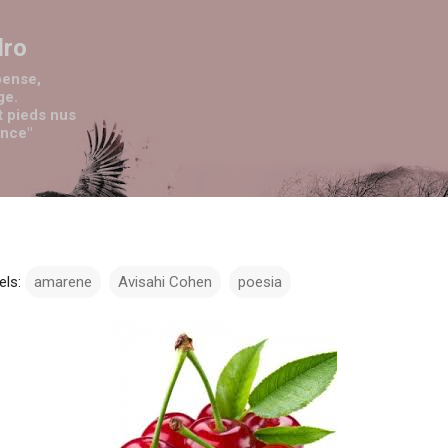
Passa ai contenuti principali
dro
pense,
ge.
t pieds nus
ence"
els:
amarene
Avisahi Cohen
poesia