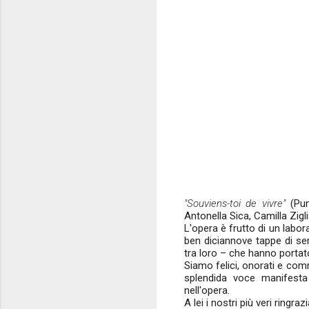
"Souviens-toi de vivre"
(Punt
Antonella Sica, Camilla Zigl
L'opera è frutto di un labor
ben diciannove tappe di serra
tra loro – che hanno portat
Siamo felici, onorati e comm
splendida voce manifesta
nell'opera.
A lei i nostri più veri ringra