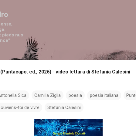
Passa ai contenuti principali
dro
pense,
ge.
t pieds nus
ence"
 (Puntacapo. ed., 2026) - video lettura di Stefania Calesini
ntonella Sica
Camilla Ziglia
poesia
poesia italiana
Punt
ouviens-toi de vivre
Stefania Calesini