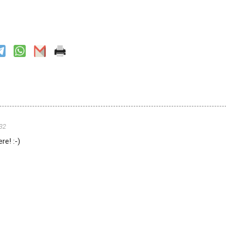
32
re! :-)