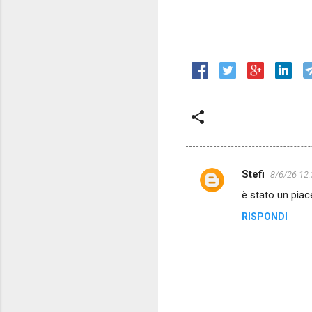
Stefi
8/6/26 12:
C
è stato un piace
o
RISPONDI
m
m
e
n
t