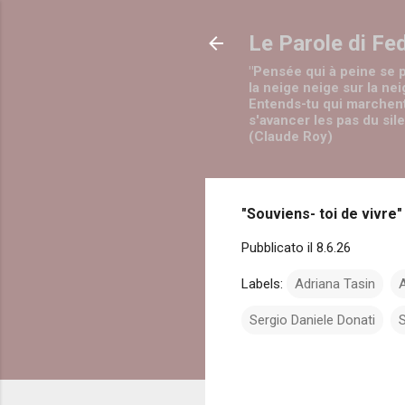
Le Parole di Fe
"Pensée qui à peine se 
la neige neige sur la nei
Entends-tu qui marchen
s'avancer les pas du sil
(Claude Roy)
"Souviens- toi de vivre"
Pubblicato il
8.6.26
Labels:
Adriana Tasin
A
Sergio Daniele Donati
S