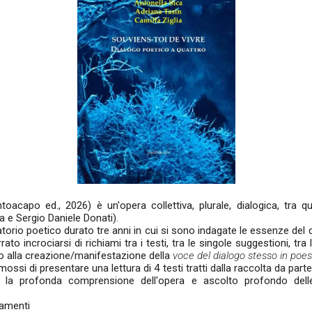
oacapo ed., 2026) è un'opera collettiva, plurale, dialogica, tra q
ia e Sergio Daniele Donati).
atorio poetico durato tre anni in cui si sono indagate le essenze del
to incrociarsi di richiami tra i testi, tra le singole suggestioni, tra 
o alla creazione/manifestazione della
voce del dialogo stesso in poes
ossi di presentare una lettura di 4 testi tratti dalla raccolta da part
 la profonda comprensione dell'opera e ascolto profondo delle
ziamenti