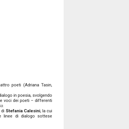
uattro poeti (Adriana Tasin,
 dialogo in poesia, svolgendo
le voci dei poeti – differenti
ia.
e di
Stefania Calesini
, la cui
 linee di dialogo sottese