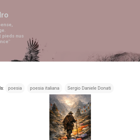
Passa ai contenuti principali
dro
pense,
ge.
t pieds nus
ence"
s:
poesia
poesia italiana
Sergio Daniele Donati