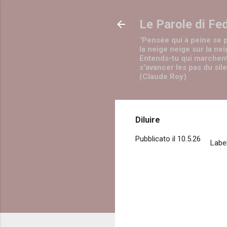
Le Parole di Fe
"Pensée qui à peine se 
la neige neige sur la nei
Entends-tu qui marchen
s'avancer les pas du sil
(Claude Roy)
Diluire
Pubblicato il
10.5.26
Label