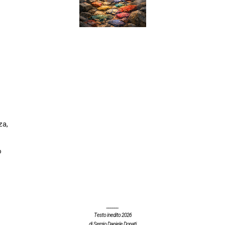
za,
o
______
Testo inedito 2026
di Sergio Daniele Donati