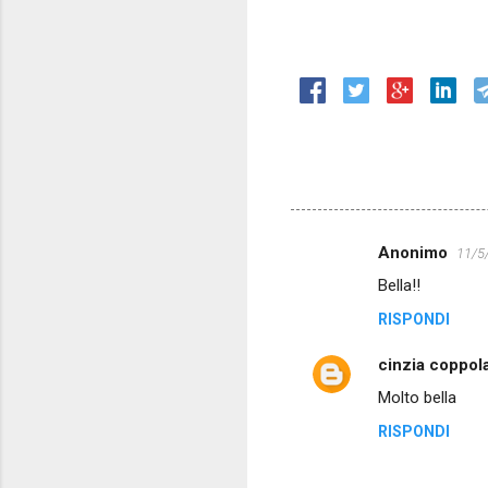
Anonimo
11/5
C
Bella!!
o
RISPONDI
m
m
cinzia coppol
e
Molto bella
n
RISPONDI
t
i