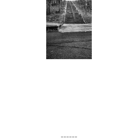
______