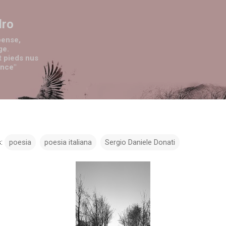
Passa ai contenuti principali
dro
pense,
ge.
t pieds nus
ence"
:
poesia
poesia italiana
Sergio Daniele Donati