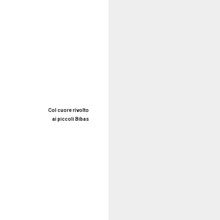
Col cuore rivolto
ai piccoli Bibas