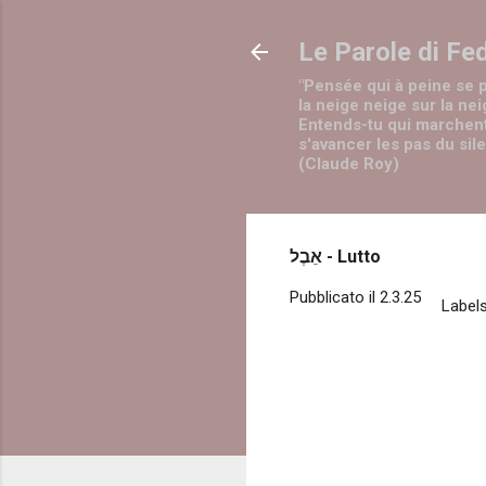
Le Parole di Fe
"Pensée qui à peine se 
la neige neige sur la nei
Entends-tu qui marchen
s'avancer les pas du sil
(Claude Roy)
אֵבֶל - Lutto
Pubblicato il
2.3.25
Labels