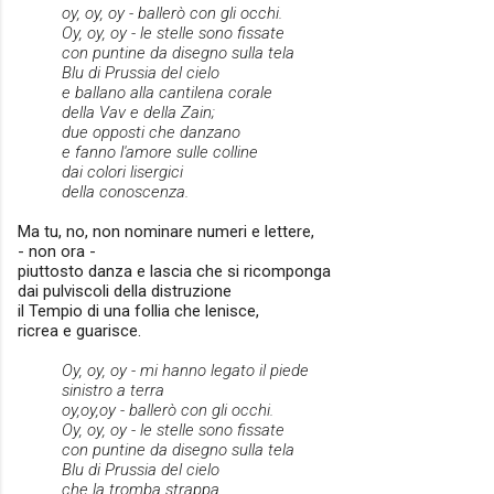
oy, oy, oy - ballerò con gli occhi.
Oy, oy, oy - le stelle sono fissate
con puntine da disegno sulla tela
Blu di Prussia del cielo
e ballano alla cantilena corale
della Vav e della Zain;
due opposti che danzano
e fanno l'amore sulle colline
dai colori lisergici
della conoscenza.
Ma tu, no, non nominare numeri e lettere,
- non ora -
piuttosto danza e lascia che si ricomponga
dai pulviscoli della distruzione
il Tempio di una follia che lenisce,
ricrea e guarisce.
Oy, oy, oy - mi hanno legato il piede
sinistro a terra
oy,oy,oy - ballerò con gli occhi.
Oy, oy, oy - le stelle sono fissate
con puntine da disegno sulla tela
Blu di Prussia del cielo
che la tromba strappa