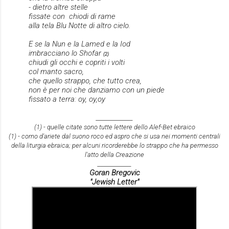
- dietro altre stelle
fissate con chiodi di rame
alla tela Blu Notte di altro cielo.
E se la Nun e la Lamed e la Iod
imbracciano lo Shofar
(2)
chiudi gli occhi e copriti i volti
col manto sacro,
che quello strappo, che tutto crea,
non è per noi che danziamo con un piede
fissato a terra: oy, oy,oy
____________
(1) - quelle citate sono tutte lettere dello Alef-Bet ebraico
(1) - corno d'ariete dal suono roco ed aspro che si usa nei momenti centrali
della liturgia ebraica; per alcuni ricorderebbe lo strappo che ha permesso
l'atto della Creazione
___________
Goran Bregovic
"Jewish Letter"