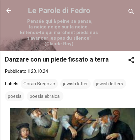
Passa ai contenuti principali
Le Parole di Fedro
"Pensée qui à peine se pense,
la neige neige sur la neige.
Entends-tu qui marchent pieds nus
s'avancer les pas du silence"
(Claude Roy)
Danzare con un piede fissato a terra
Pubblicato il
23.10.24
Labels:
Goran Bregovic
jewish letter
jewish letters
poesia
poesia ebraica.