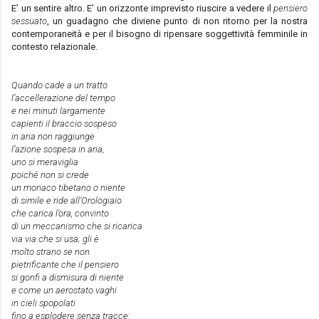
E’ un sentire altro. E’ un orizzonte imprevisto riuscire a vedere il
pensiero
sessuato
, un guadagno che diviene punto di non ritorno per la nostra
contemporaneità e per il bisogno di ripensare soggettività femminile in
contesto relazionale.
Quando cade a un tratto
l’accellerazione del tempo
e nei minuti largamente
capienti il braccio sospeso
in aria non raggiunge
l’azione sospesa in aria,
uno si meraviglia
poiché non si crede
un monaco tibetano o niente
di simile e ride all’Orologiaio
che carica l’ora, convinto
di un meccanismo che si ricarica
via via che si usa; gli è
molto strano se non
pietrificante che il pensiero
si gonfi a dismisura di niente
e come un aerostato vaghi
in cieli spopolati
fino a esplodere senza tracce: