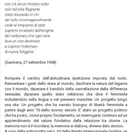
non c’è alcun mistero sotto
solo talvolta flagrante
stato d’assedio in chi
del tutto inconsapevolmente
cede al rimpianto di stati
supremi incalzato dall’enigma
del carbonaio che ogni sera
lava un viso destinato
a coprirsi l’indomani
di nuova fuliggine.
(Gavinana, 27 settembre 1958)
Rompere il cerchio dell’abitudinaria ripetizione imposta dal ruolo.
Reinventare i gesti dello stare al mondo, decifrare la natura del legame
con il mondo, dipanare il bandolo della cancellazione della differenza
sessuale, dipanare quello stato nebbioso che dice il femminile
includendolo nella lingua e nel pensiero maschile. Un progetto lungo
una vita. Un progetto che ha narrato bisogno di libertà femminile a
partire dagli anni ’70 dello scorso secolo. E’ stato un progetto politico
che ha posto, come proprio fondamento, un interrogarsi continuo ed un
apprendimento del valore fondativo della relazione tra donne. La
memoria non è il ricordare, la memoria si elabora, diviene dato storico.
A cura della sottoscritta nel n. 65 della Rivista Internazionale Gradiva, un