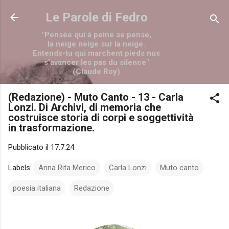
Passa ai contenuti principali
Le Parole di Fedro
"Pensée qui à peine se pense,
la neige neige sur la neige.
Entends-tu qui marchent pieds nus
s'avancer les pas du silence"
(Claude Roy)
(Redazione) - Muto Canto - 13 - Carla
Lonzi. Di Archivi, di memoria che
costruisce storia di corpi e soggettività
in trasformazione.
Pubblicato il
17.7.24
Labels:
Anna Rita Merico
Carla Lonzi
Muto canto
poesia italiana
Redazione