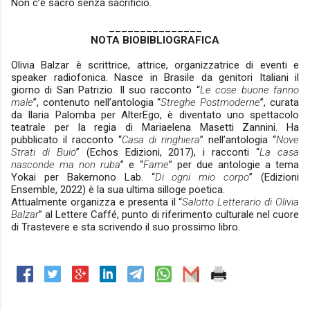
Non c’è sacro senza sacrificio.
_______________
NOTA BIOBIBLIOGRAFICA
Olivia Balzar è scrittrice, attrice, organizzatrice di eventi e
speaker radiofonica. Nasce in Brasile da genitori Italiani il
giorno di San Patrizio. Il suo racconto “
Le cose buone fanno
male
”, contenuto nell’antologia “
Streghe Postmoderne
”, curata
da Ilaria Palomba per AlterEgo, è diventato uno spettacolo
teatrale per la regia di Mariaelena Masetti Zannini. Ha
pubblicato il racconto “
Casa di ringhiera
” nell’antologia “
Nove
Strati di Buio
” (Echos Edizioni, 2017), i racconti “
La casa
nasconde ma non ruba
” e “
Fame
” per due antologie a tema
Yokai per Bakemono Lab. “
Di ogni mio corpo
” (Edizioni
Ensemble, 2022) è la sua ultima silloge poetica.
Attualmente organizza e presenta il “
Salotto Letterario di Olivia
Balzar
” al Lettere Caffé, punto di riferimento culturale nel cuore
di Trastevere e sta scrivendo il suo prossimo libro.