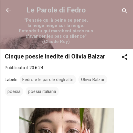
Passa ai contenuti principali
Le Parole di Fedro
"Pensée qui à peine se pense,
la neige neige sur la neige.
Entends-tu qui marchent pieds nus
s'avancer les pas du silence"
(Claude Roy)
Cinque poesie inedite di Olivia Balzar
Pubblicato il
20.6.24
Labels:
Fedro e le parole degli altri
Olivia Balzar
poesia
poesia italiana