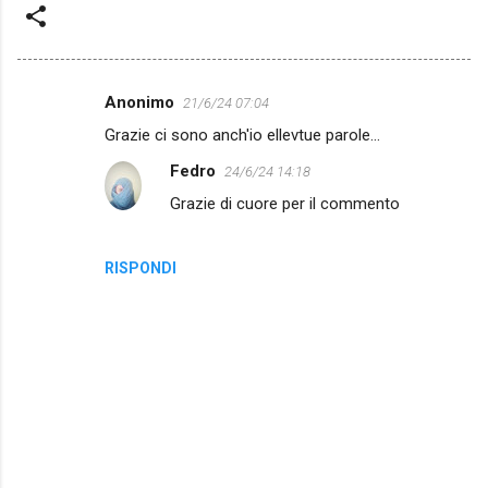
Anonimo
21/6/24 07:04
C
Grazie ci sono anch'io ellevtue parole...
o
Fedro
24/6/24 14:18
m
Grazie di cuore per il commento
m
e
n
RISPONDI
t
i