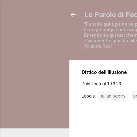
Le Parole di Fe
"Pensée qui à peine se 
la neige neige sur la nei
Entends-tu qui marchen
s'avancer les pas du sil
(Claude Roy)
Dittico dell'illusione
Pubblicato il
19.3.23
Labels:
italian poetry
p