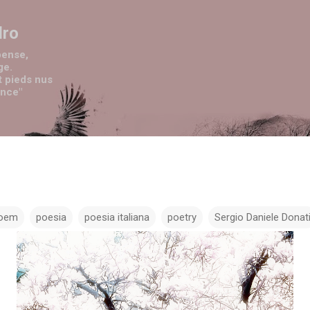
Passa ai contenuti principali
dro
pense,
ge.
t pieds nus
ence"
oem
poesia
poesia italiana
poetry
Sergio Daniele Donat