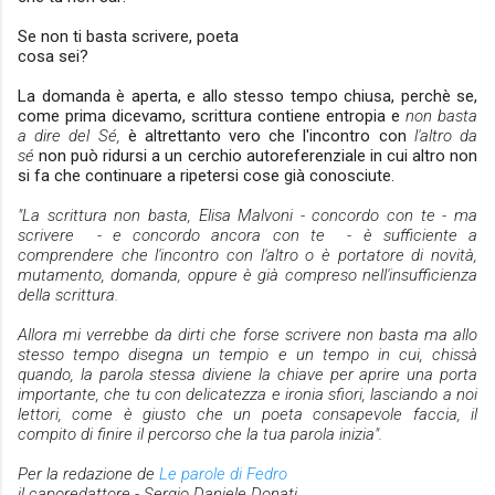
Se non ti basta scrivere, poeta
cosa sei?
La domanda è aperta, e allo stesso tempo chiusa, perchè se,
come prima dicevamo, scrittura contiene entropia e
non basta
a dire del
Sé
,
è altrettanto vero che l'incontro con
l'altro da
sé
non può ridursi a un cerchio autoreferenziale in cui altro non
si fa che continuare a ripetersi cose già conosciute.
"La scrittura non basta, Elisa Malvoni - concordo con te - ma
scrivere
- e concordo ancora con te - è sufficiente a
comprendere che l'incontro con l'altro o è portatore di novità,
mutamento, domanda, oppure è già compreso nell'insufficienza
della scrittura.
Allora mi verrebbe da dirti che forse scrivere non basta ma allo
stesso tempo disegna un tempio e un tempo in cui, chissà
quando, la parola stessa diviene la chiave per aprire una porta
importante, che tu con delicatezza e ironia sfiori, lasciando a noi
lettori, come è giusto che un poeta consapevole faccia, il
compito di finire il percorso che la tua
parola
inizia".
Per la redazione de
Le parole di Fedro
il caporedattore - Sergio Daniele Donati