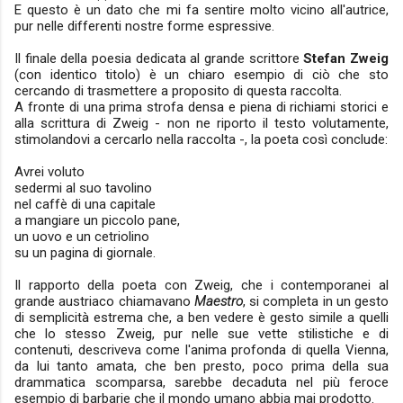
E questo è un dato che mi fa sentire molto vicino all'autrice,
pur nelle differenti nostre forme espressive.
Il finale della poesia dedicata al grande scrittore
Stefan Zweig
(con identico titolo) è un chiaro esempio di ciò che sto
cercando di trasmettere a proposito di questa raccolta.
A fronte di una prima strofa densa e piena di
richiami
storici e
alla scrittura di Zweig - non ne riporto il testo
volutamente
,
stimolandovi a cercarlo nella raccolta -, la poeta così conclude:
Avrei voluto
sedermi al suo tavolino
nel caffè di una capitale
a mangiare un piccolo pane,
un uovo e un cetriolino
su un pagina di giornale.
Il rapporto della poeta con Zweig, che i contemporanei al
grande austriaco chiamavano
Maestro
, si completa in un gesto
di semplicità estrema che, a ben vedere è gesto simile a quelli
che lo stesso Zweig, pur nelle sue vette stilistiche e di
contenuti, descriveva come l'anima profonda di quella Vienna,
da lui tanto amata, che ben presto, poco prima della sua
drammatica scomparsa, sarebbe decaduta nel più feroce
esempio di barbarie che il mondo umano abbia mai prodotto.