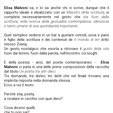
Elisa Malvoni
sa, e lo sa anche chi vi scrive, dunque che il
rapporto ideale e idealizzato con un
Maestro della scrittura
, si
completa
necessariamente
nel gesto che
sta fuori dalla
scrittura, nella ricerca della gestualità
contemplativa
, silenziosa
e tanto umane di una
quotidianità
importante.
Quel semplice sedersi in un bar a gustare cetrioli, uova e pane
è figlio della scrittura e dei contenuti de
Il mondo di ieri
d
e
llo
stesso Zweig .
Un gesto nostalgico che esorta a ritrovare il
gusto della vita
fuori dai lemmi, fuori dalla parola, nell'incontro coi luoghi.
E della poesia - anzi, del poeta contemporaneo -
Elisa
Malvoni
ci parla in una delle prime composizioni della raccolta
dal titolo
Un poeta tra altri dieci
.
Tre domande, tre distici, tre detti che nel finale trovano una
implicita risposta nella domanda stessa.
Ecco a voi il testo:
Perchè stai, poeta,
a cicalare in cerchio con quei dieci?
Cosa dicono quelli,
che tu non sai?