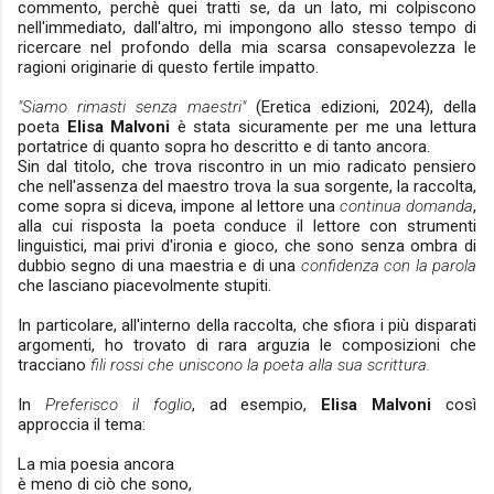
commento, perchè quei tratti se, da un lato, mi colpiscono
nell'immediato, dall'altro, mi impongono allo stesso tempo di
ricercare nel profondo della mia scarsa consapevolezza le
ragioni originarie di questo fertile impatto.
"Siamo rimasti senza maestri"
(Eretica edizioni, 2024), della
poeta
Elisa Malvoni
è stata sicuramente per me una lettura
portatrice di quanto sopra ho descritto e di tanto ancora.
Sin dal titolo, che trova riscontro in un mio radicato pensiero
che
nell'assenza
del maestro trova la sua sorgente, la raccolta,
come sopra si diceva, impone al lettore una
continua domanda
,
alla cui risposta la poeta conduce il lettore con strumenti
linguistici, mai
privi
d'
ironia
e gioco, che sono senza ombra di
dubbio segno di una maestria e di una
confidenza con la parola
che lasciano piacevolmente stupiti.
In
particolare,
all'interno della raccolta, che sfiora i più disparati
argomenti, ho
trovato
di rara arguzia le composizioni che
tracciano
fili rossi che uniscono la poeta alla sua scrittura.
In
Preferisco il foglio
, ad esempio,
Elisa Malvoni
così
approccia
il tema:
La mia poesia ancora
è meno di ciò che sono,