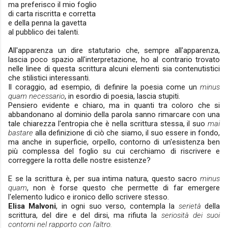
ma preferisco il mio foglio
di carta riscritta e corretta
e della penna la gavetta
al pubblico dei talenti.
All'apparenza un dire statutario che, sempre all'apparenza,
lascia poco spazio all'interpretazione, ho al
contrario
trovato
nelle linee di questa scrittura alcuni elementi sia contenutistici
che stilistici interessanti.
Il coraggio, ad esempio, di definire la poesia come un
minus
quam necessario
, in esordio di poesia, lascia stupiti.
Pensiero evidente e chiaro, ma in quanti tra coloro che si
abbandonano al dominio della parola sanno rimarcare con una
tale chiarezza l'entropia che è nella
scrittura
stessa
, il suo
mai
bastare
alla definizione di ciò che siamo, il suo essere in fondo,
ma anche in superficie, orpello, contorno di un'esistenza ben
più complessa del foglio su cui cerchiamo di riscrivere e
correggere la rotta delle nostre esistenze?
E se la scrittura è, per sua intima natura, questo sacro
minus
quam
, non è forse questo che permette di far emergere
l'
elemento
ludico e ironico dello scrivere stesso.
Elisa Malvoni
, in ogni suo verso, contempla la
serietà
della
scrittura, del dire e del dirsi, ma rifiuta la
seriosità dei suoi
contorni nel rapporto con l'altro.