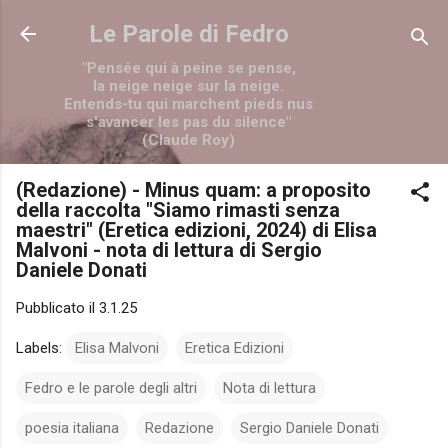
Passa ai contenuti principali
Le Parole di Fedro
"Pensée qui à peine se pense,
la neige neige sur la neige.
Entends-tu qui marchent pieds nus
s'avancer les pas du silence"
(Claude Roy)
(Redazione) - Minus quam: a proposito
della raccolta "Siamo rimasti senza
maestri" (Eretica edizioni, 2024) di Elisa
Malvoni - nota di lettura di Sergio
Daniele Donati
Pubblicato il
3.1.25
Labels:
Elisa Malvoni
Eretica Edizioni
Fedro e le parole degli altri
Nota di lettura
poesia italiana
Redazione
Sergio Daniele Donati