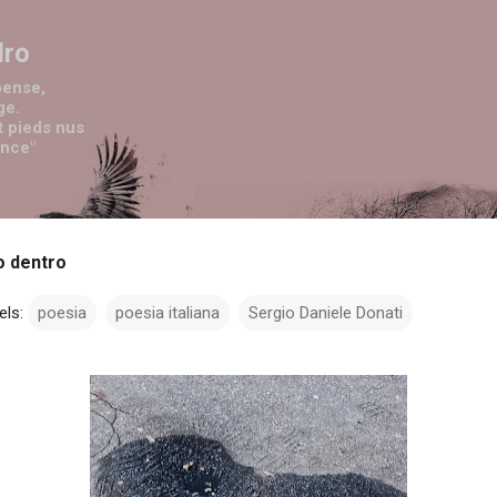
Passa ai contenuti principali
dro
pense,
ge.
t pieds nus
ence"
o dentro
els:
poesia
poesia italiana
Sergio Daniele Donati