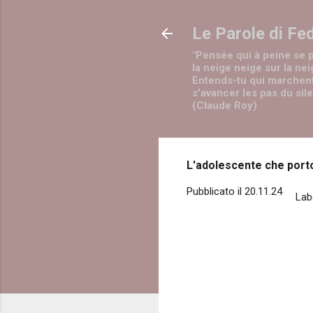
Le Parole di Fe
"Pensée qui à peine se 
la neige neige sur la nei
Entends-tu qui marchen
s'avancer les pas du sil
(Claude Roy)
L'adolescente che port
Pubblicato il
20.11.24
Lab