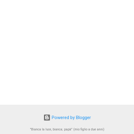
Powered by Blogger
"Bianca la luce, bianca; papà" (mio figlio a due anni)