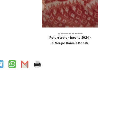
_________
Foto e testo - inedito 2024 -
di Sergio Daniele Donati