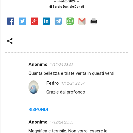
— inedito 2024 —
di Sergio Daniele Donati
Anonimo
1/12/24 23:52
C
Quanta bellezza e triste verità in questi versi
o
Fedro
1/12/24 23:57
m
Grazie dal profondo
m
e
n
RISPONDI
t
Anonimo
1/12/24 23:53
i
Magnifica e terribile. Non vorrei essere la