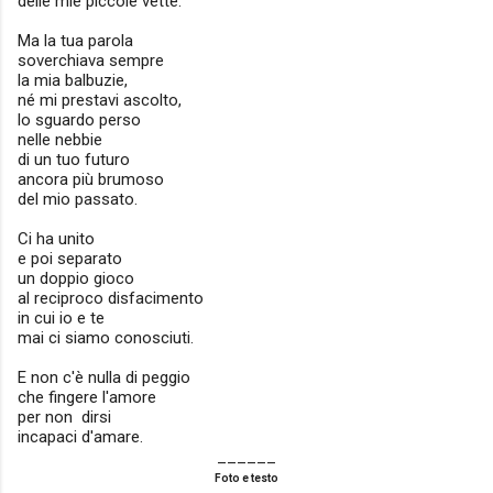
delle mie piccole vette.
Ma la tua parola
soverchiava sempre
la mia balbuzie,
né mi prestavi ascolto,
lo sguardo perso
nelle nebbie
di un tuo futuro
ancora più brumoso
del mio passato.
Ci ha unito
e poi separato
un doppio gioco
al reciproco disfacimento
in cui io e te
mai ci siamo conosciuti.
E non c'è nulla di peggio
che fingere l'amore
per non dirsi
incapaci d'amare.
______
Foto e testo