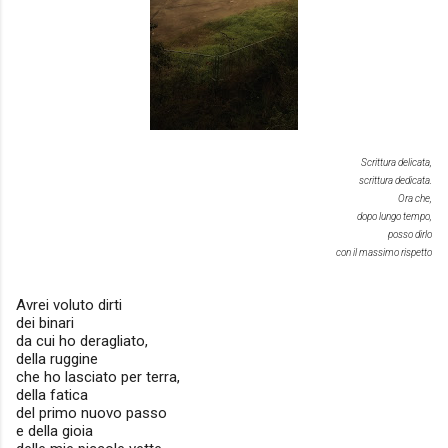
Scrittura delicata,
scrittura dedicata.
Ora che,
dopo lungo tempo,
posso dirlo
con il massimo rispetto
Avrei voluto dirti
dei binari
da cui ho deragliato,
della ruggine
che ho lasciato per terra,
della fatica
del primo nuovo passo
e della gioia