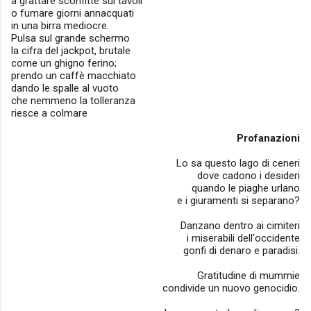
a grattare sconfitte sui tavoli
o fumare giorni annacquati
in una birra mediocre.
Pulsa sul grande schermo
la cifra del jackpot, brutale
come un ghigno ferino;
prendo un caffè macchiato
dando le spalle al vuoto
che nemmeno la tolleranza
riesce a colmare
Profanazioni
Lo sa questo lago di ceneri
dove cadono i desideri
quando le piaghe urlano
e i giuramenti si separano?
Danzano dentro ai cimiteri
i miserabili dell'occidente
gonfi di denaro e paradisi.
Gratitudine di mummie
condivide un nuovo genocidio.