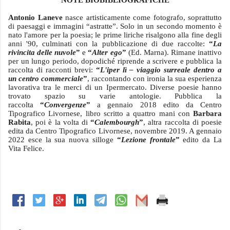
NOTE BIOBIBLIOGRAFICHE
Antonio Laneve 
nasce artisticamente come fotografo, soprattutto 
di paesaggi e immagini “astratte”. Solo in un secondo momento è 
nato l'amore per la poesia; le prime liriche risalgono alla fine degli 
anni '90, culminati con la pubblicazione di due raccolte: 
“
La 
rivincita delle nuvole
” 
e 
“
Alter ego
”
 (Ed. Marna). Rimane inattivo 
per un lungo periodo, dopodiché riprende a scrivere e pubblica la 
raccolta di racconti brevi: 
“
L'iper lì – viaggio surreale dentro a 
un centro commerciale
”
, raccontando con ironia la sua esperienza 
lavorativa tra le merci di un Ipermercato. Diverse poesie hanno 
trovato spazio su varie antologie. Pubblica la 
raccolta 
“
Convergenze
”
 a gennaio 2018 edito da Centro 
Tipografico Livornese, libro scritto a quattro mani con 
Barbara 
Rabita
, poi è la volta di 
“
Calembourgh
”
, altra raccolta di poesie 
edita da Centro Tipografico Livornese, novembre 2019. A gennaio 
2022 esce la sua nuova silloge 
“
Lezione frontale
”
 edito da La 
Vita Felice.