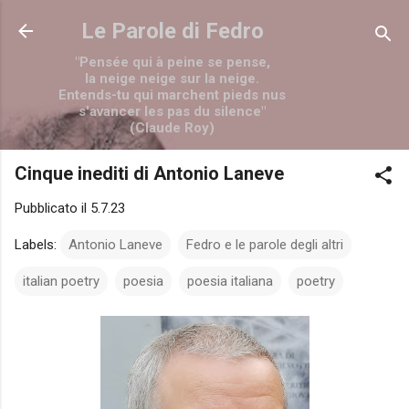
Passa ai contenuti principali
Le Parole di Fedro
"Pensée qui à peine se pense,
la neige neige sur la neige.
Entends-tu qui marchent pieds nus
s'avancer les pas du silence"
(Claude Roy)
Cinque inediti di Antonio Laneve
Pubblicato il
5.7.23
Labels:
Antonio Laneve
Fedro e le parole degli altri
italian poetry
poesia
poesia italiana
poetry