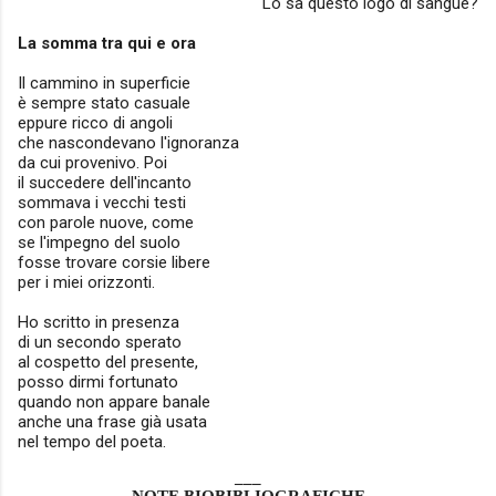
Lo sa questo logo di sangue?
La somma tra qui e ora
Il cammino in superficie
è sempre stato casuale
eppure ricco di angoli
che nascondevano l'ignoranza
da cui provenivo. Poi
il succedere dell'incanto
sommava i vecchi testi
con parole nuove, come
se l'impegno del suolo
fosse trovare corsie libere
per i miei orizzonti.
Ho scritto in presenza
di un secondo sperato
al cospetto del presente,
posso dirmi fortunato
quando non appare banale
anche una frase già usata
nel tempo del poeta.
___