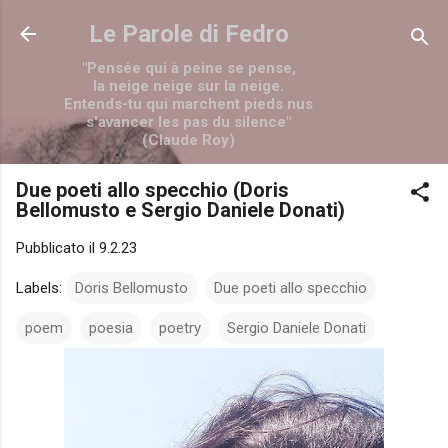
Passa ai contenuti principali
Le Parole di Fedro
"Pensée qui à peine se pense,
la neige neige sur la neige.
Entends-tu qui marchent pieds nus
s'avancer les pas du silence"
(Claude Roy)
Due poeti allo specchio (Doris
Bellomusto e Sergio Daniele Donati)
Pubblicato il
9.2.23
Labels:
Doris Bellomusto
Due poeti allo specchio
poem
poesia
poetry
Sergio Daniele Donati