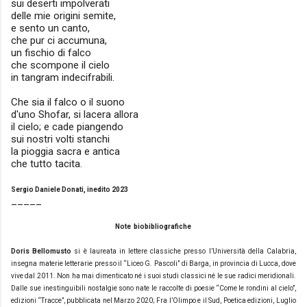
sui deserti impolverati
delle mie origini semite,
e sento un canto,
che pur ci accumuna,
un fischio di falco
che scompone il cielo
in tangram indecifrabili.
Che sia il falco o il suono
d'uno Shofar, si lacera allora
il cielo; e cade piangendo
sui nostri volti stanchi
la pioggia sacra e antica
che tutto tacita.
Sergio Daniele Donati, inedito 2023
_____
Note biobibliografiche
Doris Bellomusto
si è laureata in lettere classiche presso l’Università della Calabria,
insegna materie letterarie presso il “Liceo G. Pascoli” di Barga, in provincia di Lucca, dove
vive dal 2011. Non ha mai dimenticato né i suoi studi classici né le sue radici meridionali.
Dalle sue inestinguibili nostalgie sono nate le raccolte di poesie “Come le rondini al cielo”,
edizioni “Tracce”, pubblicata nel Marzo 2020; Fra l’Olimpo e il Sud, Poetica edizioni, Luglio