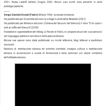
2021; Nuda, Ladolfi editore, Giugno 2022. Alcuni suoi scritti sono presenti in varie
antologie poetiche.
_____
Sergio Daniele Donati (Fedro)
Milano 1966 - avvocato milanese.
Ha pubblicato per Ensemble edizioni la silloge Il canto della Moabita (2021)
Ha pubblicato per Mimesis edizioni (Collana dei Taccuini del Silenzio) il libro: "E mi coprii i
volti al soffio del Silenzio" (2018)
Fondatore e caporedattore del litblog Le Parole di Fedro, ivi propone alcuni dei suoi percorsi
nel linguaggio poetico e narrativo e nella poesia ebraica.
Alcune sue poesie sono state pubblicate su riviste letterarie, blog letterari e quotidiani
nazionali
Studioso di meditazione ebraica ed estremo orientale, insegna cultura e meditazione
ebraica in associazioni e scuole di formazione e tiene seminari sul valore simbolico
dell'alfabeto ebraico.