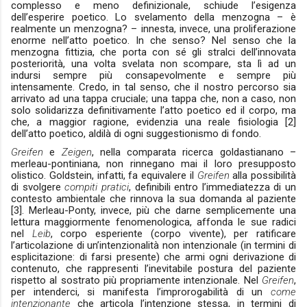
complesso e meno definizionale, schiude l’esigenza
dell’esperire poetico. Lo svelamento della menzogna – è
realmente un menzogna? – innesta, invece, una proliferazione
enorme nell’atto poetico. In che senso? Nel senso che la
menzogna fittizia, che porta con sé gli stralci dell’innovata
posteriorità, una volta svelata non scompare, sta lì ad un
indursi sempre più consapevolmente e sempre più
intensamente. Credo, in tal senso, che il nostro percorso sia
arrivato ad una tappa cruciale; una tappa che, non a caso, non
solo solidarizza definitivamente l’atto poetico ed il corpo, ma
che, a maggior ragione, evidenzia una reale fisiologia [2]
dell’atto poetico, aldilà di ogni suggestionismo di fondo.
Greifen
e
Zeigen
, nella comparata ricerca goldastianano –
merleau-pontiniana, non rinnegano mai il loro presupposto
olistico. Goldstein, infatti, fa equivalere il
Greifen
alla possibilità
di svolgere
compiti pratici
, definibili entro l’immediatezza di un
contesto ambientale che rinnova la sua domanda al paziente
[3]. Merleau-Ponty, invece, più che darne semplicemente una
lettura maggiormente fenomenologica, affonda le sue radici
nel
Leib
, corpo esperiente (corpo vivente), per ratificare
l’articolazione di un’intenzionalità non intenzionale (in termini di
esplicitazione: di farsi presente) che armi ogni derivazione di
contenuto, che rappresenti l’inevitabile postura del paziente
rispetto al sostrato più propriamente intenzionale. Nel
Greifen
,
per intenderci, si manifesta l’improrogabilità di un
come
intenzionante
che articola l’intenzione stessa, in termini di