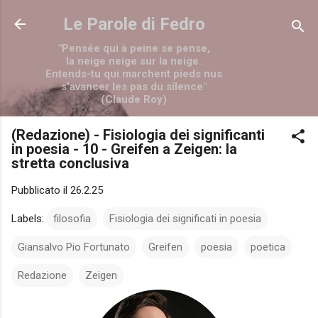
Passa ai contenuti principali
Le Parole di Fedro
"Pensée qui à peine se pense,
la neige neige sur la neige.
Entends-tu qui marchent pieds nus
s'avancer les pas du silence"
(Claude Roy)
(Redazione) - Fisiologia dei significanti
in poesia - 10 - Greifen a Zeigen: la
stretta conclusiva
Pubblicato il
26.2.25
Labels:
filosofia
Fisiologia dei significati in poesia
Giansalvo Pio Fortunato
Greifen
poesia
poetica
Redazione
Zeigen