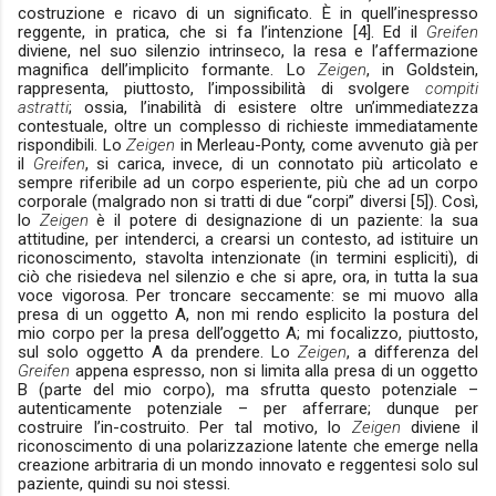
costruzione e ricavo di un significato. È in quell’inespresso
reggente, in pratica, che si fa l’intenzione [4]. Ed il
Greifen
diviene, nel suo silenzio intrinseco, la resa e l’affermazione
magnifica dell’implicito formante. Lo
Zeigen
, in Goldstein,
rappresenta, piuttosto, l’impossibilità di svolgere
compiti
astratti
; ossia, l’inabilità di esistere oltre un’immediatezza
contestuale, oltre un complesso di richieste immediatamente
rispondibili. Lo
Zeigen
in Merleau-Ponty, come avvenuto già per
il
Greifen
, si carica, invece, di un connotato più articolato e
sempre riferibile ad un corpo esperiente, più che ad un corpo
corporale (malgrado non si tratti di due “corpi” diversi [5]). Così,
lo
Zeigen
è il potere di designazione di un paziente: la sua
attitudine, per intenderci, a crearsi un contesto, ad istituire un
riconoscimento, stavolta intenzionate (in termini espliciti), di
ciò che risiedeva nel silenzio e che si apre, ora, in tutta la sua
voce vigorosa. Per troncare seccamente: se mi muovo alla
presa di un oggetto A, non mi rendo esplicito la postura del
mio corpo per la presa dell’oggetto A; mi focalizzo, piuttosto,
sul solo oggetto A da prendere. Lo
Zeigen
, a differenza del
Greifen
appena espresso, non si limita alla presa di un oggetto
B (parte del mio corpo), ma sfrutta questo potenziale –
autenticamente potenziale – per afferrare; dunque per
costruire l’in-costruito. Per tal motivo, lo
Zeigen
diviene il
riconoscimento di una polarizzazione latente che emerge nella
creazione arbitraria di un mondo innovato e reggentesi solo sul
paziente, quindi su noi stessi.