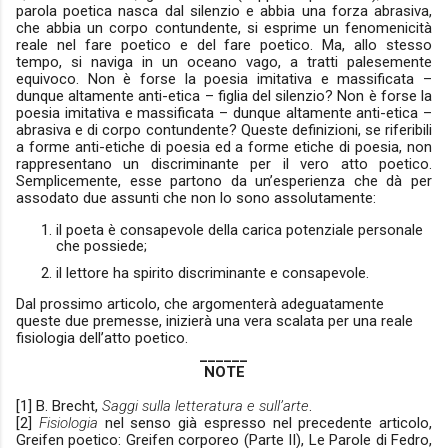
parola poetica nasca dal silenzio e abbia una forza abrasiva,
che abbia un corpo contundente, si esprime un fenomenicità
reale nel fare poetico e del fare poetico. Ma, allo stesso
tempo, si naviga in un oceano vago, a tratti palesemente
equivoco. Non è forse la poesia imitativa e massificata –
dunque altamente anti-etica – figlia del silenzio? Non è forse la
poesia imitativa e massificata – dunque altamente anti-etica –
abrasiva e di corpo contundente? Queste definizioni, se riferibili
a forme anti-etiche di poesia ed a forme etiche di poesia, non
rappresentano un discriminante per il vero atto poetico.
Semplicemente, esse partono da un’esperienza che dà per
assodato due assunti che non lo sono assolutamente:
il poeta è consapevole della carica potenziale personale
che possiede;
il lettore ha spirito discriminante e consapevole.
Dal prossimo articolo, che argomenterà adeguatamente
queste due premesse, inizierà una vera scalata per una reale
fisiologia dell’atto poetico.
______
NOTE
[1] B. Brecht,
Saggi sulla letteratura e sull’arte
.
[2]
Fisiologia
nel senso già espresso nel precedente articolo,
Greifen poetico: Greifen corporeo (Parte II), Le Parole di Fedro,