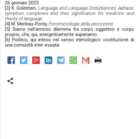
26 gennaio 2025.
[3] K. Goldstein,
Language and Language Disturbances: Aphasic
symptom complexes and their significance for medicine and
theory of language.
[4] M. Merleau-Ponty,
Fenomenologia della percezione.
[5] Siamo nell’annoso dilemma tra corpo oggettivo e corpo
proprio, che, qui, energeticamente superiamo.
[6] Politico, qui inteso nel senso etimologico: costituzione di
una comunità inter-essata.
C
o
m
m
e