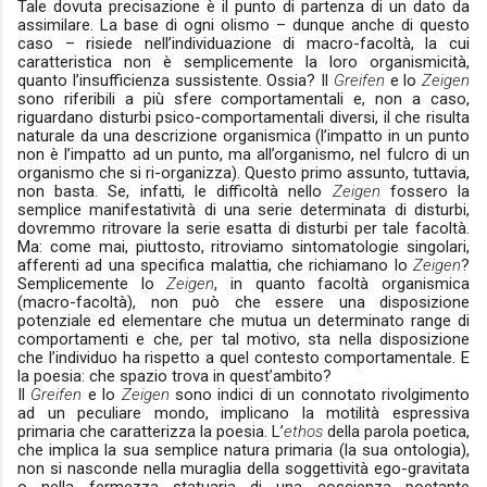
Tale dovuta precisazione è il punto di partenza di un dato da
assimilare. La base di ogni olismo – dunque anche di questo
caso – risiede nell’individuazione di macro-facoltà, la cui
caratteristica non è semplicemente la loro organismicità,
quanto l’insufficienza sussistente. Ossia? Il
Greifen
e lo
Zeigen
sono riferibili a più sfere comportamentali e, non a caso,
riguardano disturbi psico-comportamentali diversi, il che risulta
naturale da una descrizione organismica (l’impatto in un punto
non è l’impatto ad un punto, ma all’organismo, nel fulcro di un
organismo che si ri-organizza). Questo primo assunto, tuttavia,
non basta. Se, infatti, le difficoltà nello
Zeigen
fossero la
semplice manifestatività di una serie determinata di disturbi,
dovremmo ritrovare la serie esatta di disturbi per tale facoltà.
Ma: come mai, piuttosto, ritroviamo sintomatologie singolari,
afferenti ad una specifica malattia, che richiamano lo
Zeigen
?
Semplicemente lo
Zeigen
, in quanto facoltà organismica
(macro-facoltà), non può che essere una disposizione
potenziale ed elementare che mutua un determinato range di
comportamenti e che, per tal motivo, sta nella disposizione
che l’individuo ha rispetto a quel contesto comportamentale. E
la poesia: che spazio trova in quest’ambito?
Il
Greifen
e lo
Zeigen
sono indici di un connotato rivolgimento
ad un peculiare mondo, implicano la motilità espressiva
primaria che caratterizza la poesia. L’
ethos
della parola poetica,
che implica la sua semplice natura primaria (la sua ontologia),
non si nasconde nella muraglia della soggettività ego-gravitata