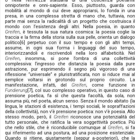
o nella fermezza statuaria di una coscienza poetante
onnipotente e onni-sapiente. Esso, piuttosto, guarda con
mobilità al mondo di cui deve appropriarsi, lo fonda in una
presa, in una complessa stretta di mano che, tuttavia, non
parte mai senza la radicalità di un progetto che costruisca il
mondo con l’esistenza degli altri. Nella poesia, in quanto
Greifen
, è tessuta la sua natura cosmica: la poesia coglie la
traccia e la firma della storia sulla sua pelle, orienta un dialogo
politico[6] perpetuo con il suo tempo e con gli altri tempi,
assume, in ogni sua forma i linguaggi del suo tempo,
interiorizzandoli e riscrivendoli nella loro alfabeticità. Nel
Greifen
, insomma, si pone l’ombra di una collettività
complessiva: l’ingresso che distanzia la poesia dalla pure
astrazione, pur esprimendo il segno più vigoroso di una
riflessione “universale” e pluristratificata, non si riduce mai al
semplice voltarsi in girotondo sul proprio circuito. La
manifestazione, infatti, del
Greifen
, come funzione in
Fundierung
[7], col suo complesso operativo, in questo caso di
prensione poetica, fa sì che questa facoltà, da sola, non
assuma più, nel poeta, alcun senso. Senza il mondo abitato (la
lingua, le stazioni di esistenza, i tempi sociali, le sopraffazioni
della collettività), non v’è prensione poetica: non v’è poesia. Allo
stesso modo, però, il
Greifen
riconosce una potenzialità del
tutto personale, che ratifica la vera soggettività poetica. Più
che nello stile, che è riconducibile comunque al
Greifen
, si fa
qui riferimento ad una postura, ad una posizione esistenziale.
Quando si ritiene, giustamente (seppur a-posteriori), che la