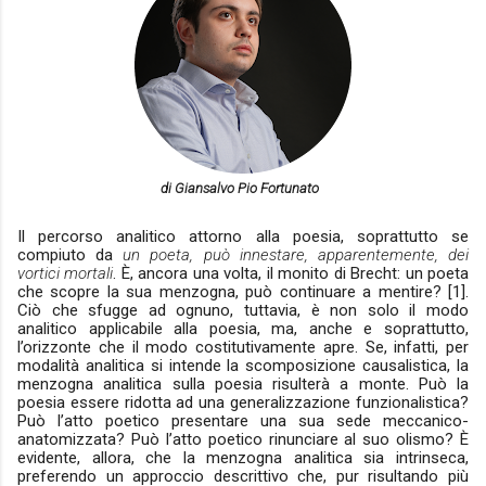
di Giansalvo Pio Fortunato
Il percorso analitico attorno alla poesia, soprattutto se
compiuto da
un poeta, può innestare, apparentemente, dei
vortici mortali
. È, ancora una volta, il monito di Brecht: un poeta
che scopre la sua menzogna, può continuare a mentire? [1].
Ciò che sfugge ad ognuno, tuttavia, è non solo il modo
analitico applicabile alla poesia, ma, anche e soprattutto,
l’orizzonte che il modo costitutivamente apre. Se, infatti, per
modalità analitica si intende la scomposizione causalistica, la
menzogna analitica sulla poesia risulterà a monte. Può la
poesia essere ridotta ad una generalizzazione funzionalistica?
Può l’atto poetico presentare una sua sede meccanico-
anatomizzata? Può l’atto poetico rinunciare al suo olismo? È
evidente, allora, che la menzogna analitica sia intrinseca,
preferendo un approccio descrittivo che, pur risultando più