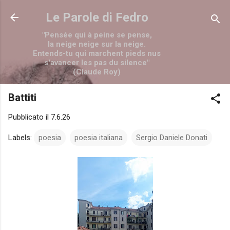
Passa ai contenuti principali
Le Parole di Fedro
"Pensée qui à peine se pense,
la neige neige sur la neige.
Entends-tu qui marchent pieds nus
s'avancer les pas du silence"
(Claude Roy)
Battiti
Pubblicato il
7.6.26
Labels:
poesia
poesia italiana
Sergio Daniele Donati