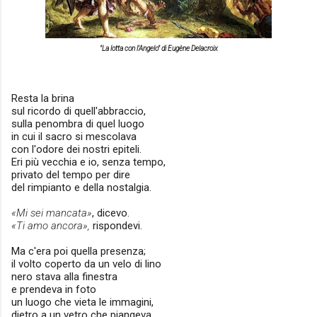
"La lotta con l'Angelo" di Eugène Delacroix
Resta la brina
sul ricordo di quell'abbraccio,
sulla penombra di quel luogo
in cui il sacro si mescolava
con l'odore dei nostri epiteli.
Eri più vecchia e io, senza tempo,
privato del tempo per dire
del rimpianto e della nostalgia.
«Mi sei mancata»
, dicevo.
«Ti amo ancora»,
rispondevi.
Ma c'era poi quella presenza;
il volto coperto da un velo di lino
nero stava alla finestra
e prendeva in foto
un luogo che vieta le immagini,
dietro a un vetro che piangeva