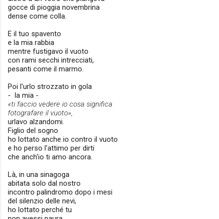
gocce di pioggia novembrina
dense come colla.
E il tuo spavento
e la mia rabbia
mentre fustigavo il vuoto
con rami secchi intrecciati,
pesanti come il marmo.
Poi l'urlo strozzato in gola
- la mia -
«ti faccio vedere io cosa significa
fotografare il vuoto»,
urlavo alzandomi.
Figlio del sogno
ho lottato anche io contro il vuoto
e ho perso l'attimo per dirti
che anch'io ti amo ancora.
Là, in una sinagoga
abitata solo dal nostro
incontro palindromo dopo i mesi
del silenzio delle nevi,
ho lottato perché tu
non avessi paura