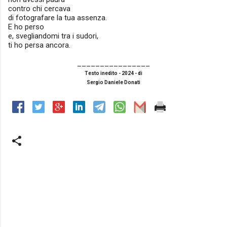
contro chi cercava
di fotografare la tua assenza.
E ho perso
e, svegliandomi tra i sudori,
ti ho persa ancora.
________________
Testo inedito - 2024 - di
Sergio Daniele Donati
C
o
m
m
e