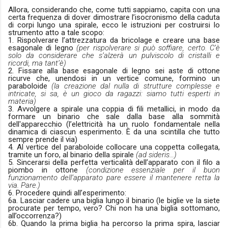
Allora, considerando che, come tutti sappiamo, capita con una
certa frequenza di dover dimostrare l’isocronismo della caduta
di corpi lungo una spirale, ecco le istruzioni per costruirsi lo
strumento atto a tale scopo:
1. Rispolverare l’attrezzatura da bricolage e creare una base
esagonale di legno
(per rispolverare si può soffiare, certo. C’è
solo da considerare che s’alzerà un pulviscolo di cristalli e
ricordi, ma tant’è)
2. Fissare alla base esagonale di legno sei aste di ottone
ricurve che, unendosi in un vertice comune, formino un
paraboloide
(la creazione dal nulla di strutture complesse e
intricate, si sa, è un gioco da ragazzi: siamo tutti esperti in
materia)
3. Avvolgere a spirale una coppia di fili metallici, in modo da
formare un binario che sale dalla base alla sommità
dell'apparecchio
(l’elettricità ha un ruolo fondamentale nella
dinamica di ciascun esperimento. È da una scintilla che tutto
sempre prende il via)
4. Al vertice del paraboloide collocare una coppetta collegata,
tramite un foro, al binario della spirale
(ad sideris…)
5. Sincerarsi della perfetta verticalità dell’apparato con il filo a
piombo in ottone
(condizione essenziale per il buon
funzionamento dell’apparato pare essere il mantenere retta la
via. Pare.)
6. Procedere quindi
all’esperimento:
6a. Lasciar cadere una biglia lungo il binario
(le biglie ve la siete
procurate per tempo, vero? Chi non ha una biglia sottomano,
all’occorrenza?)
6b. Quando la prima biglia ha percorso la prima spira, lasciar