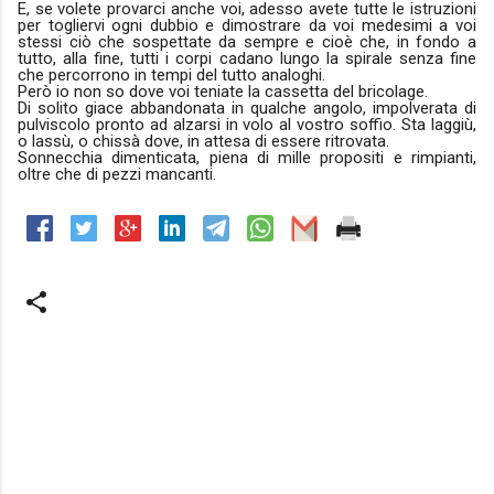
E, se volete provarci anche voi, adesso avete tutte le istruzioni
per togliervi ogni dubbio e dimostrare da voi medesimi a voi
stessi ciò che sospettate da sempre e cioè che, in fondo a
tutto, alla fine, tutti i corpi cadano lungo la spirale senza fine
che percorrono in tempi del tutto analoghi.
Però io non so dove voi teniate la cassetta del bricolage.
Di solito giace abbandonata in qualche angolo, impolverata di
pulviscolo pronto ad alzarsi in volo al vostro soffio. Sta laggiù,
o lassù, o chissà dove, in attesa di essere ritrovata.
Sonnecchia dimenticata, piena di mille propositi e rimpianti,
oltre che di pezzi mancanti.
C
o
m
m
e