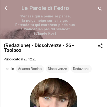
Passa ai contenuti principali
Le Parole di Fedro
"Pensée qui à peine se pense,
la neige neige sur la neige.
Entends-tu qui marchent pieds nus
s'avancer les pas du silence"
(Claude Roy)
(Redazione) - Dissolvenze - 26 -
Toolbox
Pubblicato il
28.12.23
Labels:
Arianna Bonino
Dissolvenze
Redazione