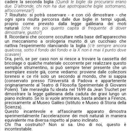
cadere la seconda biglia
(Quindi le biglie da procurarsi erano
due. D’altronde, chi non ha due apotropaiche biglie sottomano,
all’occorrenza?)
7: Risultato: si potrà osservare - e con ciò dimostrare - che
ogni spira risulta percorsa dalle due biglie in tempi uguali,
proprio come previsto dalla legge galileiana dei moti
naturali
(che era poi quanto capita di frequente di dover
dimostrare, giusto?)
8. Ricordarsi che occorre occultare nella base dell'apparecchio
un meccanismo a orologeria munito di un cucchiaio che
riattiva l'esperimento rilanciando la biglia
(c’è sempre ancora
qualcosa, sotto il fondo del fondo e la X non è mai il punto dove
scavare)
Ora, però, se per caso non si riesce a trovare la cassetta del
bricolage o qualche materiale occorrente per realizzare questo
semplice strumentino, si può sempre tener presente che un
esemplare esiste già, come vediamo: proviene dalle collezioni
lorenesi e ce n’è solo un secondo al mondo, che si sappia
(conservato presso l'Università di Padova e appartenente
originariamente al Teatro di Filosofia Sperimentale di Giovanni
Poleni). Tale meraviglia fu ideata nel 1699 da Jean Truchet per
dimostrare la legge galileiana della caduta dei gravi lungo un
piano inclinato. Se lo si vuole ammirare, basta andare a Firenze,
precisamente al Museo Galileo (Istituto e Museo di Storia della
Scienza).
Questo incantevole e affascinante apparato dimostra
sperimentalmente l'accelerazione dei moti naturali in maniera
equivalente ma diversa rispetto al piano inclinato.
Chi l’ha costruito? Non si sa. Uno di noi, questo è
incontestabile.