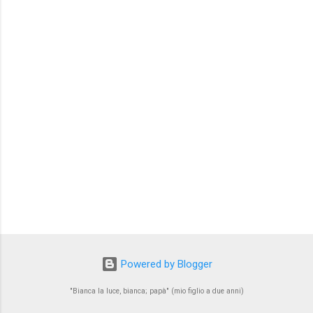
n
t
i
Powered by Blogger
"Bianca la luce, bianca; papà" (mio figlio a due anni)