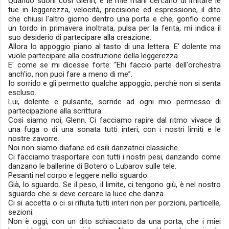
Quando suoni così Glenn, e le mie mani cercano di imitare le
tue in leggerezza, velocità, precisione ed espressione, il dito
che chiusi l'altro giorno dentro una porta e che, gonfio come
un tordo in primavera inoltrata, pulsa per la ferita, mi indica il
suo desiderio di partecipare alla creazione.
Allora lo appoggio piano al tasto di una lettera. E' dolente ma
vuole partecipare alla costruzione della leggerezza.
E' come se mi dicesse forte: “Ehi faccio parte dell'orchestra
anch'io, non puoi fare a meno di me”.
Io sorrido e gli permetto qualche appoggio, perchè non si senta
escluso.
Lui, dolente e pulsante, sorride ad ogni mio permesso di
partecipazione alla scrittura.
Così siamo noi, Glenn. Ci facciamo rapire dal ritmo vivace di
una fuga o di una sonata tutti interi, con i nostri limiti e le
nostre zavorre.
Noi non siamo diafane ed esili danzatrici classiche.
Ci facciamo trasportare con tutti i nostri pesi, danzando come
danzano le ballerine di Botero o Lubarov sulle tele.
Pesanti nel corpo e leggere nello sguardo.
Già, lo sguardo. Se il peso, il limite, ci tengono giù, è nel nostro
sguardo che si deve cercare la luce che danza.
Ci si accetta o ci si rifiuta tutti interi non per porzioni, particelle,
sezioni.
Non è oggi, con un dito schiacciato da una porta, che i miei