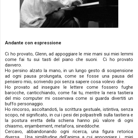
Andante con espressione
Ci ho provato, Glenn, ad appoggiare le mie mani sui miei lemmi
come fai tu sui tasti del piano che suoni. Ci ho provato
davvero.
Ho persino alzato la mano, in un lungo gesto di sospensione
ad ogni pausa prolungata, come se fosse una pausa del
pensiero mio, scrivendo poi senza sapere cosa volevo dire.
Ho provato ad inseguire le lettere come fossero fughe
barocche, canticchiando, come fai tu, mentre la nera tastiera
del mio computer mi osservava come si guarda divertiti un
buffo personaggio.
Ho rincorso, ascoltandoti, la scrittura gestuale, istintiva, senza
scopo, né significato, in cui i pesi dei polpastrelli sulla tastiera e
la postura eretta della schiena hanno più valore di ogni
chiasmo, enjambement, metafora, sineddoche.
Cercavo, abbandonando ogni ricerca, una figura retorica
diversa. Una similitudine dell'anima a cui appoggiare i miei