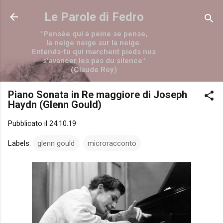
Passa ai contenuti principali
Le Parole di Fedro
"Pensée qui à peine se pense,
la neige neige sur la neige.
Entends-tu qui marchent pieds nus
s'avancer les pas du silence"
(Claude Roy)
Piano Sonata in Re maggiore di Joseph
Haydn (Glenn Gould)
Pubblicato il
24.10.19
Labels:
glenn gould
microracconto