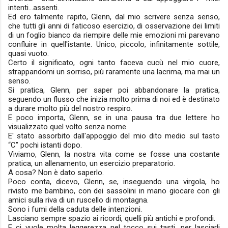
intenti...assenti.
Ed ero talmente rapito, Glenn, dal mio scrivere senza senso,
che tutti gli anni di faticoso esercizio, di osservazione dei limiti
di un foglio bianco da riempire delle mie emozioni mi parevano
confluire in quell'istante. Unico, piccolo, infinitamente sottile,
quasi vuoto.
Certo il significato, ogni tanto faceva cucù nel mio cuore,
strappandomi un sorriso, più raramente una lacrima, ma mai un
senso.
Si pratica, Glenn, per saper poi abbandonare la pratica,
seguendo un flusso che inizia molto prima di noi ed è destinato
a durare molto più del nostro respiro.
E poco importa, Glenn, se in una pausa tra due lettere ho
visualizzato quel volto senza nome.
E' stato assorbito dall'appoggio del mio dito medio sul tasto
“C” pochi istanti dopo.
Viviamo, Glenn, la nostra vita come se fosse una costante
pratica, un allenamento, un esercizio preparatorio.
A cosa? Non è dato saperlo.
Poco conta, dicevo, Glenn, se, inseguendo una virgola, ho
rivisto me bambino, con dei sassolini in mano giocare con gli
amici sulla riva di un ruscello di montagna.
Sono i fumi della caduta delle intenzioni.
Lasciano sempre spazio ai ricordi, quelli più antichi e profondi.
E ci vuole molta leggerezza nel tocco sui tasti, per lasciarli