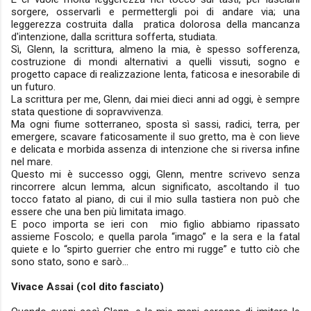
sorgere, osservarli e permettergli poi di andare via; una
leggerezza costruita dalla pratica dolorosa della mancanza
d'intenzione, dalla scrittura sofferta, studiata.
Sì, Glenn, la scrittura, almeno la mia, è spesso sofferenza,
costruzione di mondi alternativi a quelli vissuti, sogno e
progetto capace di realizzazione lenta, faticosa e inesorabile di
un futuro.
La scrittura per me, Glenn, dai miei dieci anni ad oggi, è sempre
stata questione di sopravvivenza.
Ma ogni fiume sotterraneo, sposta sì sassi, radici, terra, per
emergere, scavare faticosamente il suo gretto, ma è con lieve
e delicata e morbida assenza di intenzione che si riversa infine
nel mare.
Questo mi è successo oggi, Glenn, mentre scrivevo senza
rincorrere alcun lemma, alcun significato, ascoltando il tuo
tocco fatato al piano, di cui il mio sulla tastiera non può che
essere che una ben più limitata imago.
E poco importa se ieri con mio figlio abbiamo ripassato
assieme Foscolo; e quella parola “imago” e la sera e la fatal
quiete e lo “spirto guerrier che entro mi rugge” e tutto ciò che
sono stato, sono e sarò...
Vivace Assai (col dito fasciato)