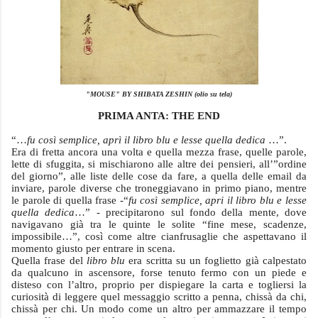
"MOUSE" BY SHIBATA ZESHIN (olio su tela)
PRIMA ANTA: THE END
“…
fu così semplice, aprì il libro blu e lesse quella dedica
…”.
Era di fretta ancora una volta e quella mezza frase, quelle parole,
lette di sfuggita, si mischiarono alle altre dei pensieri, all’”ordine
del giorno”, alle liste delle cose da fare, a quella delle email da
inviare, parole diverse che troneggiavano in primo piano, mentre
le parole di quella frase -“
fu così semplice, apri il libro blu e lesse
quella dedica
…” - precipitarono sul fondo della mente, dove
navigavano già tra le quinte le solite “fine mese, scadenze,
impossibile…”, così come altre cianfrusaglie che aspettavano il
momento giusto per entrare in scena.
Quella frase del
libro blu
era scritta su un foglietto già calpestato
da qualcuno in ascensore, forse tenuto fermo con un piede e
disteso con l’altro, proprio per dispiegare la carta e togliersi la
curiosità di leggere quel messaggio scritto a penna, chissà da chi,
chissà per chi. Un modo come un altro per ammazzare il tempo