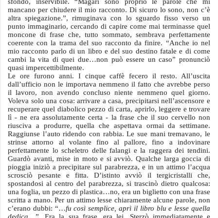
sfondo, inservibile. “Magari sono proprio le parole che mi
mancano per chiudere il mio racconto. Di sicuro lo sono, non c’è
altra spiegazione.”, rimuginava con lo sguardo fisso verso un
punto immaginario, cercando di capire come mai terminasse quel
moncone di frase che, tutto sommato, sembrava perfettamente
coerente con la trama del suo racconto da finire. “Anche io nel
mio racconto parlo di un libro e del suo destino fatale e di come
cambi la vita di quei due…non può essere un caso” pronunciò
quasi impercettibilmente.
Le ore furono anni. I cinque caffè fecero il resto. All’uscita
dall’ufficio non le importava nemmeno il fatto che avrebbe perso
il lavoro, non avendo concluso niente nemmeno quel giorno.
Voleva solo una cosa: arrivare a casa, precipitarsi nell’ascensore e
recuperare quel diabolico pezzo di carta, aprirlo, leggere e trovare
lì - ne era assolutamente certa - la frase che il suo cervello non
riusciva a produrre, quella che aspettava ormai da settimane.
Raggiunse l’auto ridendo con rabbia. Le sue mani tremavano, le
strinse attorno al volante fino al pallore, fino a indovinare
perfettamente lo scheletro delle falangi e la raggera dei tendini.
Guardò avanti, mise in moto e si avviò. Qualche larga goccia di
pioggia iniziò a precipitare sul parabrezza, e in un attimo l’acqua
scrosciò pesante e fitta. D’istinto avviò il tergicristalli che,
spostandosi al centro del parabrezza, si trascinò dietro qualcosa:
una foglia, un pezzo di plastica…no, era un biglietto con una frase
scritta a mano. Per un attimo lesse chiaramente alcune parole, non
c’erano dubbi: “…
fu così semplice, aprì il libro blu e lesse quella
dedica
…”. Era la sua frase, era lei. Sterzò immediatamente e