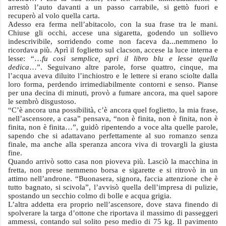
arrestò l’auto davanti a un passo carrabile, si gettò fuori e
recuperò al volo quella carta.
Adesso era ferma nell’abitacolo, con la sua frase tra le mani.
Chiuse gli occhi, accese una sigaretta, godendo un sollievo
indescrivibile, sorridendo come non faceva da...nemmeno lo
ricordava più. Aprì il foglietto sul clacson, accese la luce interna e
lesse: “…
fu così semplice, aprì il libro blu e lesse quella
dedica
…”. Seguivano altre parole, forse quattro, cinque, ma
l’acqua aveva diluito l’inchiostro e le lettere si erano sciolte dalla
loro forma, perdendo irrimediabilmente contorni e senso. Pianse
per una decina di minuti, provò a fumare ancora, ma quel sapore
le sembrò disgustoso.
“C’è ancora una possibilità, c’è ancora quel foglietto, la mia frase,
nell’ascensore, a casa” pensava, “non è finita, non è finita, non è
finita, non è finita…”, guidò ripentendo a voce alta quelle parole,
sapendo che si adattavano perfettamente al suo romanzo senza
finale, ma anche alla speranza ancora viva di trovargli la giusta
fine.
Quando arrivò sotto casa non pioveva più. Lasciò la macchina in
fretta, non prese nemmeno borsa e sigarette e si ritrovò in un
attimo nell’androne. “Buonasera, signora, faccia attenzione che è
tutto bagnato, si scivola”, l’avvisò quella dell’impresa di pulizie,
spostando un secchio colmo di bolle e acqua grigia.
L’altra addetta era proprio nell’ascensore, dove stava finendo di
spolverare la targa d’ottone che riportava il massimo di passeggeri
ammessi, contando sul solito peso medio di 75 kg. Il pavimento