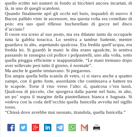
quello scritto nei numeri in fondo ai bicchieri ancora incartati, di
là, in uno di quegli scatoloni.
Quando finalmente aprì gli occhi nel buio, inquadrò di nuovo il
Bacon pallido visto in ascensore, ma questa volta era costellato di
pois: era suo quel riflesso bucherellato di gocce nel disco
d’acciaio?
Il cuore era sceso al suo posto, ma era dilatato tanto da occuparle
tutta la gabbia toracica. Lo sentiva a tambur battente, mentre
guardava in alto, aspettando qualcosa. Era fredda quell’acqua, era
fredda lei. Si guardò le mani: le dita erano sgualcite, lo sentiva
passando in rassegna col pollice i polpastrelli, uno alla volta, sotto
quella pioggia efficiente e inappuntabile. “Le mani tremano dopo
aver sollevato pesi tutto il giorno, è normale”.
Ma anche le gambe tremavano. Si piegarono.
Era ampia quella bella scatola di vetro, ci si stava anche a quattro
zampe, con il getto forte, assordante che continuava a battere tra
le scapole. Torse il viso verso l’alto: sì, qualcosa c’era lassù.
Qualcosa di piccolo, che sporgeva dalla parete nel buio, in alto,
un po’ sopra il margine della piastrellatura bianca e bagnata. Si
vedeva con la coda dell’occhio quella funicella avvolta nel sigillo
rosso.
“Chissà dove avrebbe mai suonato, tirandola, quella funicella.”