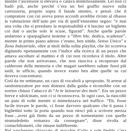
mentre l’ascensore si elevava o calava misteriosamente. Lei non ci
badò più, anche perché c’era un bel graffio nuovo sulla
carrozzeria, proprio sopra il fanale sinistro, e pensò che il
compratore con cui aveva preso accordi avrebbe rivisto al ribasso
la valutazione dell’auto per via di quell’ennesimo segno: “e mai
una volta che si prendano la responsabilità e ti lascino un biglietto
coi dati o anche solo le scuse, figurati”. Anche quelle parole
andarono a sparpagliarsi insieme a “
libro blu
, dedica, scadenze”,
mentre in primo piano adesso c’erano, ben nitide,
Senso Unico
” e
Zona Industriale
, oltre ai titoli della solita playlist, che lei scorreva
digitando ripetutamente con l’indice alla ricerca di un pezzo che
amava ascoltare al mattino e di cui non ricordava il titolo. Altre
parole che non arrivavano, che non riusciva a recuperare dal
calderone della memoria e che magari sarebbero saltate fuori più
tardi, in ufficio, quando invece erano ben altre quelle su cui
doveva concentrarsi.
Così da tre settimane, un caos di vocaboli a sproposito. Si arrese al
randomizzatore per non distrarsi dalla guida e riconobbe con un
sorriso chiuso l’attacco di “
Je te laisserai des mots”.
Era un pezzo
breve e sdolcinato, non ci si riconosceva. In ogni caso, la riascoltò
un paio di volte mentre si mimetizzava nel traffico. “Eh, fosse
facile trovare le parole, ci fosse davvero qualcuno che ti passa i
bigliettini sotto la porta quando non riesci più a scrivere mezza
frase…avrei già finito da un pezzo di tormentarmi con quello
stramaledetto romanzo da consegnare”, disse rivolta al
contachilometri, che rimase indifferente.
Nel parcheggio chiazzato di macchie d’olio e sole freddo c’era