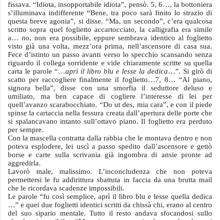
fissava. “Idiota, insopportabile idiota”, pensò. 5, 6…, la bottoniera
s’illuminava indifferente “Bene, tra poco sarà finito lo strazio di
questa breve agonia”, si disse. “Ma, un secondo”, c’era qualcosa
scritto sopra quel foglietto accartocciato, la calligrafia era simile
a… no, non era possibile, eppure sembrava identico al foglietto
visto già una volta, mezz’ora prima, nell’ascensore di casa sua.
Fece d’istinto un passo avanti verso lo specchio scansando senza
riguardo il collega sorridente e vide chiaramente scritte su quella
carta le parole “…
aprì il libro blu e lesse la dedica
…”. Si girò di
scatto per raccogliere finalmente il foglietto…7, 8… “Al piano,
signora bella”, disse con una smorfia il seduttore deluso e
umiliato, ma ben capace di cogliere l’interesse di lei per
quell’avanzo scarabocchiato. “Do ut des, mia cara”, e con il piede
spinse la cartaccia nella fessura creata dall’apertura delle porte che
si spalancavano intanto sull’ottavo piano. Il foglietto era perduto
per sempre.
Con la mascella contratta dalla rabbia che le montava dentro e non
poteva esplodere, lei uscì a passo spedito dall’ascensore e gettò
borse e carte sulla scrivania già ingombra di ansie pronte ad
aggredirla.
Lavorò male, malissimo. L’inconcludenza che non poteva
permettersi le fu addirittura sbattuta in faccia da una brutta mail
che le ricordava scadenze impossibili.
Le parole “fu così semplice, aprì il libro blu e lesse quella dedica
…” e quei due foglietti identici scritti da chissà chi, erano al centro
del suo sipario mentale. Tutto il resto andava sfocandosi sullo