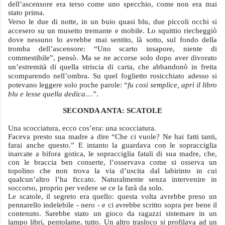
dell’ascensore era terso come uno specchio, come non era mai
stato prima.
Verso le due di notte, in un buio quasi blu, due piccoli occhi si
accesero su un musetto tremante e mobile. Lo squittio riecheggiò
dove nessuno lo avrebbe mai sentito, là sotto, sul fondo della
tromba dell’ascensore: “Uno scarto insapore, niente di
commestibile”, pensò. Ma se ne accorse solo dopo aver divorato
un’estremità di quella striscia di carta, che abbandonò in fretta
scomparendo nell’ombra. Su quel foglietto rosicchiato adesso si
potevano leggere solo poche parole: “
fu così semplice, aprì il libro
blu e lesse quella dedica
…”.
SECONDA ANTA: SCATOLE
Una scocciatura, ecco cos’era: una scocciatura.
Faceva presto sua madre a dire “Che ci vuole? Ne hai fatti tanti,
farai anche questo.” E intanto la guardava con le sopracciglia
inarcate a bifora gotica, le sopracciglia fatali di sua madre, che,
con le braccia ben conserte, l’osservava come si osserva un
topolino che non trova la via d’uscita dal labirinto in cui
qualcun’altro l’ha ficcato. Naturalmente senza intervenire in
soccorso, proprio per vedere se ce la farà da solo.
Le scatole, il segreto era quello: questa volta avrebbe preso un
pennarello indelebile - nero - e ci avrebbe scritto sopra per bene il
contenuto. Sarebbe stato un gioco da ragazzi sistemare in un
lampo libri, pentolame, tutto. Un altro trasloco si profilava ad un