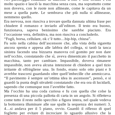
molto spazio e lasciò la macchina senza cura, ma soprattutto come
non doveva, con le ruote non allineate, come le capitava da un
mese a quella parte. Le sembrava che più nulla si allineasse,
nemmeno quello.
Era nervosa, non riusciva a trovare quella dannata ultima frase per
chiudere il romanzo e inviarlo all’editore. Il testo era buono,
funzionava, sapeva benissimo che sarebbe piaciuto. Era
l’occasione vera, definitiva, ma non riusciva a concluderlo.
“Fogli, borsa, cellulare, ok c’è tutto…bip-bip, chiusa”.
Fu solo nella cabina dell’ascensore che, alla vista della sigaretta
ancora spenta e appesa alle labbra del collega, si tastò la tasca
sinistra facendo una bizzarra manovra col gomito per non dare
nell’occhio, constatando che sì, aveva dimenticato il pacchetto in
macchina, tanto per cambiare. Impassibile, doveva rimanere
impassibile, non aveva alcuna intenzione di chiedere a quel tizio
irritante di offrirgliene una. In fondo, erano solo otto piani e li
avrebbe trascorsi guardando oltre quell’imbecille che ammiccava.
“Il pavimento è sempre un’ottima idea in ascensore”, pensò, e si
guardò la punta degli stivaletti constatando che era ora di lucidarli,
sapendo che comunque non l’avrebbe fatto.
Ma l’occhio ha una coda curiosa e fu con quella che colse la
presenza di una piccola pallotta di carta in un angolo. Si rifletteva
come tutto il resto nello specchio a figura intera, nel quale vedeva
la bottoniera illuminare alle sue spalle la sequenza dei numeri: 3,
4…si andava per il 5 piano, ovvio. Guardò il riflesso di quel
foglietto per evitare di incrociare lo sguardo allusivo che la