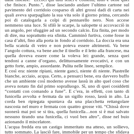
che finisce. Punto.”, disse lasciando andare l’ultimo cartone sul
pavimento del corridoio cosparso di altri grossi dadi di carta nei
quali aveva sparpagliato la sua vita solo il giorno prima, cercando
poi di catalogarla a colpi di pennarello nero. Non accese
nemmeno una luce. Si sfilò le scarpe, la salopette si accovacciò in
un angolo, per sfuggire ad un secondo calcio. Era finita, per modo
di dire, ma soprattutto era sfinita. Camminò furtiva, come fosse in
casa d’altri, fino alla porta in fondo al corridoio. La doccia era una
bella scatola di vetro e non poteva essere altrimenti. Va bene
l’angolo cottura, va bene anche il tinello e il letto alla francese, ma
quella doveva essere come la voleva lei: grande, senza quei
tendoni a canne d’organo, delittuosamente evocativi, e con un
getto forte, ampio, assordante. Pulita nelle linee, semplice.
E così era: niente ripiani, niente ganci, niente di niente. Piastrelle
bianche, acciaio, acqua. Certo, a pensarci bene, era davvero buffo
che un ambiente così moderno avesse lassù in alto quel coso che
aveva notato fin dal primo sopralluogo. Sì, uno di quei cosiddetti
“contatti con comando a fune”. E c’era, in effetti, con tanto di
funicella avvolta e fermata da un sigillo rosso, lassù in alto. La
corda ben ripiegata spuntava da una placchetta rettangolare
nascosta nel muro e fermata con quattro grosse viti. “Chissà dove
suonerà mai poi se si tira, quella funicella…non si è mai salvato
nessuno tirando una funicella, ci vuol ben altro”, disse nel buio
azionando il miscelatore.
L’acqua fredda era un castigo immeritato ma atteso, un sollievo,
tutto sommato. La lasciò fare, immobile per un tempo che sfidava