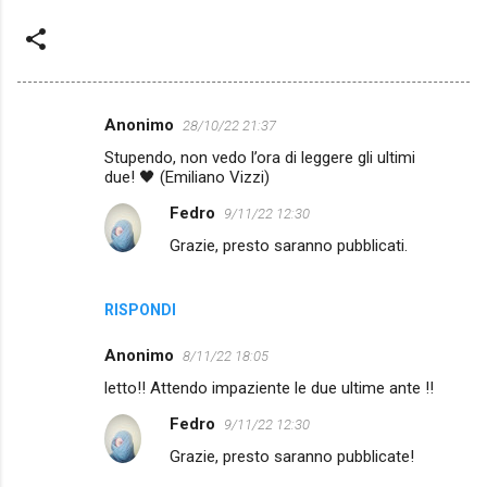
Anonimo
28/10/22 21:37
C
Stupendo, non vedo l’ora di leggere gli ultimi
o
due! 🖤 (Emiliano Vizzi)
m
Fedro
9/11/22 12:30
m
Grazie, presto saranno pubblicati.
e
n
RISPONDI
t
i
Anonimo
8/11/22 18:05
letto!! Attendo impaziente le due ultime ante !!
Fedro
9/11/22 12:30
Grazie, presto saranno pubblicate!