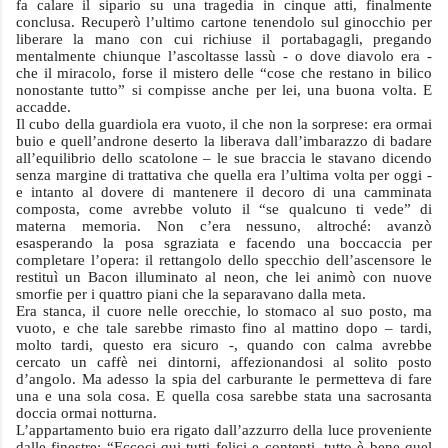
fa calare il sipario su una tragedia in cinque atti, finalmente
conclusa. Recuperò l’ultimo cartone tenendolo sul ginocchio per
liberare la mano con cui richiuse il portabagagli, pregando
mentalmente chiunque l’ascoltasse lassù - o dove diavolo era -
che il miracolo, forse il mistero delle “cose che restano in bilico
nonostante tutto” si compisse anche per lei, una buona volta. E
accadde.
Il cubo della guardiola era vuoto, il che non la sorprese: era ormai
buio e quell’androne deserto la liberava dall’imbarazzo di badare
all’equilibrio dello scatolone – le sue braccia le stavano dicendo
senza margine di trattativa che quella era l’ultima volta per oggi -
e intanto al dovere di mantenere il decoro di una camminata
composta, come avrebbe voluto il “se qualcuno ti vede” di
materna memoria. Non c’era nessuno, altroché: avanzò
esasperando la posa sgraziata e facendo una boccaccia per
completare l’opera: il rettangolo dello specchio dell’ascensore le
restituì un Bacon illuminato al neon, che lei animò con nuove
smorfie per i quattro piani che la separavano dalla meta.
Era stanca, il cuore nelle orecchie, lo stomaco al suo posto, ma
vuoto, e che tale sarebbe rimasto fino al mattino dopo – tardi,
molto tardi, questo era sicuro -, quando con calma avrebbe
cercato un caffè nei dintorni, affezionandosi al solito posto
d’angolo. Ma adesso la spia del carburante le permetteva di fare
una e una sola cosa. E quella cosa sarebbe stata una sacrosanta
doccia ormai notturna.
L’appartamento buio era rigato dall’azzurro della luce proveniente
dalle finestre: “Eccoci qui tutti felici e contenti, tutto è bene quel