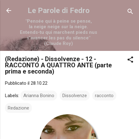
Passa ai contenuti principali
Le Parole di Fedro
"Pensée qui à peine se pense,
la neige neige sur la neige.
Entends-tu qui marchent pieds nus
s'avancer les pas du silence"
(Claude Roy)
(Redazione) - Dissolvenze - 12 -
RACCONTO A QUATTRO ANTE (parte
prima e seconda)
Pubblicato il
28.10.22
Labels:
Arianna Bonino
Dissolvenze
racconto
Redazione