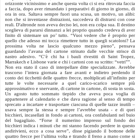
orizzonte vicinissimo e anche questa volta ci si era ritrovata faccia
a faccia, dopo aver rimandato i preparativi di giorno in giorno, di
ora in ora. Saltava sempre fuori una scusa, un motivo, un alibi:
non che si inventasse distrazioni, succedeva di distrarsi con cose
reali. D'altronde non aveva deciso lei, non era colpa sua. Il destino
sceglieva di pararsi dinnanzi a lei proprio quando credeva di aver
finito di sistemare un po’ tutto. “Vuoi vedere che è proprio per
quello che adesso mi tocca rimettere tutto in quegli scatoloni? La
prossima volta ne lascio qualcuno mezzo pieno”, pensava
guardando l’avana del cartone strinato dalle vecchie strisce di
nastro adesivo. “C’è chi ha i bauli rivestiti di Saint Tropez,
Marrakech
e Lisbone varie e chi i cartoni con su scritto: “vetri””.
Non era stato il caso di interpellare ditte specializzate. Avrebbe
trascorso l’intera giornata a fare avanti e indietro perdendo il
conto dei ticchettii delle quattro frecce, moltiplicati all’infinito per
tutte le volte necessarie a quel carico-scarico sempre più
approssimativo e snervante, di cartone in cartone, di sosta in sosta.
Un agosto tutto sommato tiepido che aveva poca voglia di
appartenere al calendario e che dava ragione al senso di tempo
sprecato a incartare e trasportare ciascuna di quelle tazze inutili –
usava sempre la stessa e sempre l’avrebbe usata - e di quei
bicchieri, incasellati in fondo ai cartoni, ora confabulanti nel buio
del bagagliaio. “Forse il numerino impresso sul fondo dei
bicchieri indica i minuti che mi stanno facendo perdere in questo
andirivieni, ecco a cosa serve”, disse pigiando il bottone delle
quattro frecce per l’ultima volta e tirando il freno a mano come si