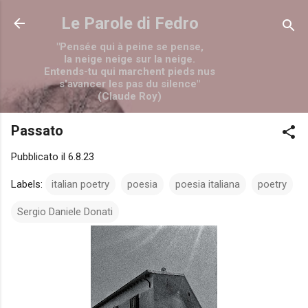
Passa ai contenuti principali
Le Parole di Fedro
"Pensée qui à peine se pense,
la neige neige sur la neige.
Entends-tu qui marchent pieds nus
s'avancer les pas du silence"
(Claude Roy)
Passato
Pubblicato il
6.8.23
Labels:
italian poetry
poesia
poesia italiana
poetry
Sergio Daniele Donati