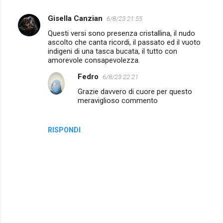
Gisella Canzian
6/8/23 21:55
C
Questi versi sono presenza cristallina, il nudo
o
ascolto che canta ricordi, il passato ed il vuoto
m
indigeni di una tasca bucata, il tutto con
amorevole consapevolezza.
m
Fedro
6/8/23 22:21
e
Grazie davvero di cuore per questo
n
meraviglioso commento
t
i
RISPONDI