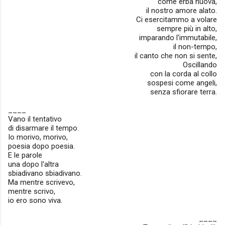
come erba nuova,
il nostro amore alato.
Ci esercitammo a volare
sempre più in alto,
imparando l'immutabile,
il non-tempo,
il canto che non si sente,
Oscillando
con la corda al collo
sospesi come angeli,
senza sfiorare terra.
____
Vano il tentativo
di disarmare il tempo.
Io morivo, morivo,
poesia dopo poesia.
E le parole
una dopo l'altra
sbiadivano sbiadivano.
Ma mentre scrivevo,
mentre scrivo,
io ero sono viva.
____