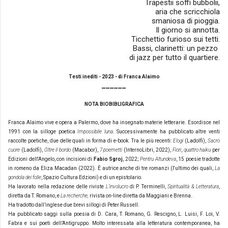
Trapestii soffi bubbolii,
aria che scricchiola
smaniosa di pioggia.
Il giorno si annotta.
Ticchettio furioso sui tetti.
Bassi, clarinetti: un pezzo
di jazz per tutto il quartiere.
Testi inediti - 2023 - di Franca Alaimo
______
NOTA BIOBIBLIGRAFICA
Franca Alaimo
v
ive e opera a Palermo, dove ha insegnato materie letterarie. Esordisce nel
1991 con la silloge poetica
Impossibile luna
. Successivamente ha pubblicato altre venti
raccolte poetiche, due delle quali in forma di e-book. Tra le più recenti:
Elogi
(Ladolfi),
Sacro
cuore
(Ladolfi),
Oltre il bordo
(Macabor),
7 poemetti
(InternoLibri, 2022),
Fiori
,
quattro haiku
per
Edizioni dell'Angelo, con incisioni di
Fabio Sgroj
, 2022;
Pentru
Altundeva
, 15 poesie tradotte
in romeno da Eliza Macadan (2022). È autrice anche di tre romanzi (l'ultimo dei quali,
La
gondola dei folle
, Spazio Cultura Edzioni) e di un epistolario.
Ha lavorato nella redazione delle riviste
L’involucro
di P. Terminelli,
Spiritualità & Letteratura
,
diretta da T. Romano, e
La recherche,
rivista on-line diretta da Maggiani e Brenna.
Ha tradotto dall’inglese due brevi sillogi di Peter Russell.
Ha pubblicato saggi sulla poesia di D. Cara, T. Romano, G. Rescigno, L. Luisi, F. Loi, V.
Fabra e sui poeti dell’Antigruppo. Molto interessata alla letteratura contemporanea, ha