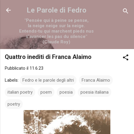
Passa ai contenuti principali
Le Parole di Fedro
"Pensée qui à peine se pense,
la neige neige sur la neige.
Entends-tu qui marchent pieds nus
s'avancer les pas du silence"
(Claude Roy)
Quattro inediti di Franca Alaimo
Pubblicato il
11.6.23
Labels:
Fedro e le parole degli altri
Franca Alaimo
italian poetry
poem
poesia
poesia italiana
poetry