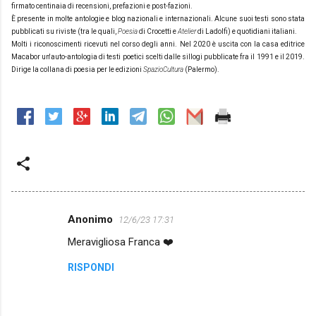
firmato centinaia di recensioni, prefazioni e post-fazioni.
È presente in molte antologie e blog nazionali e internazionali. Alcune suoi testi sono stata
pubblicati su riviste (tra le quali,
Poesia
di Crocetti e
Atelier
di Ladolfi) e quotidiani italiani.
Molti i riconoscimenti ricevuti nel corso degli anni. Nel 2020 è uscita con la casa editrice
Macabor un'auto-antologia di testi poetici scelti dalle sillogi pubblicate fra il 1991 e il 2019.
Dirige la collana di poesia per le edizioni
SpazioCultura
(Palermo).
Anonimo
12/6/23 17:31
C
Meravigliosa Franca ❤️
o
m
RISPONDI
m
e