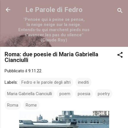
Passa ai contenuti principali
Le Parole di Fedro
"Pensée qui à peine se pense,
la neige neige sur la neige.
Entends-tu qui marchent pieds nus
s'avancer les pas du silence"
(Claude Roy)
Roma: due poesie di Maria Gabriella
Cianciulli
Pubblicato il
9.11.22
Labels:
Fedro e le parole degli altri
inediti
Maria Gabriella Cianciulli
poem
poesia
poetry
Roma
Rome