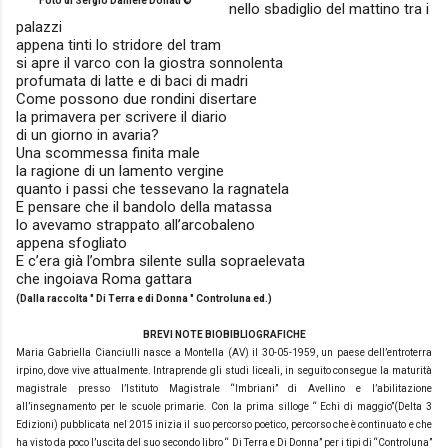
Foto di Sergio Daniele Donati ©
nello sbadiglio del mattino tra i
palazzi
appena tinti lo stridore del tram
si apre il varco con la giostra sonnolenta
profumata di latte e di baci di madri
Come possono due rondini disertare
la primavera per scrivere il diario
di un giorno in avaria?
Una scommessa finita male
la ragione di un lamento vergine
quanto i passi che tessevano la ragnatela
E pensare che il bandolo della matassa
lo avevamo strappato all’arcobaleno
appena sfogliato
E c’era già l’ombra silente sulla sopraelevata
che ingoiava Roma gattara
(Dalla
raccolta " Di Terra e di Donna " Controluna ed.)
BREVI NOTE BIOBIBLIOGRAFICHE
Maria Gabriella Cianciulli nasce a Montella (AV) il 30-05-1959, un paese dell’entroterra
irpino, dove vive attualmente. Intraprende gli studi liceali, in seguito consegue la maturità
magistrale presso l’Istituto Magistrale “Imbriani” di Avellino e l’abilitazione
all’insegnamento per le scuole primarie. Con la prima silloge “ Echi di maggio”(Delta 3
Edizioni) pubblicata nel 2015 inizia il suo percorso poetico, percorso che è continuato e che
ha visto da poco l’uscita del suo secondo libro “ Di Terra e Di Donna” per i tipi di “Controluna”