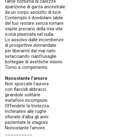
fame notturna di carezze
sparizione di garza ancestrale
da un corpo asciutto di luce.
Contemplo il dondolare labile
del tuo restare senza tornare
ospite precario della mia vita
icona plasmata nel nulla.
Lo assolvo dalle incombenze
di prospettive domandate
per liberarmi dal mai nato
setacciando cianfrusaglie
bottegaie di asettiche visioni.
Torno a compimento.
Nonostante l’amore
Non sporcate l’aurora
con flaccidi abbracci
girandole solitarie
metafore incompiute.
Offendete la tristezza
inchinatevi alle rughe
sfiorate d’alba gli anni
pazientate le stagioni.
Nonostante l’amore.
__________