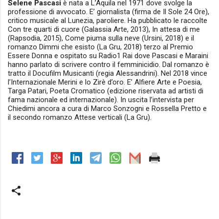
Selene Pascasi
è nata a L’Aquila nel 1971 dove svolge la
professione di avvocato. E’ giornalista (firma de Il Sole 24 Ore),
critico musicale al Lunezia, paroliere. Ha pubblicato le raccolte
Con tre quarti di cuore (Galassia Arte, 2013), In attesa di me
(Rapsodia, 2015), Come piuma sulla neve (Ursini, 2018) e il
romanzo Dimmi che esisto (La Gru, 2018) terzo al Premio
Essere Donna e ospitato su Radio1 Rai dove Pascasi e Maraini
hanno parlato di scrivere contro il femminicidio. Dal romanzo è
tratto il Docufilm Musicanti (regia Alessandrini). Nel 2018 vince
l’Internazionale Merini e lo Zirè d’oro. E’ Alfiere Arte e Poesia,
Targa Patari, Poeta Cromatico (edizione riservata ad artisti di
fama nazionale ed internazionale). In uscita l’intervista per
Chiedimi ancora a cura di Marco Sonzogni e Rossella Pretto e
il secondo romanzo Attese verticali (La Gru).
C