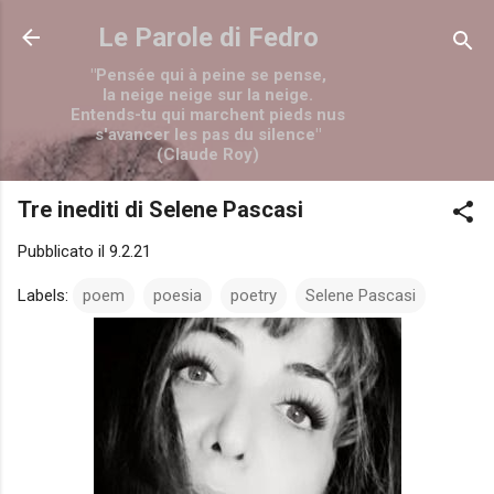
Passa ai contenuti principali
Le Parole di Fedro
"Pensée qui à peine se pense,
la neige neige sur la neige.
Entends-tu qui marchent pieds nus
s'avancer les pas du silence"
(Claude Roy)
Tre inediti di Selene Pascasi
Pubblicato il
9.2.21
Labels:
poem
poesia
poetry
Selene Pascasi