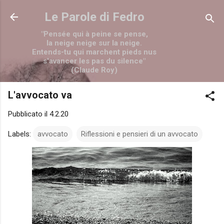
Passa ai contenuti principali
Le Parole di Fedro
"Pensée qui à peine se pense,
la neige neige sur la neige.
Entends-tu qui marchent pieds nus
s'avancer les pas du silence"
(Claude Roy)
L'avvocato va
Pubblicato il
4.2.20
Labels:
avvocato
Riflessioni e pensieri di un avvocato