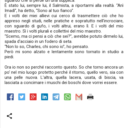
sguardo che si perde un una supplica.
È stato lui, sempre lui, il Salmista, a riportarmi alla realtà. “Anì
Imadì”, ha detto, “Sono al tuo fianco”.
E i volti dei miei allievi cui cerco di trasmettere ciò che ho
appreso negli studi, nelle pratiche e sopratutto nell'incrociare,
con sguardo di gufo, i volti altrui, erano lì. E i volti del mio
maestro. Sì i volti plurali e collettivi del mio maestro.
“Scemo, ma ci pensi a ciò che sei?”, avrebbe potuto dirmelo lui,
spada d'acciaio in un fodero di seta.
“Non lo so, Charles, chi sono io”, ho pensato.
Però mi sono alzato e lentamente sono tornato in studio a
piedi.
Ora io non so perché racconto questo. So che torno ancora un
po' nel mio luogo protetto perché il ritorno, quello vero, sia con
una pelle nuova. L'altra, quella lacera, usata, di biscia, va
lasciata a concimare i muschi dei boschi dove vorrei essere.