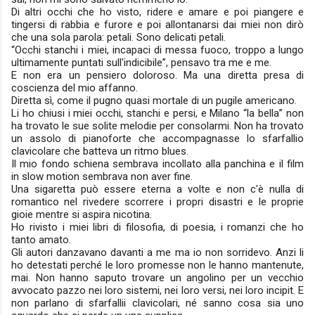
Di altri occhi che ho visto, ridere e amare e poi piangere e
tingersi di rabbia e furore e poi allontanarsi dai miei non dirò
che una sola parola: petali. Sono delicati petali.
“Occhi stanchi i miei, incapaci di messa fuoco, troppo a lungo
ultimamente puntati sull'indicibile”, pensavo tra me e me.
E non era un pensiero doloroso. Ma una diretta presa di
coscienza del mio affanno.
Diretta sì, come il pugno quasi mortale di un pugile americano.
Li ho chiusi i miei occhi, stanchi e persi, e Milano “la bella” non
ha trovato le sue solite melodie per consolarmi. Non ha trovato
un assolo di pianoforte che accompagnasse lo sfarfallio
clavicolare che batteva un ritmo blues.
Il mio fondo schiena sembrava incollato alla panchina e il film
in slow motion sembrava non aver fine.
Una sigaretta può essere eterna a volte e non c'è nulla di
romantico nel rivedere scorrere i propri disastri e le proprie
gioie mentre si aspira nicotina.
Ho rivisto i miei libri di filosofia, di poesia, i romanzi che ho
tanto amato.
Gli autori danzavano davanti a me ma io non sorridevo. Anzi li
ho detestati perché le loro promesse non le hanno mantenute,
mai. Non hanno saputo trovare un angolino per un vecchio
avvocato pazzo nei loro sistemi, nei loro versi, nei loro incipit. E
non parlano di sfarfallii clavicolari, né sanno cosa sia uno