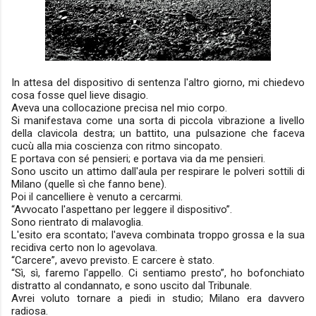
In attesa del dispositivo di sentenza l'altro giorno, mi chiedevo
cosa fosse quel lieve disagio.
Aveva una collocazione precisa nel mio corpo.
Si manifestava come una sorta di piccola vibrazione a livello
della clavicola destra; un battito, una pulsazione che faceva
cucù alla mia coscienza con ritmo sincopato.
E portava con sé pensieri; e portava via da me pensieri.
Sono uscito un attimo dall'aula per respirare le polveri sottili di
Milano (quelle sì che fanno bene).
Poi il cancelliere è venuto a cercarmi.
“Avvocato l'aspettano per leggere il dispositivo”.
Sono rientrato di malavoglia.
L'esito era scontato; l'aveva combinata troppo grossa e la sua
recidiva certo non lo agevolava.
“Carcere”, avevo previsto. E carcere è stato.
“Sì, sì, faremo l'appello. Ci sentiamo presto”, ho bofonchiato
distratto al condannato, e sono uscito dal Tribunale.
Avrei voluto tornare a piedi in studio; Milano era davvero
radiosa.