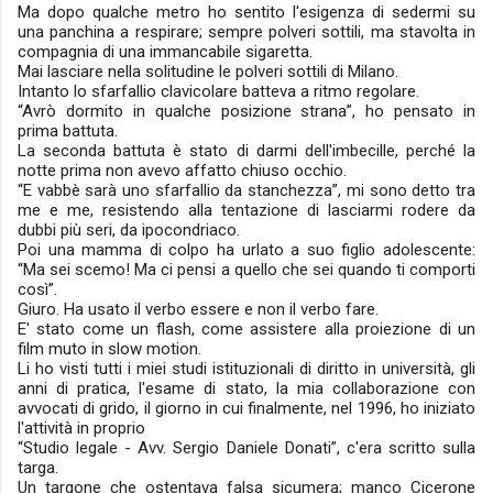
Ma dopo qualche metro ho sentito l'esigenza di sedermi su
una panchina a respirare; sempre polveri sottili, ma stavolta in
compagnia di una immancabile sigaretta.
Mai lasciare nella solitudine le polveri sottili di Milano.
Intanto lo sfarfallio clavicolare batteva a ritmo regolare.
“Avrò dormito in qualche posizione strana”, ho pensato in
prima battuta.
La seconda battuta è stato di darmi dell'imbecille, perché la
notte prima non avevo affatto chiuso occhio.
“E vabbè sarà uno sfarfallio da stanchezza”, mi sono detto tra
me e me, resistendo alla tentazione di lasciarmi rodere da
dubbi più seri, da ipocondriaco.
Poi una mamma di colpo ha urlato a suo figlio adolescente:
“Ma sei scemo! Ma ci pensi a quello che sei quando ti comporti
così”.
Giuro. Ha usato il verbo essere e non il verbo fare.
E' stato come un flash, come assistere alla proiezione di un
film muto in slow motion.
Li ho visti tutti i miei studi istituzionali di diritto in università, gli
anni di pratica, l'esame di stato, la mia collaborazione con
avvocati di grido, il giorno in cui finalmente, nel 1996, ho iniziato
l'attività in proprio
“Studio legale - Avv. Sergio Daniele Donati”, c'era scritto sulla
targa.
Un targone che ostentava falsa sicumera; manco Cicerone