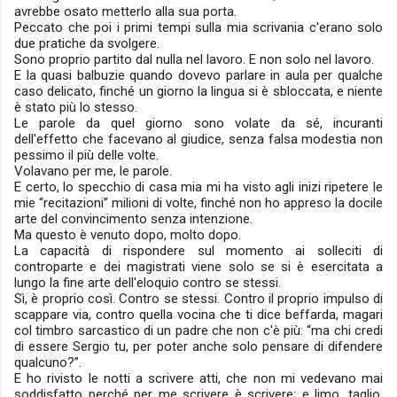
avrebbe osato metterlo alla sua porta.
Peccato che poi i primi tempi sulla mia scrivania c'erano solo
due pratiche da svolgere.
Sono proprio partito dal nulla nel lavoro. E non solo nel lavoro.
E la quasi balbuzie quando dovevo parlare in aula per qualche
caso delicato, finché un giorno la lingua si è sbloccata, e niente
è stato più lo stesso.
Le parole da quel giorno sono volate da sé, incuranti
dell'effetto che facevano al giudice, senza falsa modestia non
pessimo il più delle volte.
Volavano per me, le parole.
E certo, lo specchio di casa mia mi ha visto agli inizi ripetere le
mie “recitazioni” milioni di volte, finché non ho appreso la docile
arte del convincimento senza intenzione.
Ma questo è venuto dopo, molto dopo.
La capacità di rispondere sul momento ai solleciti di
controparte e dei magistrati viene solo se si è esercitata a
lungo la fine arte dell'eloquio contro se stessi.
Sì, è proprio così. Contro se stessi. Contro il proprio impulso di
scappare via, contro quella vocina che ti dice beffarda, magari
col timbro sarcastico di un padre che non c'è più: “ma chi credi
di essere Sergio tu, per poter anche solo pensare di difendere
qualcuno?”.
E ho rivisto le notti a scrivere atti, che non mi vedevano mai
soddisfatto perché per me scrivere è scrivere; e limo, taglio,