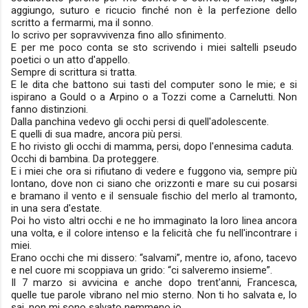
aggiungo, suturo e ricucio finché non è la perfezione dello
scritto a fermarmi, ma il sonno.
Io scrivo per sopravvivenza fino allo sfinimento.
E per me poco conta se sto scrivendo i miei saltelli pseudo
poetici o un atto d'appello.
Sempre di scrittura si tratta.
E le dita che battono sui tasti del computer sono le mie; e si
ispirano a Gould o a Arpino o a Tozzi come a Carnelutti. Non
fanno distinzioni.
Dalla panchina vedevo gli occhi persi di quell'adolescente.
E quelli di sua madre, ancora più persi.
E ho rivisto gli occhi di mamma, persi, dopo l'ennesima caduta.
Occhi di bambina. Da proteggere.
E i miei che ora si rifiutano di vedere e fuggono via, sempre più
lontano, dove non ci siano che orizzonti e mare su cui posarsi
e bramano il vento e il sensuale fischio del merlo al tramonto,
in una sera d'estate.
Poi ho visto altri occhi e ne ho immaginato la loro linea ancora
una volta, e il colore intenso e la felicità che fu nell'incontrare i
miei.
Erano occhi che mi dissero: “salvami”, mentre io, afono, tacevo
e nel cuore mi scoppiava un grido: “ci salveremo insieme”.
Il 7 marzo si avvicina e anche dopo trent'anni, Francesca,
quelle tue parole vibrano nel mio sterno. Non ti ho salvata e, lo
sai, non mi sono salvato nemmeno io.