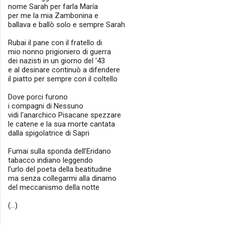
nome Sarah per farla María
per me la mia Zambonina e
ballava e ballò solo e sempre Sarah
Rubai il pane con il fratello di
mio nonno prigioniero di guerra
dei nazisti in un giorno del '43
e al desinare continuò a difendere
il piatto per sempre con il coltello
Dove porci furono
i compagni di Nessuno
vidi l'anarchico Pisacane spezzare
le catene e la sua morte cantata
dalla spigolatrice di Sapri
Fumai sulla sponda dell’Eridano
tabacco indiano leggendo
l’urlo del poeta della beatitudine
ma senza collegarmi alla dinamo
del meccanismo della notte
(…)