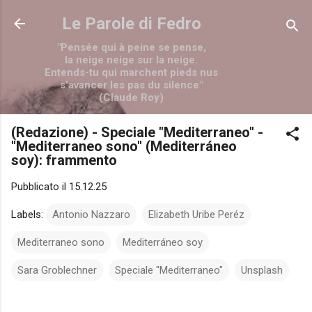
Passa ai contenuti principali
Le Parole di Fedro
"Pensée qui à peine se pense,
la neige neige sur la neige.
Entends-tu qui marchent pieds nus
s'avancer les pas du silence"
(Claude Roy)
(Redazione) - Speciale "Mediterraneo" -
"Mediterraneo sono" (Mediterráneo
soy): frammento
Pubblicato il
15.12.25
Labels:
Antonio Nazzaro
Elizabeth Uribe Peréz
Mediterraneo sono
Mediterráneo soy
Sara Groblechner
Speciale "Mediterraneo"
Unsplash