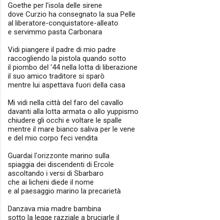
Goethe per l'isola delle sirene
dove Curzio ha consegnato la sua Pelle
al liberatore-conquistatore-alleato
e servimmo pasta Carbonara
Vidi piangere il padre di mio padre
raccogliendo la pistola quando sotto
il piombo del '44 nella lotta di liberazione
il suo amico traditore si sparò
mentre lui aspettava fuori della casa
Mi vidi nella città del faro del cavallo
davanti alla lotta armata o allo yuppismo
chiudere gli occhi e voltare le spalle
mentre il mare bianco saliva per le vene
e del mio corpo feci vendita
Guardai l'orizzonte marino sulla
spiaggia dei discendenti di Ercole
ascoltando i versi di Sbarbaro
che ai licheni diede il nome
e al paesaggio marino la precarietà
Danzava mia madre bambina
sotto la legge razziale a bruciarle il