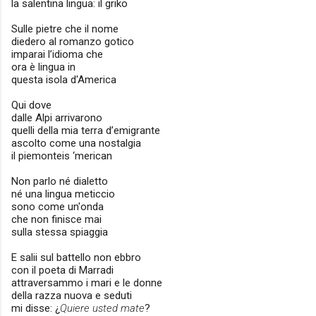
la salentina lingua: il griko
Sulle pietre che il nome
diedero al romanzo gotico
imparai l’idioma che
ora è lingua in
questa isola d'America
Qui dove
dalle Alpi arrivarono
quelli della mia terra d’emigrante
ascolto come una nostalgia
il piemonteis ‘merican
Non parlo né dialetto
né una lingua meticcio
sono come un'onda
che non finisce mai
sulla stessa spiaggia
E salii sul battello non ebbro
con il poeta di Marradi
attraversammo i mari e le donne
della razza nuova e seduti
mi disse: ¿
Quiere usted mate
?