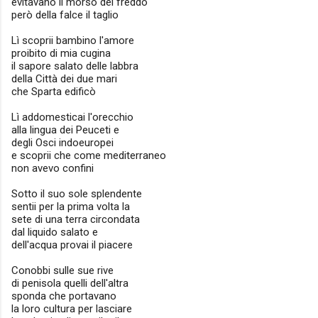
evitavano il morso del freddo
però della falce il taglio
Lì scoprii bambino l'amore
proibito di mia cugina
il sapore salato delle labbra
della Città dei due mari
che Sparta edificò
Lì addomesticai l'orecchio
alla lingua dei Peuceti e
degli Osci indoeuropei
e scoprii che come mediterraneo
non avevo confini
Sotto il suo sole splendente
sentii per la prima volta la
sete di una terra circondata
dal liquido salato e
dell'acqua provai il piacere
Conobbi sulle sue rive
di penisola quelli dell'altra
sponda che portavano
la loro cultura per lasciare