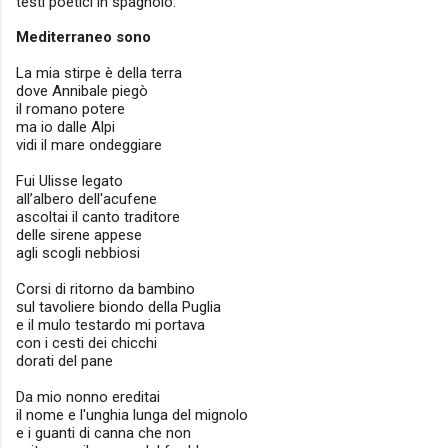
testi poetici in spagnolo.
Mediterraneo sono
La mia stirpe è della terra
dove Annibale piegò
il romano potere
ma io dalle Alpi
vidi il mare ondeggiare
Fui Ulisse legato
all’albero dell'acufene
ascoltai il canto traditore
delle sirene appese
agli scogli nebbiosi
Corsi di ritorno da bambino
sul tavoliere biondo della Puglia
e il mulo testardo mi portava
con i cesti dei chicchi
dorati del pane
Da mio nonno ereditai
il nome e l'unghia lunga del mignolo
e i guanti di canna che non