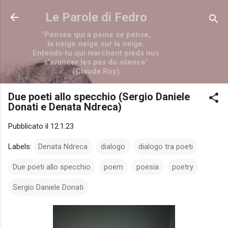
Passa ai contenuti principali
Le Parole di Fedro
"Pensée qui à peine se pense,
la neige neige sur la neige.
Entends-tu qui marchent pieds nus
s'avancer les pas du silence"
(Claude Roy)
Due poeti allo specchio (Sergio Daniele
Donati e Denata Ndreca)
Pubblicato il
12.1.23
Labels:
Denata Ndreca
dialogo
dialogo tra poeti
Due poeti allo specchio
poem
poesia
poetry
Sergio Daniele Donati