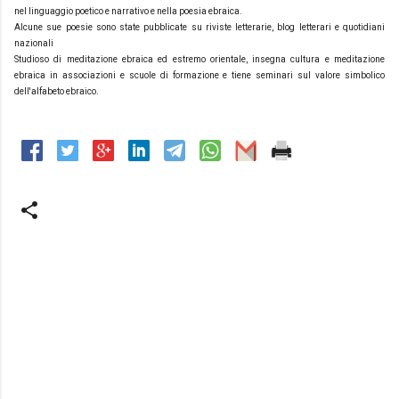
nel linguaggio poetico e narrativo e nella poesia ebraica.
Alcune sue poesie sono state pubblicate su riviste letterarie, blog letterari e quotidiani
nazionali
Studioso di meditazione ebraica ed estremo orientale, insegna cultura e meditazione
ebraica in associazioni e scuole di formazione e tiene seminari sul valore simbolico
dell'alfabeto ebraico.
C
o
m
m
e
n