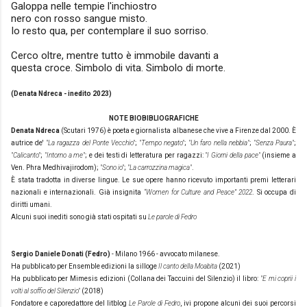
Galoppa nelle tempie l'inchiostro
nero con rosso sangue misto.
Io resto qua, per contemplare il suo sorriso.
Cerco oltre, mentre tutto è immobile davanti a
questa croce. Simbolo di vita. Simbolo di morte.
(Denata Ndreca - inedito 2023)
NOTE BIOBIBLIOGRAFICHE
Denata Ndreca
(Scutari 1976) è poeta e giornalista albanese che vive a Firenze dal 2000. È
autrice de'
"La ragazza del Ponte Vecchio"
;
"Tempo negato"
;
"Un faro nella nebbia"
;
"Senza Paura"
;
"Calicanto"
;
"Intorno a me"
; e dei testi di letteratura per ragazzi:
"I Giorni della pace"
(insieme a
Ven. Phra Medhivajirodom);
"Sono io"
;
"La carrozzina magica"
.
È stata tradotta in diverse lingue. Le sue opere hanno ricevuto importanti premi letterari
nazionali e internazionali. Già insignita
“Women for Culture and Peace” 2022
. Si occupa di
diritti umani.
Alcuni suoi inediti sono già stati ospitati su
Le parole di Fedro
Sergio Daniele Donati (Fedro)
- Milano 1966 - avvocato milanese.
Ha pubblicato per Ensemble edizioni la silloge
Il canto della Moabita
(2021)
Ha pubblicato per Mimesis edizioni (Collana dei Taccuini del Silenzio) il libro:
"E mi coprii i
volti al soffio del Silenzio"
(2018)
Fondatore e caporedattore del litblog
Le Parole di Fedro
, ivi propone alcuni dei suoi percorsi