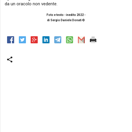
da un oracolo non vedente.
Foto e testo - inedito 2022 -
di Sergio Daniele Donati ©
C
o
m
m
e
n
t
i