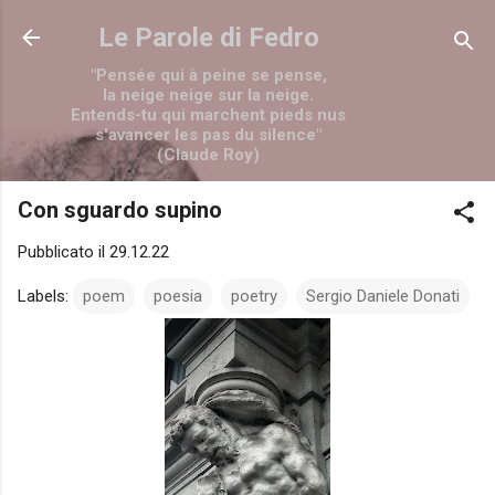
Passa ai contenuti principali
Le Parole di Fedro
"Pensée qui à peine se pense,
la neige neige sur la neige.
Entends-tu qui marchent pieds nus
s'avancer les pas du silence"
(Claude Roy)
Con sguardo supino
Pubblicato il
29.12.22
Labels:
poem
poesia
poetry
Sergio Daniele Donati