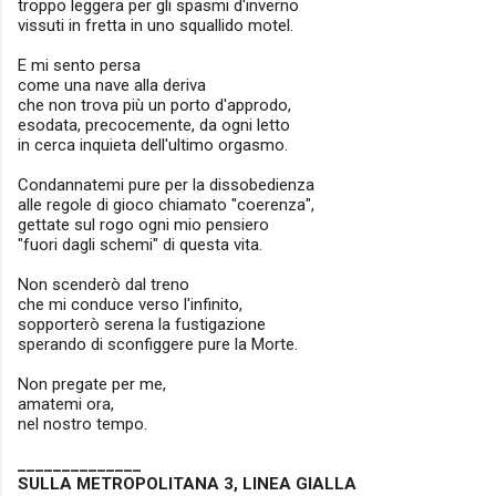
troppo leggera per gli spasmi d'inverno
vissuti in fretta in uno squallido motel.
E mi sento persa
come una nave alla deriva
che non trova più un porto d'approdo,
esodata, precocemente, da ogni letto
in cerca inquieta dell'ultimo orgasmo.
Condannatemi pure per la dissobedienza
alle regole di gioco chiamato "coerenza",
gettate sul rogo ogni mio pensiero
"fuori dagli schemi" di questa vita.
Non scenderò dal treno
che mi conduce verso l'infinito,
sopporterò serena la fustigazione
sperando di sconfiggere pure la Morte.
Non pregate per me,
amatemi ora,
nel nostro tempo.
______________
SULLA METROPOLITANA 3, LINEA GIALLA