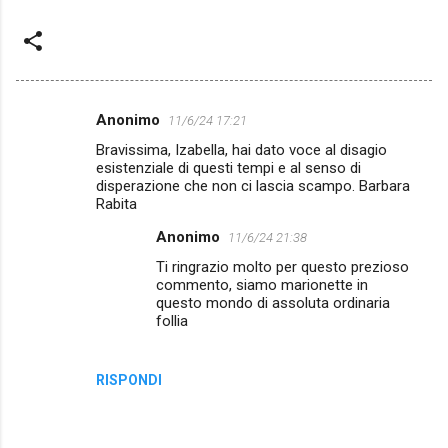
Anonimo
11/6/24 17:21
C
Bravissima, Izabella, hai dato voce al disagio
o
esistenziale di questi tempi e al senso di
m
disperazione che non ci lascia scampo. Barbara
Rabita
m
Anonimo
11/6/24 21:38
e
Ti ringrazio molto per questo prezioso
n
commento, siamo marionette in
t
questo mondo di assoluta ordinaria
follia
i
RISPONDI