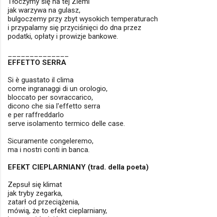
Tłoczymy się na tej Ziemi
jak warzywa na gulasz,
bulgoczemy przy zbyt wysokich temperaturach
i przypalamy się przyciśnięci do dna przez
podatki, opłaty i prowizje bankowe.
______________
EFFETTO SERRA
Si è guastato il clima
come ingranaggi di un orologio,
bloccato per sovraccarico,
dicono che sia l'effetto serra
e per raffreddarlo
serve isolamento termico delle case.
Sicuramente congeleremo,
ma i nostri conti in banca.
EFEKT CIEPLARNIANY
(trad. della poeta)
Zepsuł się klimat
jak tryby zegarka,
zatarł od przeciążenia,
mówią, że to efekt cieplarniany,