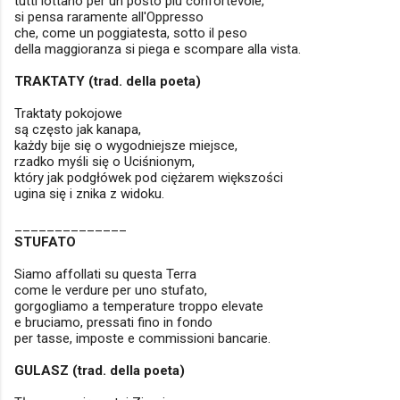
tutti lottano per un posto più confortevole,
si pensa raramente all'Oppresso
che, come un poggiatesta, sotto il peso
della maggioranza si piega e scompare alla vista.
TRAKTATY
(trad. della poeta)
Traktaty pokojowe
są często jak kanapa,
każdy bije się o wygodniejsze miejsce,
rzadko myśli się o Uciśnionym,
który jak podgłówek pod ciężarem większości
ugina się i znika z widoku.
______________
STUFATO
Siamo affollati su questa Terra
come le verdure per uno stufato,
gorgogliamo a temperature troppo elevate
e bruciamo, pressati fino in fondo
per tasse, imposte e commissioni bancarie.
GULASZ
(trad. della poeta)