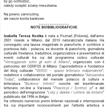
by go ochłodzić,
należy ocieplić ściany mieszkania.
Na pewno zamrozimy,
ale nasze konta bankowe.
______________
NOTE BIOBIBLIOGRAFICHE
Izabella Teresa Kostka
è nata a Poznań (Polonia), dall’anno
2001 risiede a Milano, dal 2010 naturalizzata italiana. Ha
conseguito una laurea magistrale in pianoforte, è scrittrice e
poetessa italo - polacca, ex docente di pianoforte, giornalista
culturale freelance, traduttrice, organizzatrice e presentatrice di
eventi culturali tra cui del programma ciclico culturale
"
Verseggiando sotto gli astri di Milano
", organizzato con il
patrocinio del CERIFOS di Milano. Caporedattrice e fondatrice
del blog culturale “
VERSO – spazio letterario indipendente
”,
redattrice e collaboratrice del portale giornalistico "
Alessandria
Today
", collaboratrice del mensile polacco di cultura e
letteratura "
Bezkres/ Infinito
" nonché del bisettimanale
letterario on-line a Varsavia "
Pisarze.pl / Scrittori. pl
" e del
periodico dell'emigrazione "
Listy z daleka / Lettere da lontano
"
pubblicato dal 1996 in Belgio.
Ha ottenuto numerosi premi letterari nazionali e internazionali
tra cui importanti riconoscimenti per l’attività artistica e