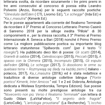
letteraria svolta, da ricordare sicuramente i tre primi premi in
tre anni consecutivi al concorso di poesia edita Leandro
Polverini (Anzio, Roma) per le seguenti raccolte poetiche:
"
Glineslulsi dall'Eden
( CTL Livorno Ed.), "
Le schegge
" (Irda Ed.) e
"
Ka_r_masutra
" (Kimerik Ed.).
Per le poesie appartenenti alla corrente del Realismo Terminale
da ricordare il 3° Premio al Concorso Letterario Premio Casinò
di Sanremo 2018 per la silloge inedita “Pillole” di 30
componimenti e , per la stessa raccolta, il 3° Premio al Premio
Internazionale A. Seneca a Bari (2018) nonché il Primo Premio
come La migliore pubblicazione poetica su importante blog
letterario statunitense "Spillwords. com" (per il testo "
Il
risveglio
"). Ha pubblicato dieci libri di poesie:
Gli scatti
(2014),
Granelli di sabbia
(2014),
Caleidoscopio
(2015),
Peccati
(2015),
A
spasso con la Chimera
(2015),
Incompiuto
(2015),
Gli espulsi
dall’eden
(2016),
Le schegge
(2017),
Si dissolvono le orme su
qualsiasi terra
–
Rozmywają się ślady na każdej ziemi
( italiano -
polacco, 2017),
Ka_r_masutra
(2018,) ed è stata redattrice e
traduttrice di diverse antologie collettive bilingue ("
Ponte
poetico" Kimerik, Inter Amicos
" vol. 1 e 2 ed. Dobrota, Antologia
dedicata a Wisława Szymborska, Tempra Edizioni). Sue poesie
sono presenti su molte prestigiose antologie tra cui
“
Novecento non più. Verso il Realismo Terminale
” con lettera di
Guido Oldani (LaVitaFelice), “
Il segreto delle fragole
”
(LietoColle), "
L'antologia proustiana
" (La Recherche), "
L'occhio