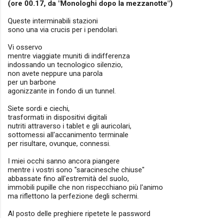
(ore 00.17, da "Monologhi dopo la mezzanotte")
Queste interminabili stazioni
sono una via crucis per i pendolari.
Vi osservo
mentre viaggiate muniti di indifferenza
indossando un tecnologico silenzio,
non avete neppure una parola
per un barbone
agonizzante in fondo di un tunnel.
Siete sordi e ciechi,
trasformati in dispositivi digitali
nutriti attraverso i tablet e gli auricolari,
sottomessi all'accanimento terminale
per risultare, ovunque, connessi.
I miei occhi sanno ancora piangere
mentre i vostri sono "saracinesche chiuse"
abbassate fino all'estremità del suolo,
immobili pupille che non rispecchiano più l'animo
ma riflettono la perfezione degli schermi.
Al posto delle preghiere ripetete le password