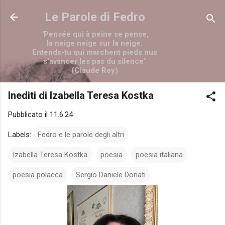
Passa ai contenuti principali
Le Parole di Fedro
"Pensée qui à peine se pense,
la neige neige sur la neige.
Entends-tu qui marchent pieds nus
s'avancer les pas du silence"
(Claude Roy)
Inediti di Izabella Teresa Kostka
Pubblicato il
11.6.24
Labels:
Fedro e le parole degli altri
Izabella Teresa Kostka
poesia
poesia italiana
poesia polacca
Sergio Daniele Donati