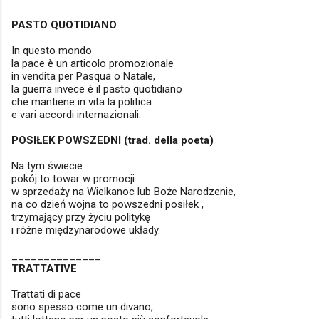
PASTO QUOTIDIANO
In questo mondo
la pace è un articolo promozionale
in vendita per Pasqua o Natale,
la guerra invece è il pasto quotidiano
che mantiene in vita la politica
e vari accordi internazionali.
POSIŁEK POWSZEDNI (trad. della poeta)
Na tym świecie
pokój to towar w promocji
w sprzedaży na Wielkanoc lub Boże Narodzenie,
na co dzień wojna to powszedni posiłek ,
trzymający przy życiu politykę
i różne międzynarodowe układy.
______________
TRATTATIVE
Trattati di pace
sono spesso come un divano,