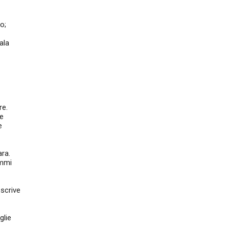
o;
ala
re.
e
e
ara.
emmi
scrive
glie