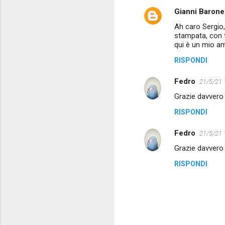
Gianni Barone
C
Ah caro Sergio,
o
stampata, con tu
m
qui è un mio a
m
RISPONDI
e
Fedro
21/5/21 
n
Grazie davvero
t
RISPONDI
i
Fedro
21/5/21 
Grazie davvero
RISPONDI