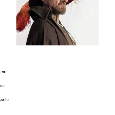
e
atore
voce
perto.