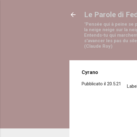
Le Parole di Fe
"Pensée qui à peine se 
la neige neige sur la nei
Entends-tu qui marchen
s'avancer les pas du sil
(Claude Roy)
Cyrano
Pubblicato il
20.5.21
Label