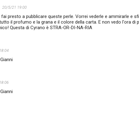
20/5/21 19:00
 fai presto a pubblicare queste perle. Vorrei vederle e ammirarle e sf
tto il profumo e la grana e il colore della carta. E non vedo l'ora di 
mico! Questa di Cyrano è STRA-OR-DI-NA-RIA
18:04
 Gianni
18:06
 Gianni