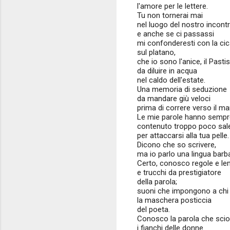
l'amore per le lettere.
Tu non tornerai mai
nel luogo del nostro incontr
e anche se ci passassi
mi confonderesti con la cic
sul platano,
che io sono l'anice, il Pastis
da diluire in acqua
nel caldo dell'estate.
Una memoria di seduzione
da mandare giù veloci
prima di correre verso il ma
Le mie parole hanno sempr
contenuto troppo poco sal
per attaccarsi alla tua pelle.
Dicono che so scrivere,
ma io parlo una lingua barb
Certo, conosco regole e l
e trucchi da prestigiatore
della parola;
suoni che impongono a chi 
la maschera posticcia
del poeta.
Conosco la parola che scio
i fianchi delle donne