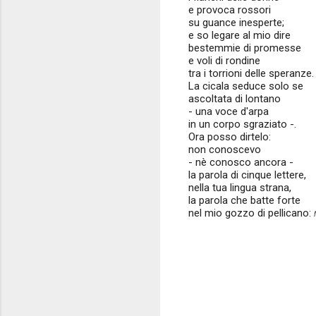
e provoca rossori
su guance inesperte;
e so legare al mio dire
bestemmie di promesse
e voli di rondine
tra i torrioni delle speranze.
La cicala seduce solo se
ascoltata di lontano
- una voce d'arpa
in un corpo sgraziato -.
Ora posso dirtelo:
non conoscevo
- nè conosco ancora -
la parola di cinque lettere,
nella tua lingua strana,
la parola che batte forte
nel mio gozzo di pellicano: