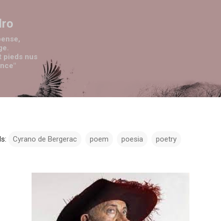
Passa ai contenuti principali
dro
pense,
ge.
t pieds nus
ence"
s:
Cyrano de Bergerac
poem
poesia
poetry