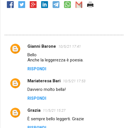
Gianni Barone
10/5/21 17:41
C
Bello
o
Anche la leggerezza è poesia.
m
RISPONDI
m
Mariateresa Bari
e
10/5/21 17:53
n
Davvero molto bella!
t
RISPONDI
i
Grazia
11/5/21 15:27
È sempre bello leggerti. Grazie
RISPONDI