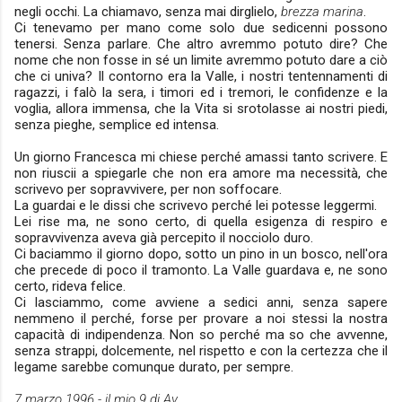
negli occhi. La chiamavo, senza mai dirglielo,
brezza marina
.
Ci tenevamo per mano come solo due sedicenni possono
tenersi. Senza parlare. Che altro avremmo potuto dire? Che
nome che non fosse in sé un limite avremmo potuto dare a ciò
che ci univa? Il contorno era la Valle, i nostri tentennamenti di
ragazzi, i falò la sera, i timori ed i tremori, le confidenze e la
voglia, allora immensa, che la Vita si srotolasse ai nostri piedi,
senza pieghe, semplice ed intensa.
Un giorno Francesca mi chiese perché amassi tanto scrivere. E
non riuscii a spiegarle che non era amore ma necessità, che
scrivevo per sopravvivere, per non soffocare.
La guardai e le dissi che scrivevo perché lei potesse leggermi.
Lei rise ma, ne sono certo, di quella esigenza di respiro e
sopravvivenza aveva già percepito il nocciolo duro.
Ci baciammo il giorno dopo, sotto un pino in un bosco, nell'ora
che precede di poco il tramonto. La Valle guardava e, ne sono
certo, rideva felice.
Ci lasciammo, come avviene a sedici anni, senza sapere
nemmeno il perché, forse per provare a noi stessi la nostra
capacità di indipendenza. Non so perché ma so che avvenne,
senza strappi, dolcemente, nel rispetto e con la certezza che il
legame sarebbe comunque durato, per sempre.
7 marzo 1996 - il mio 9 di Av