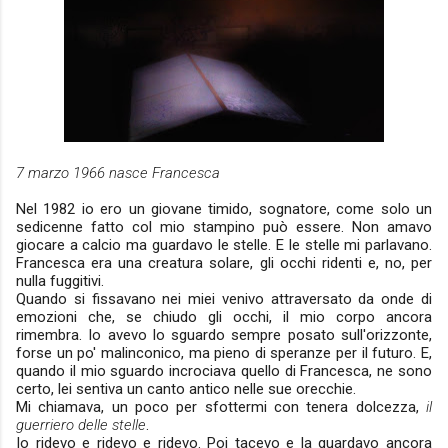
7 marzo 1966 nasce Francesca
Nel 1982 io ero un giovane timido, sognatore, come solo un
sedicenne fatto col mio stampino può essere. Non amavo
giocare a calcio ma guardavo le stelle. E le stelle mi parlavano.
Francesca era una creatura solare, gli occhi ridenti e, no, per
nulla fuggitivi.
Quando si fissavano nei miei venivo attraversato da onde di
emozioni che, se chiudo gli occhi, il mio corpo ancora
rimembra. Io avevo lo sguardo sempre posato sull'orizzonte,
forse un po' malinconico, ma pieno di speranze per il futuro. E,
quando il mio sguardo incrociava quello di Francesca, ne sono
certo, lei sentiva un canto antico nelle sue orecchie.
Mi chiamava, un poco per sfottermi con tenera dolcezza,
il
guerriero delle stelle
.
Io ridevo e ridevo e ridevo. Poi tacevo e la guardavo ancora