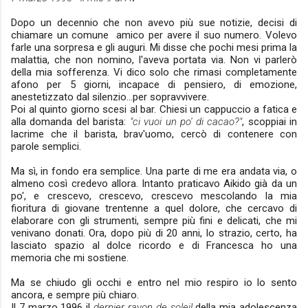
Dopo un decennio che non avevo più sue notizie, decisi di
chiamare un comune amico per avere il suo numero. Volevo
farle una sorpresa e gli auguri. Mi disse che pochi mesi prima la
malattia, che non nomino, l'aveva portata via. Non vi parlerò
della mia sofferenza. Vi dico solo che rimasi completamente
afono per 5 giorni, incapace di pensiero, di emozione,
anestetizzato dal silenzio...per sopravvivere.
Poi al quinto giorno scesi al bar. Chiesi un cappuccio a fatica e
alla domanda del barista:
"ci vuoi un po' di cacao?"
, scoppiai in
lacrime che il barista, brav'uomo, cercò di contenere con
parole semplici.
Ma sì, in fondo era semplice. Una parte di me era andata via, o
almeno così credevo allora. Intanto praticavo Aikido già da un
po', e crescevo, crescevo, crescevo mescolando la mia
fioritura di giovane trentenne a quel dolore, che cercavo di
elaborare con gli strumenti, sempre più fini e delicati, che mi
venivano donati. Ora, dopo più di 20 anni, lo strazio, certo, ha
lasciato spazio al dolce ricordo e di Francesca ho una
memoria che mi sostiene.
Ma se chiudo gli occhi e entro nel mio respiro io lo sento
ancora, e sempre più chiaro.
Il 7 marzo 1996 il
dernier rayon de soleil
della mia adolescenza