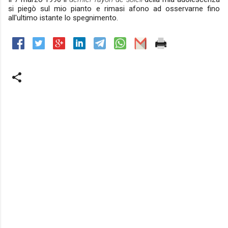
si piegò sul mio pianto e rimasi afono ad osservarne fino
all'ultimo istante lo spegnimento.
C
o
m
m
e
n
t
i