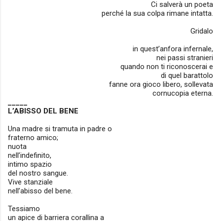
Ci salverà un poeta
perché la sua colpa rimane intatta.
Gridalo
in quest’anfora infernale,
nei passi stranieri
quando non ti riconoscerai e
di quel barattolo
fanne ora gioco libero, sollevata
cornucopia eterna.
_____
L’ABISSO DEL BENE
Una madre si tramuta in padre o
fraterno amico;
nuota
nell’indefinito,
intimo spazio
del nostro sangue.
Vive stanziale
nell’abisso del bene.
Tessiamo
un apice di barriera corallina a