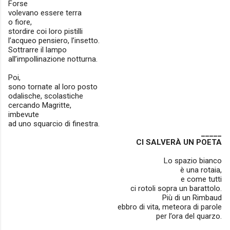
Forse
volevano essere terra
o fiore,
stordire coi loro pistilli
l’acqueo pensiero, l’insetto.
Sottrarre il lampo
all’impollinazione notturna.
Poi,
sono tornate al loro posto
odalische, scolastiche
cercando Magritte,
imbevute
ad uno squarcio di finestra.
_____
CI SALVERÀ UN POETA
Lo spazio bianco
è una rotaia,
e come tutti
ci rotoli sopra un barattolo.
Più di un Rimbaud
ebbro di vita, meteora di parole
per l’ora del quarzo.