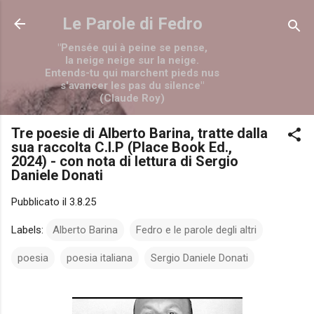
Passa ai contenuti principali
Le Parole di Fedro
"Pensée qui à peine se pense,
la neige neige sur la neige.
Entends-tu qui marchent pieds nus
s'avancer les pas du silence"
(Claude Roy)
Tre poesie di Alberto Barina, tratte dalla
sua raccolta C.I.P (Place Book Ed.,
2024) - con nota di lettura di Sergio
Daniele Donati
Pubblicato il
3.8.25
Labels:
Alberto Barina
Fedro e le parole degli altri
poesia
poesia italiana
Sergio Daniele Donati